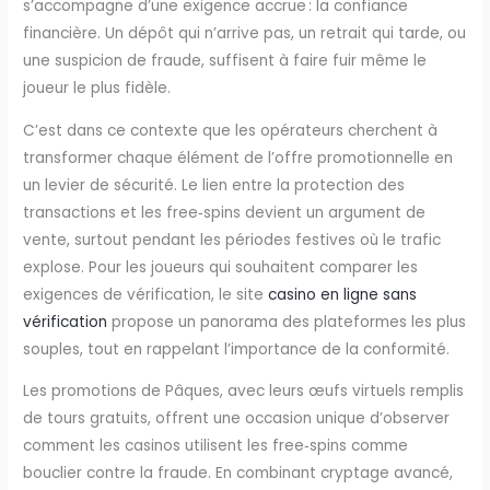
s’accompagne d’une exigence accrue : la confiance
financière. Un dépôt qui n’arrive pas, un retrait qui tarde, ou
une suspicion de fraude, suffisent à faire fuir même le
joueur le plus fidèle.
C’est dans ce contexte que les opérateurs cherchent à
transformer chaque élément de l’offre promotionnelle en
un levier de sécurité. Le lien entre la protection des
transactions et les free‑spins devient un argument de
vente, surtout pendant les périodes festives où le trafic
explose. Pour les joueurs qui souhaitent comparer les
exigences de vérification, le site
casino en ligne sans
vérification
propose un panorama des plateformes les plus
souples, tout en rappelant l’importance de la conformité.
Les promotions de Pâques, avec leurs œufs virtuels remplis
de tours gratuits, offrent une occasion unique d’observer
comment les casinos utilisent les free‑spins comme
bouclier contre la fraude. En combinant cryptage avancé,