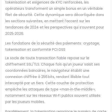
tokenisation et exigences de KYC renforcées, les
opérateurs transforment un simple bonus en un véritable
filet de sécurité. Cette dynamique sera décortiquée dans
les sections suivantes, en mettant l’accent sur les
tendances de 2024 et les perspectives qui s’ouvrent pour
2025‑2026.
Les fondations de la sécurité des paiements : cryptage,
tokenisation et conformité PCI‑DSS
Le socle de toute transaction fiable repose sur le
chiffrement SSL/TLS. Chaque fois qu’un joueur saisit ses
coordonnées bancaires, le navigateur établit une
connexion chiffrée à 256 bits, rendant illisible tout
intercepté par un tiers. Cette couche de protection
empêche les attaques de type « man‑in‑the‑middle »,
notamment sur les réseaux Wi‑Fi publics souvent utilisés
par les joueurs mobiles.
Parallèlement, la tokenisation remplace le numéro de carte