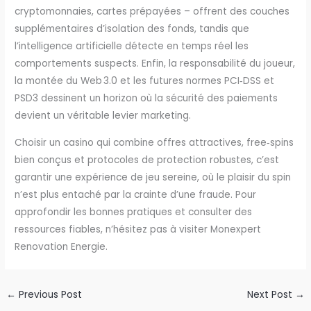
cryptomonnaies, cartes prépayées – offrent des couches
supplémentaires d’isolation des fonds, tandis que
l’intelligence artificielle détecte en temps réel les
comportements suspects. Enfin, la responsabilité du joueur,
la montée du Web 3.0 et les futures normes PCI‑DSS et
PSD3 dessinent un horizon où la sécurité des paiements
devient un véritable levier marketing.
Choisir un casino qui combine offres attractives, free‑spins
bien conçus et protocoles de protection robustes, c’est
garantir une expérience de jeu sereine, où le plaisir du spin
n’est plus entaché par la crainte d’une fraude. Pour
approfondir les bonnes pratiques et consulter des
ressources fiables, n’hésitez pas à visiter Monexpert
Renovation Energie.
←
Previous Post
Next Post
→