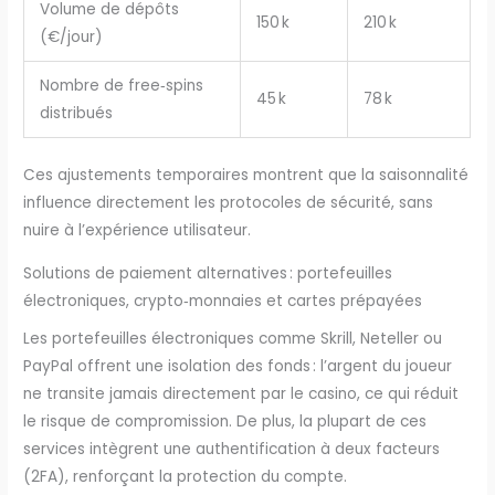
Volume de dépôts
150 k
210 k
(€/jour)
Nombre de free‑spins
45 k
78 k
distribués
Ces ajustements temporaires montrent que la saisonnalité
influence directement les protocoles de sécurité, sans
nuire à l’expérience utilisateur.
Solutions de paiement alternatives : portefeuilles
électroniques, crypto‑monnaies et cartes prépayées
Les portefeuilles électroniques comme Skrill, Neteller ou
PayPal offrent une isolation des fonds : l’argent du joueur
ne transite jamais directement par le casino, ce qui réduit
le risque de compromission. De plus, la plupart de ces
services intègrent une authentification à deux facteurs
(2FA), renforçant la protection du compte.