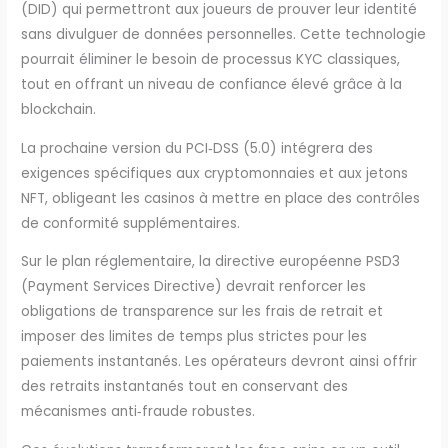
(DID) qui permettront aux joueurs de prouver leur identité
sans divulguer de données personnelles. Cette technologie
pourrait éliminer le besoin de processus KYC classiques,
tout en offrant un niveau de confiance élevé grâce à la
blockchain.
La prochaine version du PCI‑DSS (5.0) intégrera des
exigences spécifiques aux cryptomonnaies et aux jetons
NFT, obligeant les casinos à mettre en place des contrôles
de conformité supplémentaires.
Sur le plan réglementaire, la directive européenne PSD3
(Payment Services Directive) devrait renforcer les
obligations de transparence sur les frais de retrait et
imposer des limites de temps plus strictes pour les
paiements instantanés. Les opérateurs devront ainsi offrir
des retraits instantanés tout en conservant des
mécanismes anti‑fraude robustes.