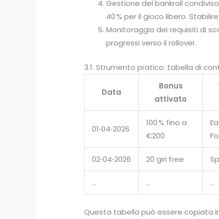
Gestione del bankroll condiviso 
40 % per il gioco libero. Stabili
Monitoraggio dei requisiti di 
progressi verso il rollover.
3.1. Strumento pratico: tabella di co
Bonus
Data
attivato
100 % fino a
Ea
01‑04‑2026
€200
Fo
02‑04‑2026
20 giri free
Sp
…
…
…
Questa tabella può essere copiata in