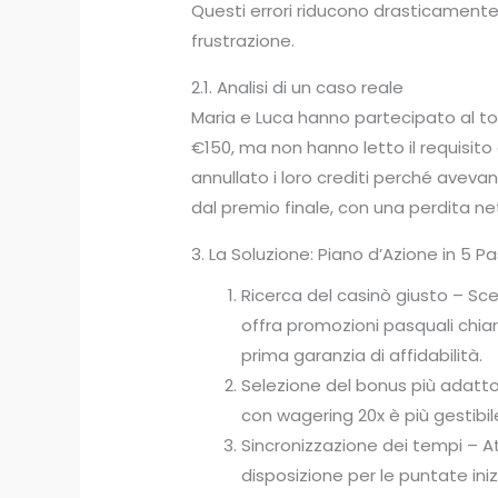
Questi errori riducono drasticamente 
frustrazione.
2.1. Analisi di un caso reale
Maria e Luca hanno partecipato al to
€150, ma non hanno letto il requisito 
annullato i loro crediti perché avevano 
dal premio finale, con una perdita ne
3. La Soluzione: Piano d’Azione in 5 P
Ricerca del casinò giusto – Sc
offra promozioni pasquali chia
prima garanzia di affidabilità.
Selezione del bonus più adatto
con wagering 20x è più gestibile
Sincronizzazione dei tempi – Att
disposizione per le puntate iniz