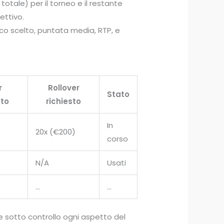
totale) per il torneo e il restante
lettivo.
co scelto, puntata media, RTP, e
r
Rollover
Stato
to
richiesto
In
20x (€200)
corso
N/A
Usati
…
…
e sotto controllo ogni aspetto del