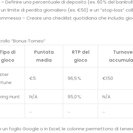
– Definire una percentuale di deposito (es. 60 % del bankroll 
re un limite di perdita giornaliero (es. €50) e un “stop‑loss” col
scommessa – Creare una checklist quotidiana che includa: gio
ntrollo “Bonus‑Torneo”
Tipo di
Puntata
RTP del
Turnove
gioco
media
gioco
accumula
ster
€5
96,5 %
€150
rtune
ring Hunt
N/A
95,0 %
N/A
…
…
…
 un foglio Google o in Excel; le colonne permettono di tener