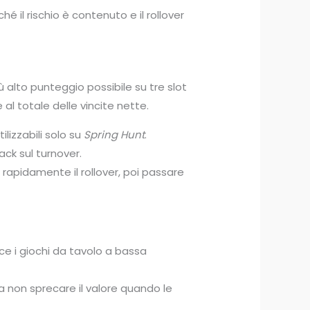
é il rischio è contenuto e il rollover
iù alto punteggio possibile su tre slot
 al totale delle vincite nette.
ilizzabili solo su
Spring Hunt
.
ack sul turnover.
e rapidamente il rollover, poi passare
sce i giochi da tavolo a bassa
 da non sprecare il valore quando le