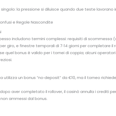
singolo: la pressione si diluisce quando due teste lavorano ins
 Confusi e Regole Nascondite
i
esso includono termini complessi: requisiti di scommessa (w
er giro, e finestre temporali di 7‑14 giorni per completare il 
 quel bonus è valido per i tornei di coppia; alcuni operatori 
eziosi.
a utilizza un bonus “no‑deposit” da €10, ma il torneo richie
: dopo aver completato il rollover, il casinò annulla i credit
%, non ammessi dal bonus.