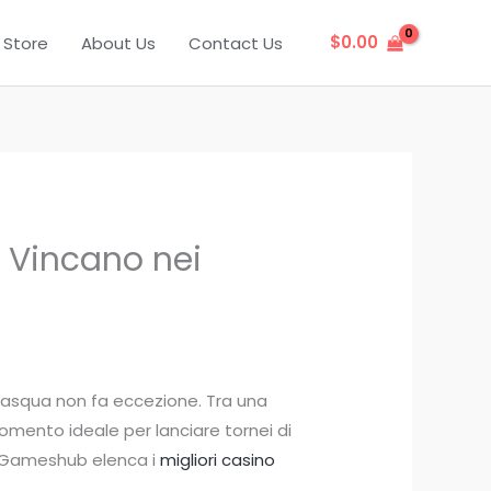
$
0.00
Store
About Us
Contact Us
 Vincano nei
 Pasqua non fa eccezione. Tra una
momento ideale per lanciare tornei di
to Gameshub elenca i
migliori casino