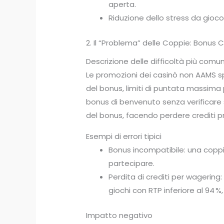
aperta.
Riduzione dello stress da gioco 
2. Il “Problema” delle Coppie: Bonus
Descrizione delle difficoltà più comun
Le promozioni dei casinò non AAMS sp
del bonus, limiti di puntata massima p
bonus di benvenuto senza verificare se
del bonus, facendo perdere crediti pr
Esempi di errori tipici
Bonus incompatibile: una coppi
partecipare.
Perdita di crediti per wagering
giochi con RTP inferiore al 94 
Impatto negativo