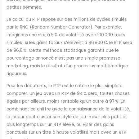
petites sommes.
Le calcul du RTP repose sur des millions de cycles simulés
par le RNG (Random Number Generator). Par exemple,
imaginons une slot à 5 % de volatilité avec 100 000 tours
simulés : si les gains totaux s’élèvent à 96 800 €, le RTP sera
de 96,8 %. Cette méthode statistique garantit que le
pourcentage annoncé n’est pas une simple promesse
marketing, mais le résultat d’un processus mathématique
rigoureux.
Pour les débutants, le RTP est le critère le plus simple à
comparer. Un jeu avec un RTP de 94 % sera, toutes choses
égales par ailleurs, moins rentable qu’un autre à 97 %. En
combinant ce chiffre avec la connaissance de la volatilité,
le joueur peut ajuster son style de jeu : miser plus petit et
plus longtemps sur un RTP élevé, ou viser des gains
ponctuels sur un titre à haute volatilité mais avec un RTP