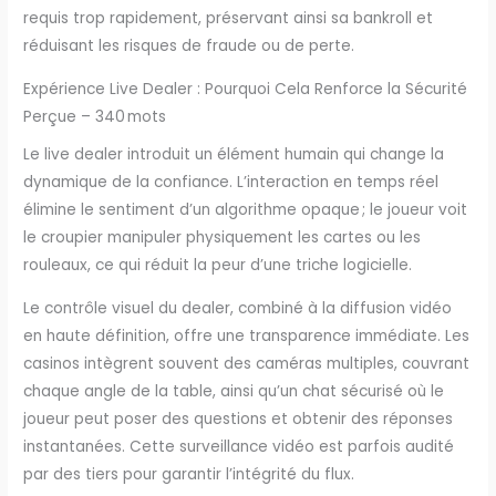
requis trop rapidement, préservant ainsi sa bankroll et
réduisant les risques de fraude ou de perte.
Expérience Live Dealer : Pourquoi Cela Renforce la Sécurité
Perçue – 340 mots
Le live dealer introduit un élément humain qui change la
dynamique de la confiance. L’interaction en temps réel
élimine le sentiment d’un algorithme opaque ; le joueur voit
le croupier manipuler physiquement les cartes ou les
rouleaux, ce qui réduit la peur d’une triche logicielle.
Le contrôle visuel du dealer, combiné à la diffusion vidéo
en haute définition, offre une transparence immédiate. Les
casinos intègrent souvent des caméras multiples, couvrant
chaque angle de la table, ainsi qu’un chat sécurisé où le
joueur peut poser des questions et obtenir des réponses
instantanées. Cette surveillance vidéo est parfois audité
par des tiers pour garantir l’intégrité du flux.