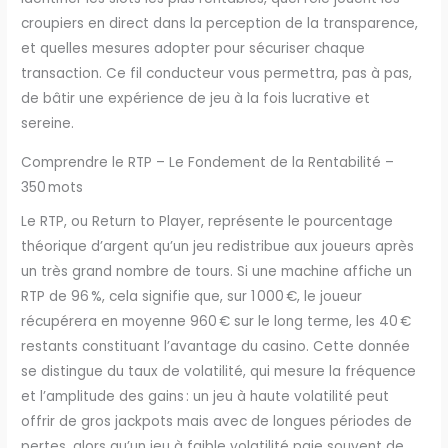
croupiers en direct dans la perception de la transparence,
et quelles mesures adopter pour sécuriser chaque
transaction. Ce fil conducteur vous permettra, pas à pas,
de bâtir une expérience de jeu à la fois lucrative et
sereine.
Comprendre le RTP – Le Fondement de la Rentabilité –
350 mots
Le RTP, ou Return to Player, représente le pourcentage
théorique d’argent qu’un jeu redistribue aux joueurs après
un très grand nombre de tours. Si une machine affiche un
RTP de 96 %, cela signifie que, sur 1 000 €, le joueur
récupérera en moyenne 960 € sur le long terme, les 40 €
restants constituant l’avantage du casino. Cette donnée
se distingue du taux de volatilité, qui mesure la fréquence
et l’amplitude des gains : un jeu à haute volatilité peut
offrir de gros jackpots mais avec de longues périodes de
pertes, alors qu’un jeu à faible volatilité paie souvent de