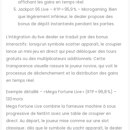
affichant les gains en temps réel.
Jackpot 95 Live – RTP = 95,9 % – Microgaming. Bien
que légèrement inférieur, le dealer propose des
bonus de dépôt instantanés pendant les parties.
L’intégration du live dealer se traduit par des bonus
interactifs : lorsqu’un symbole scatter apparaît, le croupier
lance un mini‑jeu en direct qui peut débloquer des tours
gratuits ou des multiplicateurs additionnels. Cette
transparence visuelle rassure le joueur novice, qui voit le
processus de déclenchement et la distribution des gains
en temps réel.
Exemple détaillé – « Mega Fortune Live » (RTP = 96,8 %) –
130 mots
Mega Fortune Live combine la fameuse machine à sous
progressive de NetEnt avec une table de croupier en
direct. Au départ, le joueur mise comme sur une slot
classique ; dès que le symbole du yacht apparaît, le dealer