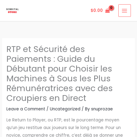
Skip
$
0.00
to
content
RTP et Sécurité des
Paiements : Guide du
Débutant pour Choisir les
Machines à Sous les Plus
Rémunératrices avec des
Croupiers en Direct
Leave a Comment
/
Uncategorized
/ By
snuprozae
Le Return to Player, ou RTP, est le pourcentage moyen
qu’un jeu restitue aux joueurs sur le long terme. Pour un
novice, comprendre ce chiffre, c’est déjà se donner une