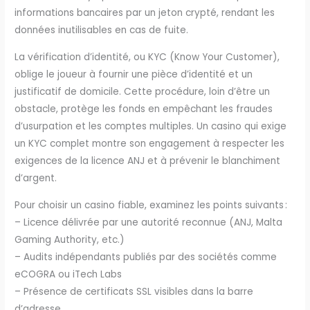
informations bancaires par un jeton crypté, rendant les
données inutilisables en cas de fuite.
La vérification d’identité, ou KYC (Know Your Customer),
oblige le joueur à fournir une pièce d’identité et un
justificatif de domicile. Cette procédure, loin d’être un
obstacle, protège les fonds en empêchant les fraudes
d’usurpation et les comptes multiples. Un casino qui exige
un KYC complet montre son engagement à respecter les
exigences de la licence ANJ et à prévenir le blanchiment
d’argent.
Pour choisir un casino fiable, examinez les points suivants :
– Licence délivrée par une autorité reconnue (ANJ, Malta
Gaming Authority, etc.)
– Audits indépendants publiés par des sociétés comme
eCOGRA ou iTech Labs
– Présence de certificats SSL visibles dans la barre
d’adresse