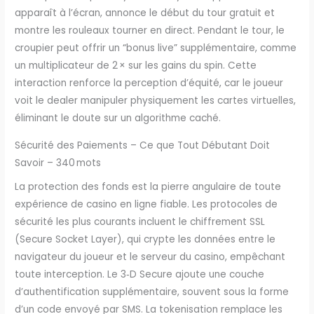
apparaît à l’écran, annonce le début du tour gratuit et
montre les rouleaux tourner en direct. Pendant le tour, le
croupier peut offrir un “bonus live” supplémentaire, comme
un multiplicateur de 2 × sur les gains du spin. Cette
interaction renforce la perception d’équité, car le joueur
voit le dealer manipuler physiquement les cartes virtuelles,
éliminant le doute sur un algorithme caché.
Sécurité des Paiements – Ce que Tout Débutant Doit
Savoir – 340 mots
La protection des fonds est la pierre angulaire de toute
expérience de casino en ligne fiable. Les protocoles de
sécurité les plus courants incluent le chiffrement SSL
(Secure Socket Layer), qui crypte les données entre le
navigateur du joueur et le serveur du casino, empêchant
toute interception. Le 3‑D Secure ajoute une couche
d’authentification supplémentaire, souvent sous la forme
d’un code envoyé par SMS. La tokenisation remplace les