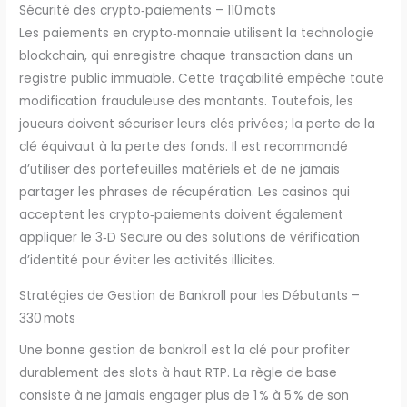
Sécurité des crypto‑paiements – 110 mots
Les paiements en crypto‑monnaie utilisent la technologie
blockchain, qui enregistre chaque transaction dans un
registre public immuable. Cette traçabilité empêche toute
modification frauduleuse des montants. Toutefois, les
joueurs doivent sécuriser leurs clés privées ; la perte de la
clé équivaut à la perte des fonds. Il est recommandé
d’utiliser des portefeuilles matériels et de ne jamais
partager les phrases de récupération. Les casinos qui
acceptent les crypto‑paiements doivent également
appliquer le 3‑D Secure ou des solutions de vérification
d’identité pour éviter les activités illicites.
Stratégies de Gestion de Bankroll pour les Débutants –
330 mots
Une bonne gestion de bankroll est la clé pour profiter
durablement des slots à haut RTP. La règle de base
consiste à ne jamais engager plus de 1 % à 5 % de son