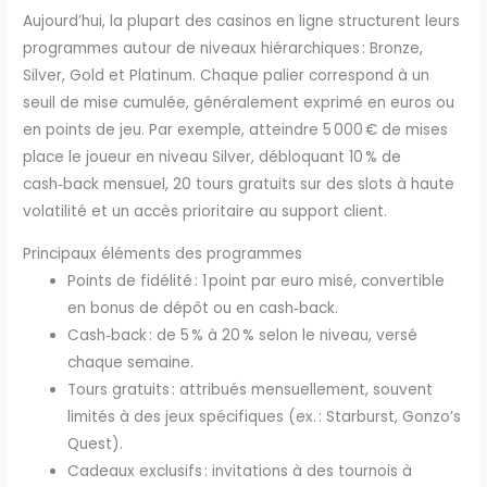
Aujourd’hui, la plupart des casinos en ligne structurent leurs
programmes autour de niveaux hiérarchiques : Bronze,
Silver, Gold et Platinum. Chaque palier correspond à un
seuil de mise cumulée, généralement exprimé en euros ou
en points de jeu. Par exemple, atteindre 5 000 € de mises
place le joueur en niveau Silver, débloquant 10 % de
cash‑back mensuel, 20 tours gratuits sur des slots à haute
volatilité et un accès prioritaire au support client.
Principaux éléments des programmes
Points de fidélité : 1 point par euro misé, convertible
en bonus de dépôt ou en cash‑back.
Cash‑back : de 5 % à 20 % selon le niveau, versé
chaque semaine.
Tours gratuits : attribués mensuellement, souvent
limités à des jeux spécifiques (ex. : Starburst, Gonzo’s
Quest).
Cadeaux exclusifs : invitations à des tournois à