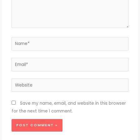
Name*
Email*
Website
Save my name, email, and website in this browser
for the next time I comment.