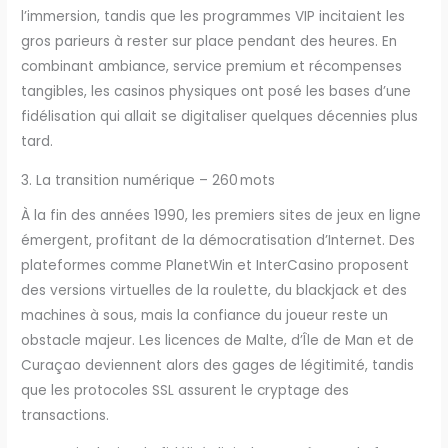
l’immersion, tandis que les programmes VIP incitaient les
gros parieurs à rester sur place pendant des heures. En
combinant ambiance, service premium et récompenses
tangibles, les casinos physiques ont posé les bases d’une
fidélisation qui allait se digitaliser quelques décennies plus
tard.
3. La transition numérique – 260 mots
À la fin des années 1990, les premiers sites de jeux en ligne
émergent, profitant de la démocratisation d’Internet. Des
plateformes comme PlanetWin et InterCasino proposent
des versions virtuelles de la roulette, du blackjack et des
machines à sous, mais la confiance du joueur reste un
obstacle majeur. Les licences de Malte, d’Île de Man et de
Curaçao deviennent alors des gages de légitimité, tandis
que les protocoles SSL assurent le cryptage des
transactions.