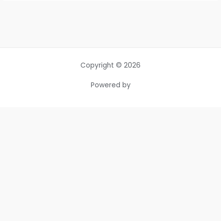
Copyright © 2026
Powered by