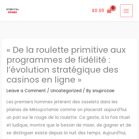
Skip
$
0.00
to
content
« De la roulette primitive aux
programmes de fidélité :
l’évolution stratégique des
casinos en ligne »
Leave a Comment
/
Uncategorized
/ By
snuprozae
Les premiers hommes jetèrent des osselets dans les
plaines de Mésopotamie comme on placerait aujourd’hui
un pari sur le rouge de la roulette. Ce geste, à la fois rituel
et ludique, montre que le besoin de miser, de gagner et de
se distinguer existe depuis la nuit des temps. Aujourd’hui,