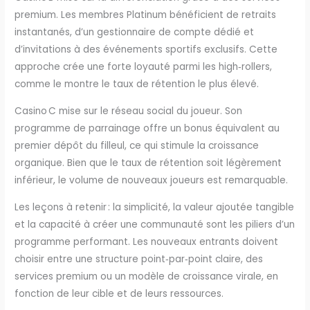
premium. Les membres Platinum bénéficient de retraits
instantanés, d’un gestionnaire de compte dédié et
d’invitations à des événements sportifs exclusifs. Cette
approche crée une forte loyauté parmi les high‑rollers,
comme le montre le taux de rétention le plus élevé.
Casino C mise sur le réseau social du joueur. Son
programme de parrainage offre un bonus équivalent au
premier dépôt du filleul, ce qui stimule la croissance
organique. Bien que le taux de rétention soit légèrement
inférieur, le volume de nouveaux joueurs est remarquable.
Les leçons à retenir : la simplicité, la valeur ajoutée tangible
et la capacité à créer une communauté sont les piliers d’un
programme performant. Les nouveaux entrants doivent
choisir entre une structure point‑par‑point claire, des
services premium ou un modèle de croissance virale, en
fonction de leur cible et de leurs ressources.