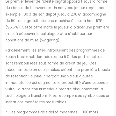
Le premier levier de fidélité digital apparaît sous la forme
du « bonus de bienvenue ». Un nouveau joueur reçoit, par
exemple, 100 % de son dépôt jusqu’à 200 €, accompagné
de 50 tours gratuits sur une machine à sous à haut RTP
(96,5 %). Cette offre incite le joueur à placer une première
mise, à découvrir le catalogue et à s’habituer aux
conditions de mise (wagering).
Parallèlement, les sites introduisent des programmes de
« cash‑back » hebdomadaires, où 5 % des pertes nettes
sont remboursées sous forme de crédit de jeu. Ces
mécanismes, bien que simples, créent une première boucle
de rétention : le joueur perçoit une valeur ajoutée
immédiate, ce qui augmente la probabilité d’une seconde
visite. La transition numérique montre ainsi comment la
technologie a transformé les récompenses symboliques en
incitations monétaires mesurables.
4. Les programmes de fidélité modernes – 380 mots