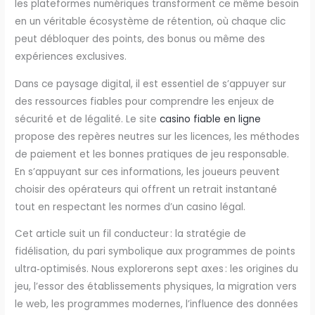
les plateformes numériques transforment ce même besoin
en un véritable écosystème de rétention, où chaque clic
peut débloquer des points, des bonus ou même des
expériences exclusives.
Dans ce paysage digital, il est essentiel de s’appuyer sur
des ressources fiables pour comprendre les enjeux de
sécurité et de légalité. Le site
casino fiable en ligne
propose des repères neutres sur les licences, les méthodes
de paiement et les bonnes pratiques de jeu responsable.
En s’appuyant sur ces informations, les joueurs peuvent
choisir des opérateurs qui offrent un retrait instantané
tout en respectant les normes d’un casino légal.
Cet article suit un fil conducteur : la stratégie de
fidélisation, du pari symbolique aux programmes de points
ultra‑optimisés. Nous explorerons sept axes : les origines du
jeu, l’essor des établissements physiques, la migration vers
le web, les programmes modernes, l’influence des données