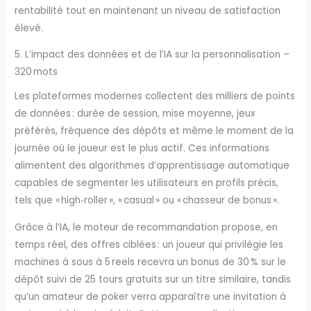
rentabilité tout en maintenant un niveau de satisfaction
élevé.
5. L’impact des données et de l’IA sur la personnalisation –
320 mots
Les plateformes modernes collectent des milliers de points
de données : durée de session, mise moyenne, jeux
préférés, fréquence des dépôts et même le moment de la
journée où le joueur est le plus actif. Ces informations
alimentent des algorithmes d’apprentissage automatique
capables de segmenter les utilisateurs en profils précis,
tels que « high‑roller », « casual » ou « chasseur de bonus ».
Grâce à l’IA, le moteur de recommandation propose, en
temps réel, des offres ciblées : un joueur qui privilégie les
machines à sous à 5 reels recevra un bonus de 30 % sur le
dépôt suivi de 25 tours gratuits sur un titre similaire, tandis
qu’un amateur de poker verra apparaître une invitation à