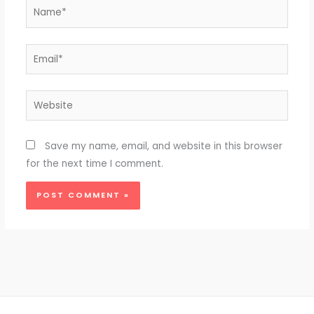
Name*
Email*
Website
Save my name, email, and website in this browser
for the next time I comment.