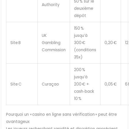
50 % sur le
Authority
deuxième
dépôt
150 %
UK
jusqu’à
Site B
Gambling
300 €
0,20 €
12
Commission
(conditions
35x)
200 %
jusqu’à
Site C
Curaçao
200 € +
0,05 €
6 
cash‑back
10 %
Pourquoi un « casino en ligne sans vérification » peut être
avantageux
Les joueurs recherchant rapidité et discrétion apprécient