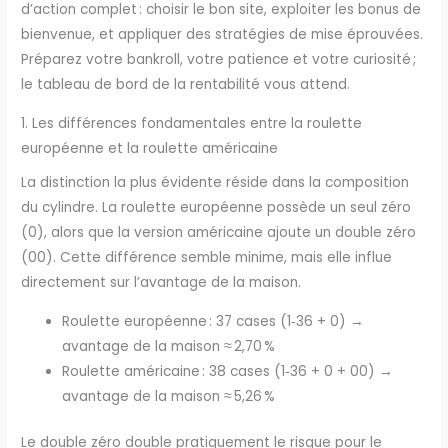
d’action complet : choisir le bon site, exploiter les bonus de
bienvenue, et appliquer des stratégies de mise éprouvées.
Préparez votre bankroll, votre patience et votre curiosité ;
le tableau de bord de la rentabilité vous attend.
1. Les différences fondamentales entre la roulette
européenne et la roulette américaine
La distinction la plus évidente réside dans la composition
du cylindre. La roulette européenne possède un seul zéro
(0), alors que la version américaine ajoute un double zéro
(00). Cette différence semble minime, mais elle influe
directement sur l’avantage de la maison.
Roulette européenne : 37 cases (1‑36 + 0) →
avantage de la maison ≈ 2,70 %
Roulette américaine : 38 cases (1‑36 + 0 + 00) →
avantage de la maison ≈ 5,26 %
Le double zéro double pratiquement le risque pour le