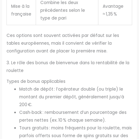
Combine les deux
Mise à la
Avantage
précédentes selon le
française
≈ 1,35 %
type de pari
Ces options sont souvent activées par défaut sur les
tables européennes, mais il convient de vérifier la
configuration avant de placer la première mise.
3. Le rôle des bonus de bienvenue dans la rentabilité de la
roulette
Types de bonus applicables
Match de dépôt : l’opérateur double (ou triple) le
montant du premier dépôt, généralement jusqu’à
200 €.
Cash‑back : remboursement d’un pourcentage des
pertes nettes (ex. 10 % chaque semaine).
Tours gratuits : moins fréquents pour la roulette, mais
parfois offerts sous forme de spins gratuits sur des