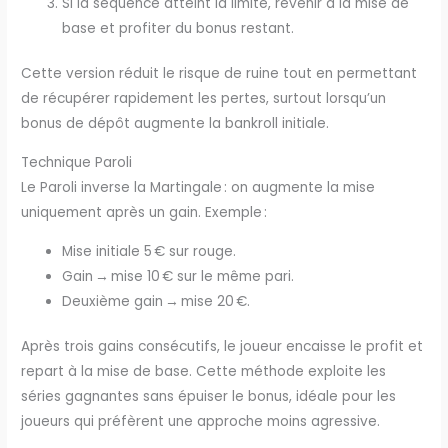
Si la séquence atteint la limite, revenir à la mise de
base et profiter du bonus restant.
Cette version réduit le risque de ruine tout en permettant
de récupérer rapidement les pertes, surtout lorsqu’un
bonus de dépôt augmente la bankroll initiale.
Technique Paroli
Le Paroli inverse la Martingale : on augmente la mise
uniquement après un gain. Exemple :
Mise initiale 5 € sur rouge.
Gain → mise 10 € sur le même pari.
Deuxième gain → mise 20 €.
Après trois gains consécutifs, le joueur encaisse le profit et
repart à la mise de base. Cette méthode exploite les
séries gagnantes sans épuiser le bonus, idéale pour les
joueurs qui préfèrent une approche moins agressive.