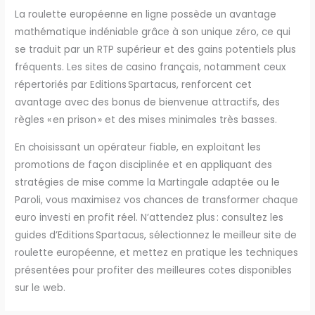
La roulette européenne en ligne possède un avantage
mathématique indéniable grâce à son unique zéro, ce qui
se traduit par un RTP supérieur et des gains potentiels plus
fréquents. Les sites de casino français, notamment ceux
répertoriés par Editions Spartacus, renforcent cet
avantage avec des bonus de bienvenue attractifs, des
règles « en prison » et des mises minimales très basses.
En choisissant un opérateur fiable, en exploitant les
promotions de façon disciplinée et en appliquant des
stratégies de mise comme la Martingale adaptée ou le
Paroli, vous maximisez vos chances de transformer chaque
euro investi en profit réel. N’attendez plus : consultez les
guides d’Editions Spartacus, sélectionnez le meilleur site de
roulette européenne, et mettez en pratique les techniques
présentées pour profiter des meilleures cotes disponibles
sur le web.