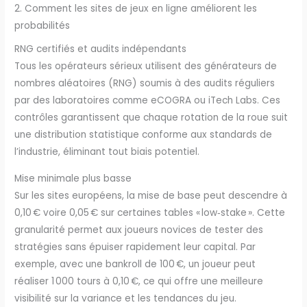
2. Comment les sites de jeux en ligne améliorent les
probabilités
RNG certifiés et audits indépendants
Tous les opérateurs sérieux utilisent des générateurs de
nombres aléatoires (RNG) soumis à des audits réguliers
par des laboratoires comme eCOGRA ou iTech Labs. Ces
contrôles garantissent que chaque rotation de la roue suit
une distribution statistique conforme aux standards de
l’industrie, éliminant tout biais potentiel.
Mise minimale plus basse
Sur les sites européens, la mise de base peut descendre à
0,10 € voire 0,05 € sur certaines tables « low‑stake ». Cette
granularité permet aux joueurs novices de tester des
stratégies sans épuiser rapidement leur capital. Par
exemple, avec une bankroll de 100 €, un joueur peut
réaliser 1 000 tours à 0,10 €, ce qui offre une meilleure
visibilité sur la variance et les tendances du jeu.