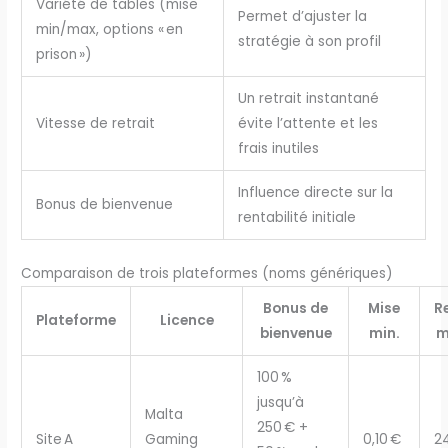
Variété de tables (mise
Permet d’ajuster la
min/max, options « en
stratégie à son profil
prison »)
Un retrait instantané
Vitesse de retrait
évite l’attente et les
frais inutiles
Influence directe sur la
Bonus de bienvenue
rentabilité initiale
Comparaison de trois plateformes (noms génériques)
Bonus de
Mise
R
Plateforme
Licence
bienvenue
min.
m
100 %
jusqu’à
Malta
250 € +
Site A
Gaming
0,10 €
24