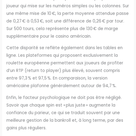
joueur qui mise sur les numéros simples ou les colonnes. Sur
une même mise de 10 €, la perte moyenne attendue passe
de 0,27 € à 0,53 €, soit une différence de 0,26 € par tour.
Sur 500 tours, cela représente plus de 130 € de marge
supplémentaire pour le casino américain.
Cette disparité se reflète également dans les tables en
ligne. Les plateformes qui proposent exclusivement la
roulette européenne permettent aux joueurs de profiter
d’un RTP (return to player) plus élevé, souvent compris
entre 97,3 % et 97,5 %. En comparaison, la version
américaine plafonne généralement autour de 94,7 %.
Enfin, le facteur psychologique ne doit pas être négligé.
Savoir que chaque spin est « plus juste » augmente la
confiance du parieur, ce qui se traduit souvent par une
meilleure gestion de la bankroll et, à long terme, par des
gains plus réguliers.