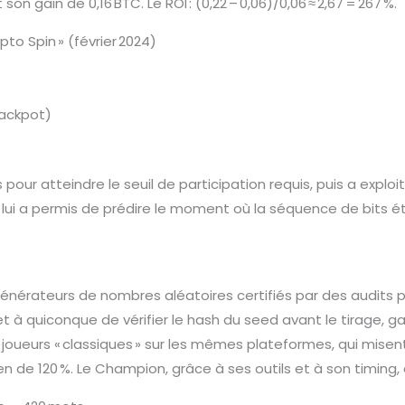
n gain de 0,16 BTC. Le ROI : (0,22 – 0,06)/0,06 ≈ 2,67 = 267 %.
to Spin » (février 2024)
jackpot)
ur atteindre le seuil de participation requis, puis a exploit
 lui a permis de prédire le moment où la séquence de bits était
générateurs de nombres aléatoires certifiés par des audits publ
 à quiconque de vérifier le hash du seed avant le tirage, g
joueurs « classiques » sur les mêmes plateformes, qui misen
yen de 120 %. Le Champion, grâce à ses outils et à son timi