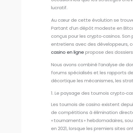
lucratif.
Au cœur de cette évolution se trou
Partant d’un dépôt modeste en Bitcoi
conçus pour les crypto‑casinos. Son 
entretiens avec des développeurs, con
casino en ligne
propose des dossiers 
Nous avons combiné l’analyse de do
forums spécialisés et les rapports d
décortique les mécanismes, les straté
1. Le paysage des tournois crypto‑c
Les tournois de casino existent depui
de compétitions à élimination direct
« tournaments » hebdomadaires, souv
en 2021, lorsque les premiers sites 