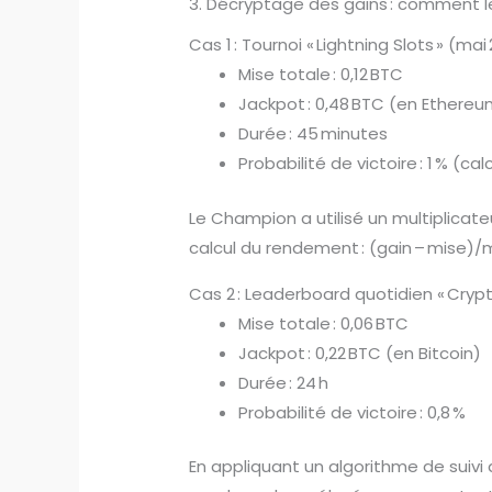
3. Décryptage des gains : comment l
Cas 1 : Tournoi « Lightning Slots » (mai
Mise totale : 0,12 BTC
Jackpot : 0,48 BTC (en Ethereu
Durée : 45 minutes
Probabilité de victoire : 1 % (
Le Champion a utilisé un multiplicateu
calcul du rendement : (gain – mise)/mis
Cas 2 : Leaderboard quotidien « Cryp
Mise totale : 0,06 BTC
Jackpot : 0,22 BTC (en Bitcoin)
Durée : 24 h
Probabilité de victoire : 0,8 %
En appliquant un algorithme de suivi 