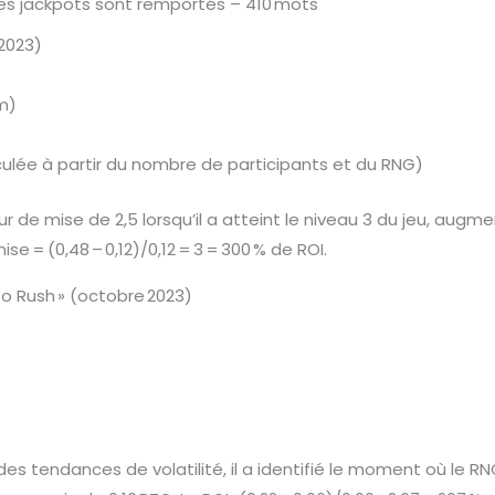
es jackpots sont remportés – 410 mots
 2023)
m)
calculée à partir du nombre de participants et du RNG)
r de mise de 2,5 lorsqu’il a atteint le niveau 3 du jeu, augme
e = (0,48 – 0,12)/0,12 = 3 = 300 % de ROI.
to Rush » (octobre 2023)
des tendances de volatilité, il a identifié le moment où le RN