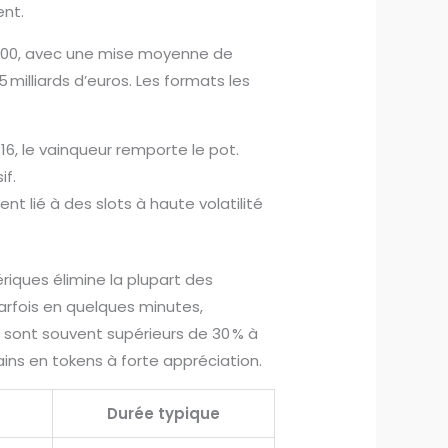
ent.
2 000, avec une mise moyenne de
 milliards d’euros. Les formats les
 16, le vainqueur remporte le pot.
if.
t lié à des slots à haute volatilité
riques élimine la plupart des
parfois en quelques minutes,
to sont souvent supérieurs de 30 % à
ains en tokens à forte appréciation.
Durée typique