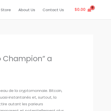
$
0.00
Store
About Us
Contact Us
to Champion” a
ceau de la cryptomonnaie. Bitcoin,
asi‑instantanés et, surtout, la
ire autant les parieurs
transparent et potentiellement plus