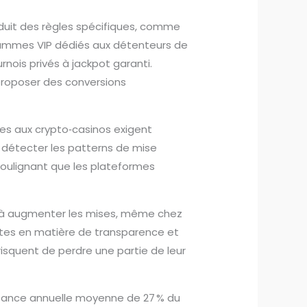
oduit des règles spécifiques, comme
grammes VIP dédiés aux détenteurs de
rnois privés à jackpot garanti.
proposer des conversions
rées aux crypto‑casinos exigent
 détecter les patterns de mise
soulignant que les plateformes
usse à augmenter les mises, même chez
ntes en matière de transparence et
risquent de perdre une partie de leur
ssance annuelle moyenne de 27 % du