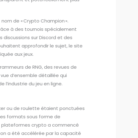
 nom de « Crypto Champion ».
grâce à des tournois spécialement
 discussions sur Discord et des
haitent approfondir le sujet, le site
iquée aux jeux.
ogrammeurs de RNG, des revues de
e vue d’ensemble détaillée qui
l’industrie du jeu en ligne.
oker ou de roulette étaient ponctuées
 ces formats sous forme de
les plateformes crypto a commencé
tion a été accélérée par la capacité