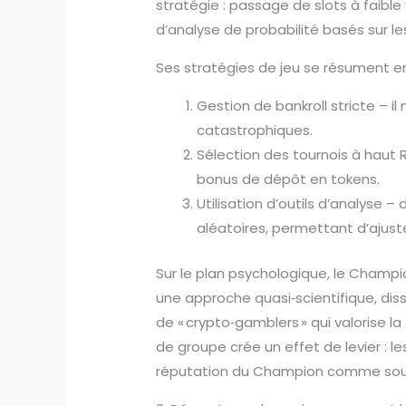
stratégie : passage de slots à faible
d’analyse de probabilité basés sur le
Ses stratégies de jeu se résument en 
Gestion de bankroll stricte – il
catastrophiques.
Sélection des tournois à haut RO
bonus de dépôt en tokens.
Utilisation d’outils d’analyse 
aléatoires, permettant d’ajust
Sur le plan psychologique, le Champio
une approche quasi‑scientifique, dis
de « crypto‑gamblers » qui valorise 
de groupe crée un effet de levier : le
réputation du Champion comme sour