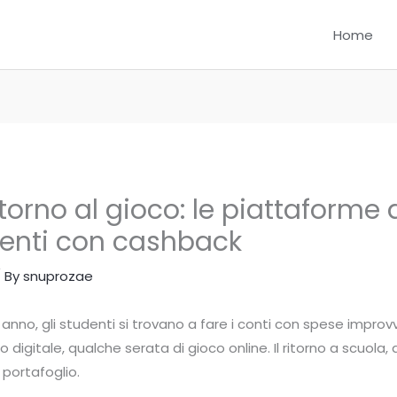
Home
ritorno al gioco: le piattafor
enti con cashback
 By
snuprozae
no, gli studenti si trovano a fare i conti con spese improvvis
o digitale, qualche serata di gioco online. Il ritorno a scuola,
portafoglio.