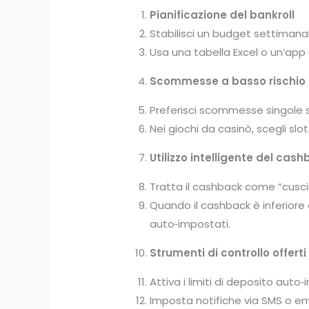
Pianificazione del bankroll
Stabilisci un budget settimanal
Usa una tabella Excel o un’app 
Scommesse a basso rischio
Preferisci scommesse singole s
Nei giochi da casinò, scegli sl
Utilizzo intelligente del cas
Tratta il cashback come “cuscine
Quando il cashback è inferiore a
auto‑impostati.
Strumenti di controllo offerti 
Attiva i limiti di deposito auto‑
Imposta notifiche via SMS o ema