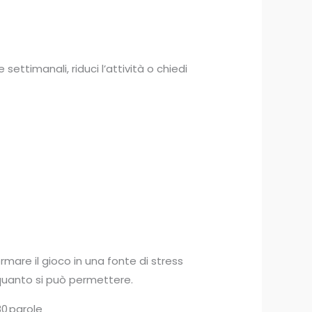
settimanali, riduci l’attività o chiedi
mare il gioco in una fonte di stress
i quanto si può permettere.
80 parole