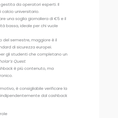
gestita da operatori esperti. Il
calcio universitario.
are una soglia giornaliera di €5 e il
tà bassa, ideale per chi vuole
 del semestre, maggiore è il
ndard di sicurezza europei.
 per gli studenti che completano un
holar’s Quest
.
cashback è più contenuto, ma
ronico.
tivo, è consigliabile verificare la
oro, indipendentemente dal cashback
role