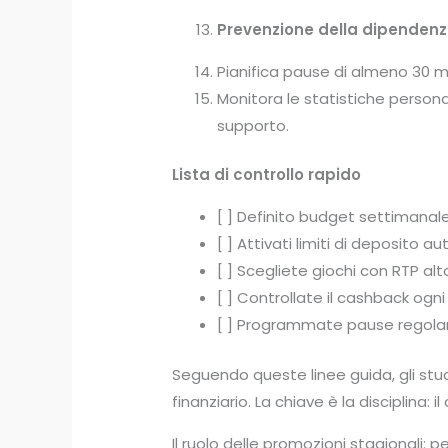
Prevenzione della dipenden
Pianifica pause di almeno 30 mi
Monitora le statistiche personal
supporto.
Lista di controllo rapido
[ ] Definito budget settimanal
[ ] Attivati limiti di deposito a
[ ] Scegliete giochi con RTP alt
[ ] Controllate il cashback ogn
[ ] Programmate pause regolar
Seguendo queste linee guida, gli stu
finanziario. La chiave è la disciplina
Il ruolo delle promozioni stagionali: p