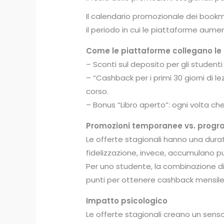
Il calendario promozionale dei book
il periodo in cui le piattaforme aume
Come le piattaforme collegano le 
– Sconti sul deposito per gli studenti
– “Cashback per i primi 30 giorni di 
corso.
– Bonus “Libro aperto”: ogni volta che
Promozioni temporanee vs. progra
Le offerte stagionali hanno una durat
fidelizzazione, invece, accumulano p
Per uno studente, la combinazione di 
punti per ottenere cashback mensile
Impatto psicologico
Le offerte stagionali creano un sens