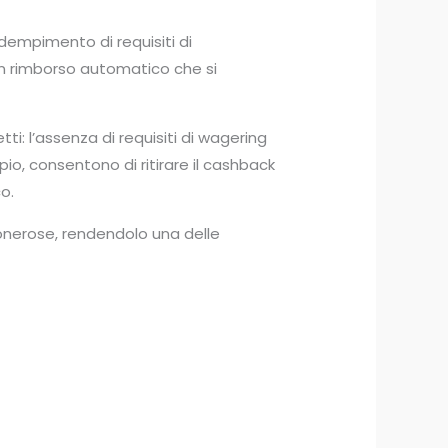
adempimento di requisiti di
n rimborso automatico che si
i: l’assenza di requisiti di wagering
mpio, consentono di ritirare il cashback
o.
i onerose, rendendolo una delle