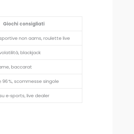
Giochi consigliati
ortive non aams, roulette live
olatilità, blackjack
ame, baccarat
 ≥ 96 %, scommesse singole
 e‑sports, live dealer