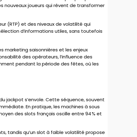
es nouveaux joueurs qui rêvent de transformer
ur (RTP) et des niveaux de volatilité qui
lection d’informations utiles, sans toutefois
ies marketing saisonnières et les enjeux
onsabilité des opérateurs, l’influence des
amment pendant la période des fêtes, où les
r du jackpot s’envole. Cette séquence, souvent
mmédiate. En pratique, les machines à sous
moyen des slots français oscille entre 94 % et
ts, tandis qu’un slot à faible volatilité propose