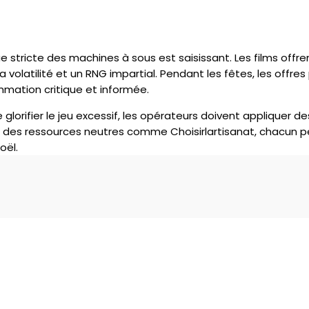
stricte des machines à sous est saisissant. Les films offrent
, la volatilité et un RNG impartial. Pendant les fêtes, les off
mmation critique et informée.
glorifier le jeu excessif, les opérateurs doivent appliquer d
ant des ressources neutres comme Choisirlartisanat, chacun 
oël.