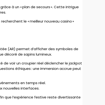
 grâce à un « plan de secours ». Cette intrigue
res.
recherchent le « meilleur nouveau casino »
mentée (AR) permet d’afficher des symboles de
que décoré de sapins lumineux.
é de voir un croupier réel déclencher le jackpot
questions éthiques : une immersion accrue peut
 événements en temps réel.
 nouvelles interfaces.
n que l’expérience festive reste divertissante