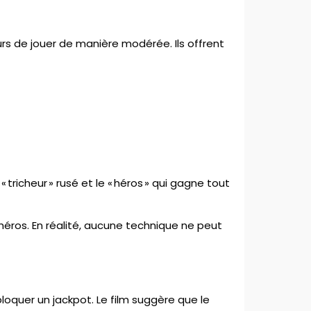
rs de jouer de manière modérée. Ils offrent
 tricheur » rusé et le « héros » qui gagne tout
héros. En réalité, aucune technique ne peut
oquer un jackpot. Le film suggère que le