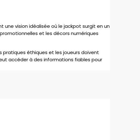
 une vision idéalisée où le jackpot surgit en un
res promotionnelles et les décors numériques
es pratiques éthiques et les joueurs doivent
peut accéder à des informations fiables pour