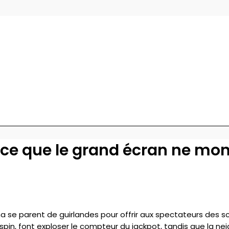
: ce que le grand écran ne mo
néma se parent de guirlandes pour offrir aux spectateurs des sc
l spin, font exploser le compteur du jackpot, tandis que la 