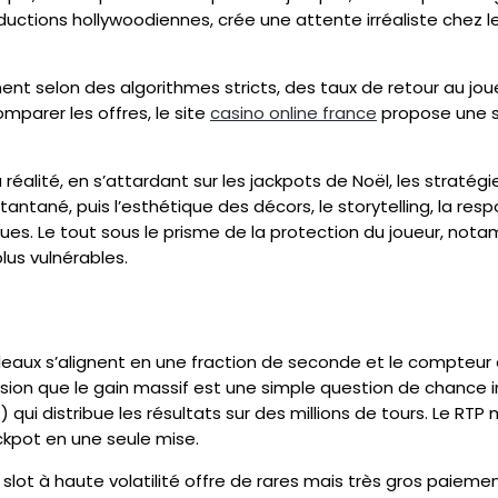
uctions hollywoodiennes, crée une attente irréaliste chez l
.
ent selon des algorithmes stricts, des taux de retour au joue
mparer les offres, le site
casino online france
propose une sé
 réalité, en s’attardant sur les jackpots de Noël, les stratég
ntané, puis l’esthétique des décors, le storytelling, la resp
ues. Le tout sous le prisme de la protection du joueur, not
lus vulnérables.
rouleaux s’alignent en une fraction de seconde et le compteu
on que le gain massif est une simple question de chance i
ui distribue les résultats sur des millions de tours. Le RTP 
ackpot en une seule mise.
Un slot à haute volatilité offre de rares mais très gros paiemen