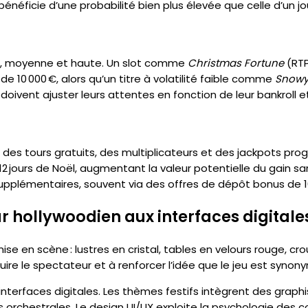
énéficie d’une probabilité bien plus élevée que celle d’un jo
ble, moyenne et haute. Un slot comme
Christmas Fortune
(RTP
de 10 000 €, alors qu’un titre à volatilité faible comme
Snowy
doivent ajuster leurs attentes en fonction de leur bankroll et
r des tours gratuits, des multiplicateurs et des jackpots pro
 12 jours de Noël, augmentant la valeur potentielle du gain 
upplémentaires, souvent via des offres de dépôt bonus de 10
ur hollywoodien aux interfaces digitale
e en scène : lustres en cristal, tables en velours rouge, cr
re le spectateur et à renforcer l’idée que le jeu est synon
interfaces digitales. Les thèmes festifs intègrent des grap
chestrales. Le design UI/UX exploite la psychologie des coul