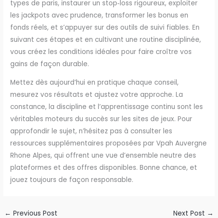
types de paris, instaurer un stop‑loss rigoureux, exploiter
les jackpots avec prudence, transformer les bonus en
fonds réels, et s’appuyer sur des outils de suivi fiables. En
suivant ces étapes et en cultivant une routine disciplinée,
vous créez les conditions idéales pour faire croître vos
gains de façon durable.
Mettez dès aujourd’hui en pratique chaque conseil,
mesurez vos résultats et ajustez votre approche. La
constance, la discipline et l’apprentissage continu sont les
véritables moteurs du succès sur les sites de jeux. Pour
approfondir le sujet, n’hésitez pas à consulter les
ressources supplémentaires proposées par Vpah Auvergne
Rhone Alpes, qui offrent une vue d’ensemble neutre des
plateformes et des offres disponibles. Bonne chance, et
jouez toujours de façon responsable.
←
Previous Post
Next Post
→