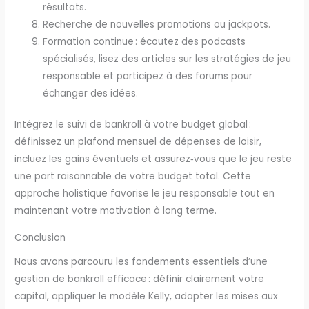
résultats.
Recherche de nouvelles promotions ou jackpots.
Formation continue : écoutez des podcasts
spécialisés, lisez des articles sur les stratégies de jeu
responsable et participez à des forums pour
échanger des idées.
Intégrez le suivi de bankroll à votre budget global :
définissez un plafond mensuel de dépenses de loisir,
incluez les gains éventuels et assurez‑vous que le jeu reste
une part raisonnable de votre budget total. Cette
approche holistique favorise le jeu responsable tout en
maintenant votre motivation à long terme.
Conclusion
Nous avons parcouru les fondements essentiels d’une
gestion de bankroll efficace : définir clairement votre
capital, appliquer le modèle Kelly, adapter les mises aux