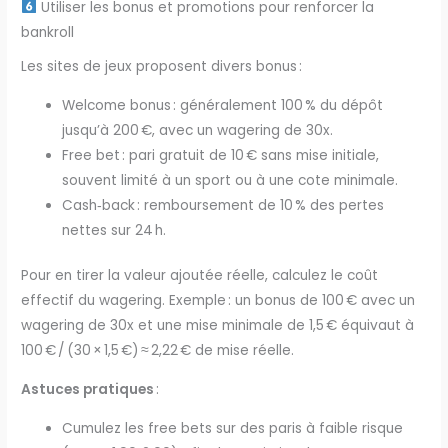
Utiliser les bonus et promotions pour renforcer la
bankroll
Les sites de jeux proposent divers bonus :
Welcome bonus : généralement 100 % du dépôt
jusqu’à 200 €, avec un wagering de 30x.
Free bet : pari gratuit de 10 € sans mise initiale,
souvent limité à un sport ou à une cote minimale.
Cash‑back : remboursement de 10 % des pertes
nettes sur 24 h.
Pour en tirer la valeur ajoutée réelle, calculez le coût
effectif du wagering. Exemple : un bonus de 100 € avec un
wagering de 30x et une mise minimale de 1,5 € équivaut à
100 € / (30 × 1,5 €) ≈ 2,22 € de mise réelle.
Astuces pratiques
:
Cumulez les free bets sur des paris à faible risque