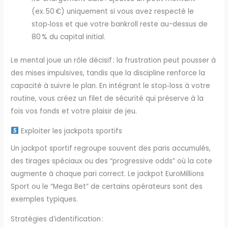
(ex. 50 €) uniquement si vous avez respecté le
stop‑loss et que votre bankroll reste au-dessus de
80 % du capital initial.
Le mental joue un rôle décisif : la frustration peut pousser à
des mises impulsives, tandis que la discipline renforce la
capacité à suivre le plan. En intégrant le stop‑loss à votre
routine, vous créez un filet de sécurité qui préserve à la
fois vos fonds et votre plaisir de jeu.
Exploiter les jackpots sportifs
Un jackpot sportif regroupe souvent des paris accumulés,
des tirages spéciaux ou des “progressive odds” où la cote
augmente à chaque pari correct. Le jackpot EuroMillions
Sport ou le “Mega Bet” de certains opérateurs sont des
exemples typiques.
Stratégies d’identification :