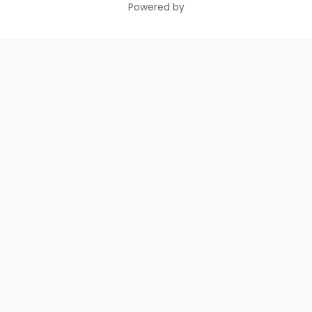
Powered by