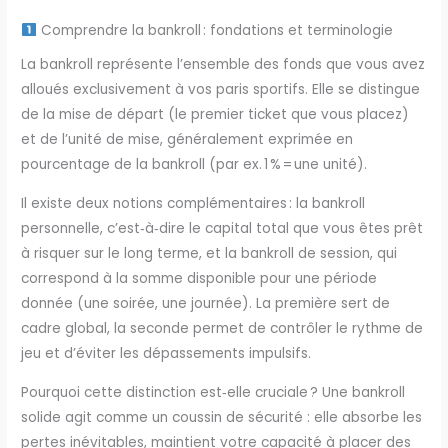
Comprendre la bankroll : fondations et terminologie
La bankroll représente l’ensemble des fonds que vous avez
alloués exclusivement à vos paris sportifs. Elle se distingue
de la mise de départ (le premier ticket que vous placez)
et de l’unité de mise, généralement exprimée en
pourcentage de la bankroll (par ex. 1 % = une unité).
Il existe deux notions complémentaires : la bankroll
personnelle, c’est‑à‑dire le capital total que vous êtes prêt
à risquer sur le long terme, et la bankroll de session, qui
correspond à la somme disponible pour une période
donnée (une soirée, une journée). La première sert de
cadre global, la seconde permet de contrôler le rythme de
jeu et d’éviter les dépassements impulsifs.
Pourquoi cette distinction est‑elle cruciale ? Une bankroll
solide agit comme un coussin de sécurité : elle absorbe les
pertes inévitables, maintient votre capacité à placer des