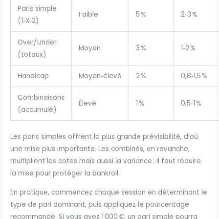
Paris simple
Faible
5 %
2‑3 %
(1‑X‑2)
Over/Under
Moyen
3 %
1‑2 %
(totaux)
Handicap
Moyen‑élevé
2 %
0,8‑1,5 %
Combinaisons
Élevé
1 %
0,5‑1 %
(accumulé)
Les paris simples offrent la plus grande prévisibilité, d’où
une mise plus importante. Les combinés, en revanche,
multiplient les cotes mais aussi la variance ; il faut réduire
la mise pour protéger la bankroll.
En pratique, commencez chaque session en déterminant le
type de pari dominant, puis appliquez le pourcentage
recommandé. Si vous avez 1 000 €, un pari simple pourra