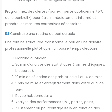
afin d’ajuster les stratégies de stop‑loss.
Programmez des alertes (par ex. « perte quotidienne > 5 %
de la bankroll ») pour être immédiatement informé et
prendre les mesures correctives nécessaires.
Construire une routine de pari durable
Une routine structurée transforme le pari en une activité
professionnelle plutôt qu’en un passe‑temps aléatoire.
Planning quotidien :
30 min d’analyse des statistiques (formes d’équipes,
blessures).
10 min de sélection des paris et calcul du % de mise.
5 min de mise et enregistrement dans votre outil de
suivi.
Revue hebdomadaire :
Analyse des performances (ROI, pertes, gains).
Ajustement du pourcentage Kelly en fonction des