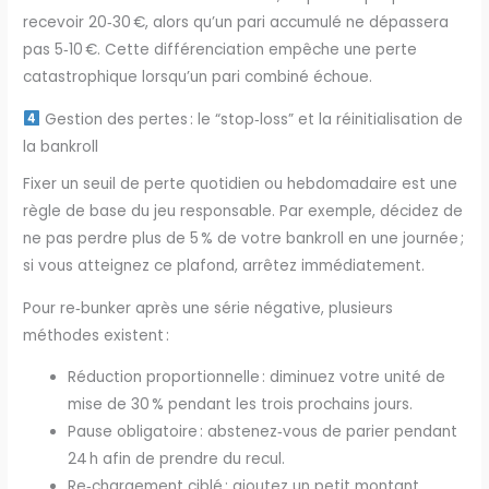
recevoir 20‑30 €, alors qu’un pari accumulé ne dépassera
pas 5‑10 €. Cette différenciation empêche une perte
catastrophique lorsqu’un pari combiné échoue.
Gestion des pertes : le “stop‑loss” et la réinitialisation de
la bankroll
Fixer un seuil de perte quotidien ou hebdomadaire est une
règle de base du jeu responsable. Par exemple, décidez de
ne pas perdre plus de 5 % de votre bankroll en une journée ;
si vous atteignez ce plafond, arrêtez immédiatement.
Pour re‑bunker après une série négative, plusieurs
méthodes existent :
Réduction proportionnelle : diminuez votre unité de
mise de 30 % pendant les trois prochains jours.
Pause obligatoire : abstenez‑vous de parier pendant
24 h afin de prendre du recul.
Re‑chargement ciblé : ajoutez un petit montant