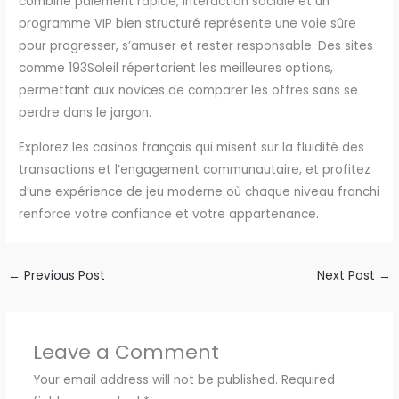
combine paiement rapide, interaction sociale et un
programme VIP bien structuré représente une voie sûre
pour progresser, s’amuser et rester responsable. Des sites
comme 193Soleil répertorient les meilleures options,
permettant aux novices de comparer les offres sans se
perdre dans le jargon.
Explorez les casinos français qui misent sur la fluidité des
transactions et l’engagement communautaire, et profitez
d’une expérience de jeu moderne où chaque niveau franchi
renforce votre confiance et votre appartenance.
←
Previous Post
Next Post
→
Leave a Comment
Your email address will not be published.
Required