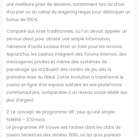
une meilleure prise de décision, notamment lors du choix
d’un pari ou du calcul du wagering requis pour débloquer un
bonus de 100 €.
Comparé aux sites traditionnels, où l’on devait appeler un
service client pour obtenir une simple information,
l’absence d’outils sociaux était un frein pour les novices.
Aujourd’hui, les casinos intègrent des forums internes, des
messageries privées et même des systèmes de
parrainage qui attribuent des crédits de jeu dès la
première mise du filleul. Cette évolution a transformé le
casino en ligne d’un espace solitaire en une plateforme
communautaire, comparable à un réseau social dédié aux
jeux d’argent.
2. Le concept de programme VIP : plus qu’une simple
fidélité – 370 mots
Le programme VIP trouve ses racines dans les clubs de
casino terrestres des années 1990, où les gros parieurs