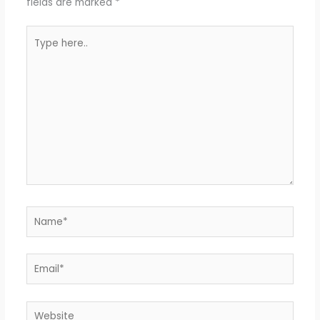
fields are marked
*
Type
here..
Name*
Email*
Website