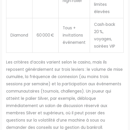
high‑roller
limites
élevées
Cash‑back
Tous +
20 %,
Diamond
60 000 €
invitations
voyages,
événement
soirées VIP
Les critères d’accès varient selon le casino, mais ils
reposent généralement sur trois leviers : le volume de mise
cumulée, la fréquence de connexion (au moins trois
sessions par semaine) et la participation aux événements
communautaires (tournois, challenges). Un joueur qui
atteint le palier Silver, par exemple, débloque
immédiatement un salon de discussion réservé aux
membres Silver et supérieurs, où il peut poser des
questions sur la volatilité d’une machine à sous ou
demander des conseils sur la gestion du bankroll.