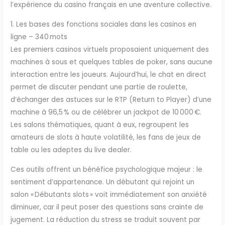
l’expérience du casino français en une aventure collective.
1. Les bases des fonctions sociales dans les casinos en
ligne – 340 mots
Les premiers casinos virtuels proposaient uniquement des
machines à sous et quelques tables de poker, sans aucune
interaction entre les joueurs. Aujourd’hui, le chat en direct
permet de discuter pendant une partie de roulette,
d’échanger des astuces sur le RTP (Return to Player) d’une
machine à 96,5 % ou de célébrer un jackpot de 10 000 €.
Les salons thématiques, quant à eux, regroupent les
amateurs de slots à haute volatilité, les fans de jeux de
table ou les adeptes du live dealer.
Ces outils offrent un bénéfice psychologique majeur : le
sentiment d’appartenance. Un débutant qui rejoint un
salon « Débutants slots » voit immédiatement son anxiété
diminuer, car il peut poser des questions sans crainte de
jugement. La réduction du stress se traduit souvent par