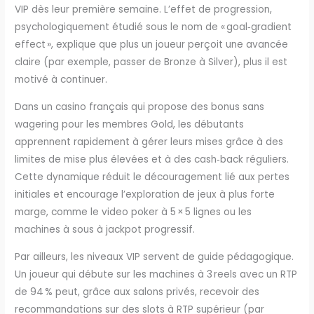
VIP dès leur première semaine. L’effet de progression,
psychologiquement étudié sous le nom de « goal‑gradient
effect », explique que plus un joueur perçoit une avancée
claire (par exemple, passer de Bronze à Silver), plus il est
motivé à continuer.
Dans un casino français qui propose des bonus sans
wagering pour les membres Gold, les débutants
apprennent rapidement à gérer leurs mises grâce à des
limites de mise plus élevées et à des cash‑back réguliers.
Cette dynamique réduit le découragement lié aux pertes
initiales et encourage l’exploration de jeux à plus forte
marge, comme le video poker à 5 × 5 lignes ou les
machines à sous à jackpot progressif.
Par ailleurs, les niveaux VIP servent de guide pédagogique.
Un joueur qui débute sur les machines à 3 reels avec un RTP
de 94 % peut, grâce aux salons privés, recevoir des
recommandations sur des slots à RTP supérieur (par