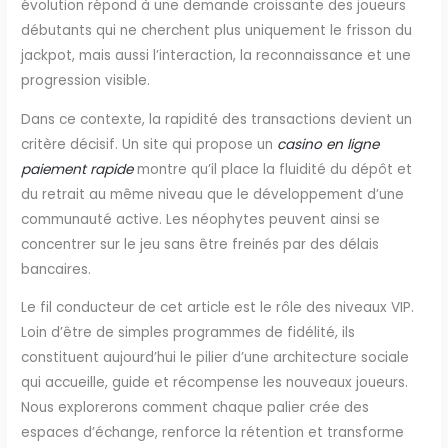
évolution répond à une demande croissante des joueurs
débutants qui ne cherchent plus uniquement le frisson du
jackpot, mais aussi l’interaction, la reconnaissance et une
progression visible.
Dans ce contexte, la rapidité des transactions devient un
critère décisif. Un site qui propose un
casino en ligne
paiement rapide
montre qu’il place la fluidité du dépôt et
du retrait au même niveau que le développement d’une
communauté active. Les néophytes peuvent ainsi se
concentrer sur le jeu sans être freinés par des délais
bancaires.
Le fil conducteur de cet article est le rôle des niveaux VIP.
Loin d’être de simples programmes de fidélité, ils
constituent aujourd’hui le pilier d’une architecture sociale
qui accueille, guide et récompense les nouveaux joueurs.
Nous explorerons comment chaque palier crée des
espaces d’échange, renforce la rétention et transforme