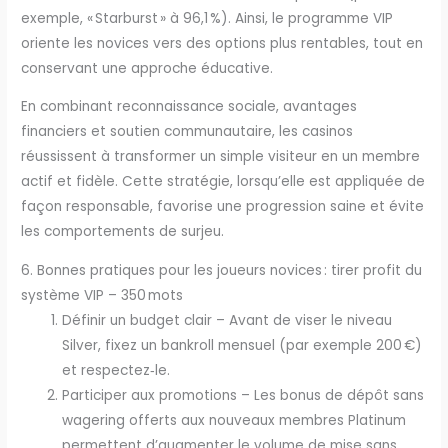
exemple, « Starburst » à 96,1 %). Ainsi, le programme VIP
oriente les novices vers des options plus rentables, tout en
conservant une approche éducative.
En combinant reconnaissance sociale, avantages
financiers et soutien communautaire, les casinos
réussissent à transformer un simple visiteur en un membre
actif et fidèle. Cette stratégie, lorsqu’elle est appliquée de
façon responsable, favorise une progression saine et évite
les comportements de surjeu.
6. Bonnes pratiques pour les joueurs novices : tirer profit du
système VIP – 350 mots
Définir un budget clair – Avant de viser le niveau
Silver, fixez un bankroll mensuel (par exemple 200 €)
et respectez‑le.
Participer aux promotions – Les bonus de dépôt sans
wagering offerts aux nouveaux membres Platinum
permettent d’augmenter le volume de mise sans