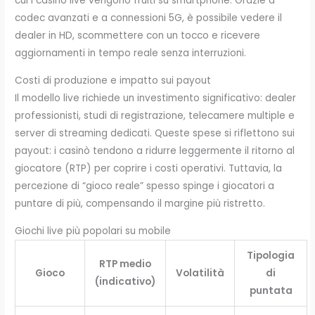
cui i casinò live vengono fruiti su smartphone. Grazie a
codec avanzati e a connessioni 5G, è possibile vedere il
dealer in HD, scommettere con un tocco e ricevere
aggiornamenti in tempo reale senza interruzioni.
Costi di produzione e impatto sui payout
Il modello live richiede un investimento significativo: dealer
professionisti, studi di registrazione, telecamere multiple e
server di streaming dedicati. Queste spese si riflettono sui
payout: i casinò tendono a ridurre leggermente il ritorno al
giocatore (RTP) per coprire i costi operativi. Tuttavia, la
percezione di “gioco reale” spesso spinge i giocatori a
puntare di più, compensando il margine più ristretto.
Giochi live più popolari su mobile
Tipologia
RTP medio
Gioco
Volatilità
di
(indicativo)
puntata