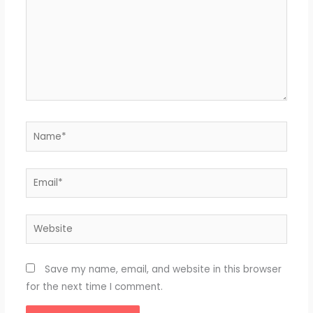
Name*
Email*
Website
Save my name, email, and website in this browser
for the next time I comment.