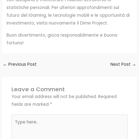
statistiche personali. Per ulteriori approfondimenti sul
futuro del iGaming, le tecnologie mobili e le opportunità di
investimento, visita nuovamente il Dime Project.
Buon divertimento, gioca responsabilmente e buona
fortuna!
←
Previous Post
Next Post
→
Leave a Comment
Your email address will not be published.
Required
fields are marked
*
Type
here..