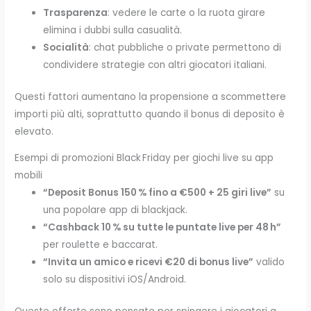
Trasparenza
: vedere le carte o la ruota girare
elimina i dubbi sulla casualità.
Socialità
: chat pubbliche o private permettono di
condividere strategie con altri giocatori italiani.
Questi fattori aumentano la propensione a scommettere
importi più alti, soprattutto quando il bonus di deposito è
elevato.
Esempi di promozioni Black Friday per giochi live su app
mobili
“Deposit Bonus 150 % fino a €500 + 25 giri live”
su
una popolare app di blackjack.
“Cashback 10 % su tutte le puntate live per 48 h”
per roulette e baccarat.
“Invita un amico e ricevi €20 di bonus live”
valido
solo su dispositivi iOS/Android.