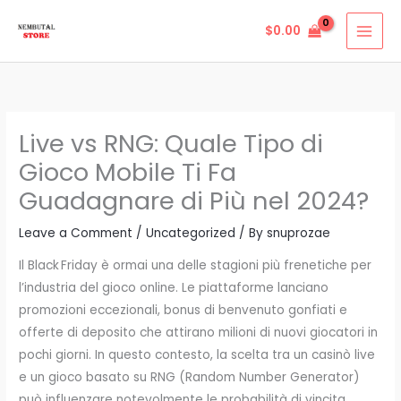
Skip
$
0.00
to
content
Live vs RNG: Quale Tipo di
Gioco Mobile Ti Fa
Guadagnare di Più nel 2024?
Leave a Comment
/
Uncategorized
/ By
snuprozae
Il Black Friday è ormai una delle stagioni più frenetiche per
l’industria del gioco online. Le piattaforme lanciano
promozioni eccezionali, bonus di benvenuto gonfiati e
offerte di deposito che attirano milioni di nuovi giocatori in
pochi giorni. In questo contesto, la scelta tra un casinò live
e un gioco basato su RNG (Random Number Generator)
può influenzare notevolmente le probabilità di vincita,