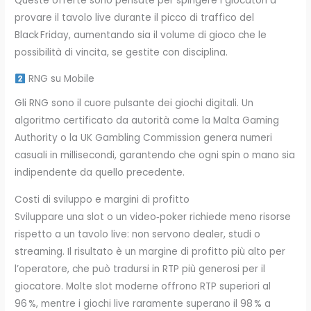
Queste offerte sono pensate per spingere i giocatori a
provare il tavolo live durante il picco di traffico del
Black Friday, aumentando sia il volume di gioco che le
possibilità di vincita, se gestite con disciplina.
RNG su Mobile
Gli RNG sono il cuore pulsante dei giochi digitali. Un
algoritmo certificato da autorità come la Malta Gaming
Authority o la UK Gambling Commission genera numeri
casuali in millisecondi, garantendo che ogni spin o mano sia
indipendente da quello precedente.
Costi di sviluppo e margini di profitto
Sviluppare una slot o un video‑poker richiede meno risorse
rispetto a un tavolo live: non servono dealer, studi o
streaming. Il risultato è un margine di profitto più alto per
l’operatore, che può tradursi in RTP più generosi per il
giocatore. Molte slot moderne offrono RTP superiori al
96 %, mentre i giochi live raramente superano il 98 % a