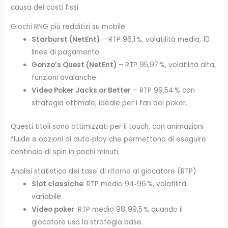
causa dei costi fissi.
Giochi RNG più redditizi su mobile
Starburst (NetEnt)
– RTP 96,1 %, volatilità media, 10
linee di pagamento.
Gonzo’s Quest (NetEnt)
– RTP 95,97 %, volatilità alta,
funzioni avalanche.
Video Poker Jacks or Better
– RTP 99,54 % con
strategia ottimale, ideale per i fan del poker.
Questi titoli sono ottimizzati per il touch, con animazioni
fluide e opzioni di auto‑play che permettono di eseguire
centinaia di spin in pochi minuti.
Analisi statistica dei tassi di ritorno al giocatore (RTP)
Slot classiche
: RTP medio 94‑96 %, volatilità
variabile.
Video poker
: RTP medio 98‑99,5 % quando il
giocatore usa la strategia base.