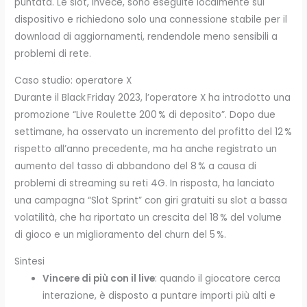
puntata. Le slot, invece, sono eseguite localmente sul
dispositivo e richiedono solo una connessione stabile per il
download di aggiornamenti, rendendole meno sensibili a
problemi di rete.
Caso studio: operatore X
Durante il Black Friday 2023, l’operatore X ha introdotto una
promozione “Live Roulette 200 % di deposito”. Dopo due
settimane, ha osservato un incremento del profitto del 12 %
rispetto all’anno precedente, ma ha anche registrato un
aumento del tasso di abbandono del 8 % a causa di
problemi di streaming su reti 4G. In risposta, ha lanciato
una campagna “Slot Sprint” con giri gratuiti su slot a bassa
volatilità, che ha riportato un crescita del 18 % del volume
di gioco e un miglioramento del churn del 5 %.
Sintesi
Vincere di più con il live
: quando il giocatore cerca
interazione, è disposto a puntare importi più alti e