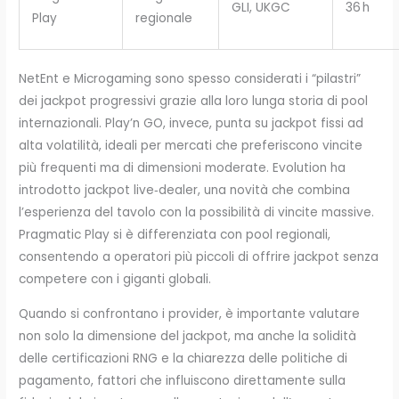
GLI, UKGC
36 h
Play
regionale
NetEnt e Microgaming sono spesso considerati i “pilastri”
dei jackpot progressivi grazie alla loro lunga storia di pool
internazionali. Play’n GO, invece, punta su jackpot fissi ad
alta volatilità, ideali per mercati che preferiscono vincite
più frequenti ma di dimensioni moderate. Evolution ha
introdotto jackpot live‑dealer, una novità che combina
l’esperienza del tavolo con la possibilità di vincite massive.
Pragmatic Play si è differenziata con pool regionali,
consentendo a operatori più piccoli di offrire jackpot senza
competere con i giganti globali.
Quando si confrontano i provider, è importante valutare
non solo la dimensione del jackpot, ma anche la solidità
delle certificazioni RNG e la chiarezza delle politiche di
pagamento, fattori che influiscono direttamente sulla