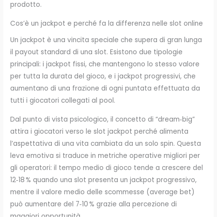
prodotto.
Cos’è un jackpot e perché fa la differenza nelle slot online
Un jackpot è una vincita speciale che supera di gran lunga
il payout standard di una slot. Esistono due tipologie
principali: i jackpot fissi, che mantengono lo stesso valore
per tutta la durata del gioco, e i jackpot progressivi, che
aumentano di una frazione di ogni puntata effettuata da
tutti i giocatori collegati al pool.
Dal punto di vista psicologico, il concetto di “dream‑big”
attira i giocatori verso le slot jackpot perché alimenta
l’aspettativa di una vita cambiata da un solo spin. Questa
leva emotiva si traduce in metriche operative migliori per
gli operatori: il tempo medio di gioco tende a crescere del
12‑18 % quando una slot presenta un jackpot progressivo,
mentre il valore medio delle scommesse (average bet)
può aumentare del 7‑10 % grazie alla percezione di
maggiori opportunità.