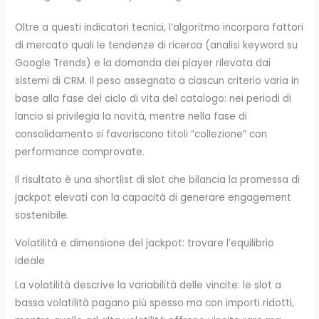
Oltre a questi indicatori tecnici, l’algoritmo incorpora fattori
di mercato quali le tendenze di ricerca (analisi keyword su
Google Trends) e la domanda dei player rilevata dai
sistemi di CRM. Il peso assegnato a ciascun criterio varia in
base alla fase del ciclo di vita del catalogo: nei periodi di
lancio si privilegia la novità, mentre nella fase di
consolidamento si favoriscono titoli “collezione” con
performance comprovate.
Il risultato è una shortlist di slot che bilancia la promessa di
jackpot elevati con la capacità di generare engagement
sostenibile.
Volatilità e dimensione del jackpot: trovare l’equilibrio
ideale
La volatilità descrive la variabilità delle vincite: le slot a
bassa volatilità pagano più spesso ma con importi ridotti,