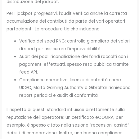
distribuzione del jackpot.
Per i jackpot progressivi, l’audit verifica anche la corretta
accumulazione dei contributi da parte dei vari operatori
partecipanti. Le procedure tipiche includono:
Verifica del seed RNG: controllo giornaliero dei valori
di seed per assicurare l’imprevedibilità.
Audit dei pool: riconciliazione dei fondi raccolti con i
pagamenti effettuati, spesso resa pubblica tramite
feed API.
Compliance normativa: licenze di autorità come
UKGC, Malta Gaming Authority o Gibraltar richiedono
report periodici e audit di conformità.
Il rispetto di questi standard influisce direttamente sulla
reputazione dell’operatore: un certificato eCOGRA, per
esempio, è spesso citato nella sezione “recensioni casinò”
dei siti di comparazione. Inoltre, una buona compliance