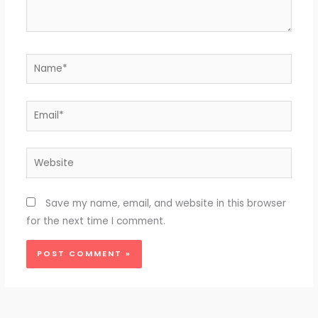
Name*
Email*
Website
Save my name, email, and website in this browser
for the next time I comment.