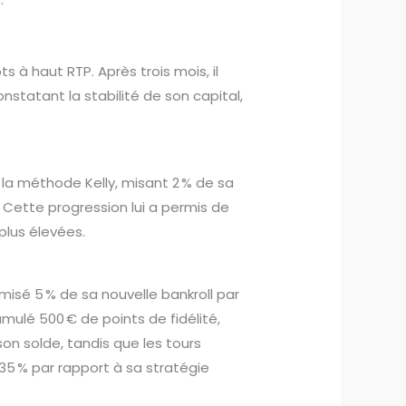
 à haut RTP. Après trois mois, il
nstatant la stabilité de son capital,
é la méthode Kelly, misant 2 % de sa
 €. Cette progression lui a permis de
plus élevées.
 misé 5 % de sa nouvelle bankroll par
cumulé 500 € de points de fidélité,
son solde, tandis que les tours
35 % par rapport à sa stratégie