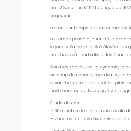
de 1,2 %, soit un RTP théorique de 99
du joueur.
Le facteur temps de jeu : comment la
Le temps passé à jouer influe direct
le joueur à une volatilité élevée : l
de 2 heures) tend à lisser les écarts,
Dans les tables Live, la dynamique es
un coup de chance, mais le risque de
revanche, permet de profiter pleine
cash‑back ou de tours gratuits, augm
Étude de cas :
– 30 minutes de slots : mise totale de
– 2 heures de table Live : mise totale
Ces chiffres illustrent comment la du