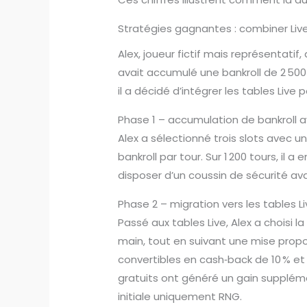
Stratégies gagnantes : combiner Live
Alex, joueur fictif mais représentati
avait accumulé une bankroll de 2 500 
il a décidé d’intégrer les tables Live 
Phase 1 – accumulation de bankroll a
Alex a sélectionné trois slots avec u
bankroll par tour. Sur 1 200 tours, il 
disposer d’un coussin de sécurité av
Phase 2 – migration vers les tables L
Passé aux tables Live, Alex a choisi l
main, tout en suivant une mise proport
convertibles en cash‑back de 10 % et 
gratuits ont généré un gain suppléme
initiale uniquement RNG.