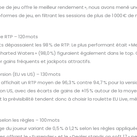
ype de jeu offre le meilleur rendement », nous avons mené un
ormes de jeu, en filtrant les sessions de plus de 1 000 € de m
 de RTP – 120 mots
slots dépassaient les 98 % de RTP. Le plus performant était «
ncharted Waters » (98,0 %) figuraient également dans le top. C
gains fréquents et jackpots attractifs.
ersion (EU vs US) – 130 mots
 affichait un RTP moyen de 96,3 % contre 94,7 % pour la vers
sion US, avec des écarts de gains de ±15 % autour de la moyen
nt la prévisibilité tendent donc à choisir la roulette EU Live, 
selon les règles – 100 mots
e du joueur variant de 0,5 % à 1,2 % selon les règles appliqu
les offrant le « Surrender » et le « Dealer stands on soft 17 