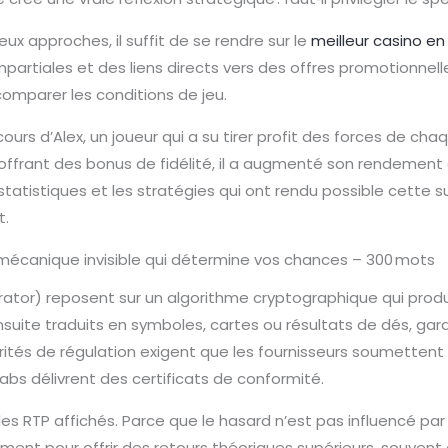
ux approches, il suffit de se rendre sur le
meilleur casino en
partiales et des liens directs vers des offres promotionnelles
omparer les conditions de jeu.
cours d’Alex, un joueur qui a su tirer profit des forces de ch
e offrant des bonus de fidélité, il a augmenté son rendemen
tatistiques et les stratégies qui ont rendu possible cette su
t.
 mécanique invisible qui détermine vos chances – 300 mots
tor) reposent sur un algorithme cryptographique qui produ
uite traduits en symboles, cartes ou résultats de dés, gar
tés de régulation exigent que les fournisseurs soumettent le
s délivrent des certificats de conformité.
es RTP affichés. Parce que le hasard n’est pas influencé par
ent pour offrir des retours théoriques supérieurs, souvent e