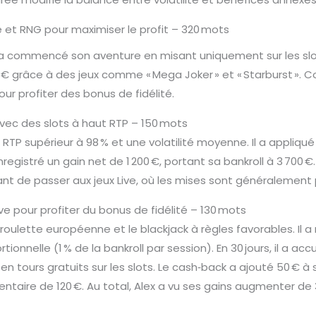
 et RNG pour maximiser le profit – 320 mots
f, a commencé son aventure en misant uniquement sur les slots
€ grâce à des jeux comme « Mega Joker » et « Starburst ». Co
pour profiter des bonus de fidélité.
vec des slots à haut RTP – 150 mots
n RTP supérieur à 98 % et une volatilité moyenne. Il a appliqu
a enregistré un gain net de 1 200 €, portant sa bankroll à 3 700
ant de passer aux jeux Live, où les mises sont généralement 
ive pour profiter du bonus de fidélité – 130 mots
a roulette européenne et le blackjack à règles favorables. Il a
ionnelle (1 % de la bankroll par session). En 30 jours, il a ac
en tours gratuits sur les slots. Le cash‑back a ajouté 50 € à 
ntaire de 120 €. Au total, Alex a vu ses gains augmenter de 