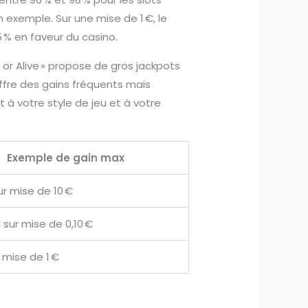
n exemple. Sur une mise de 1 €, le
 % en faveur du casino.
d or Alive » propose de gros jackpots
offre des gains fréquents mais
t à votre style de jeu et à votre
Exemple de gain max
ur mise de 10 €
 sur mise de 0,10 €
 mise de 1 €