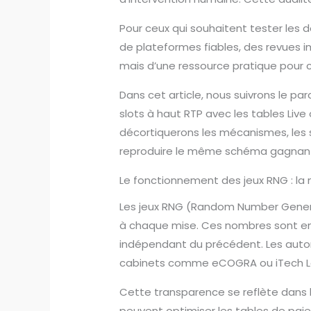
Pour ceux qui souhaitent tester les de
de plateformes fiables, des revues im
mais d’une ressource pratique pour c
Dans cet article, nous suivrons le par
slots à haut RTP avec les tables Liv
décortiquerons les mécanismes, les s
reproduire le même schéma gagnan
Le fonctionnement des jeux RNG : la
Les jeux RNG (Random Number Genera
à chaque mise. Ces nombres sont ens
indépendant du précédent. Les autori
cabinets comme eCOGRA ou iTech Lab
Cette transparence se reflète dans l
peuvent optimiser les tables de paiem