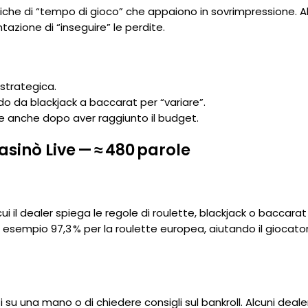
fiche di “tempo di gioco” che appaiono in sovrimpressione. A
tazione di “inseguire” le perdite.
strategica.
o da blackjack a baccarat per “variare”.
re anche dopo aver raggiunto il budget.
Casinò Live — ≈ 480 parole
cui il dealer spiega le regole di roulette, blackjack o bacca
 esempio 97,3 % per la roulette europea, aiutando il giocatore
i su una mano o di chiedere consigli sul bankroll. Alcuni de