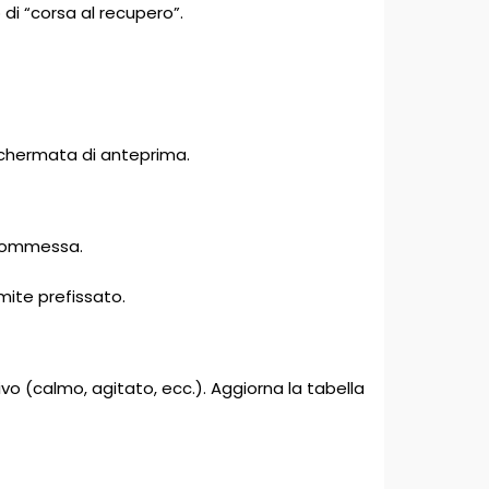
 di “corsa al recupero”.
a schermata di anteprima.
 scommessa.
mite prefissato.
o (calmo, agitato, ecc.). Aggiorna la tabella