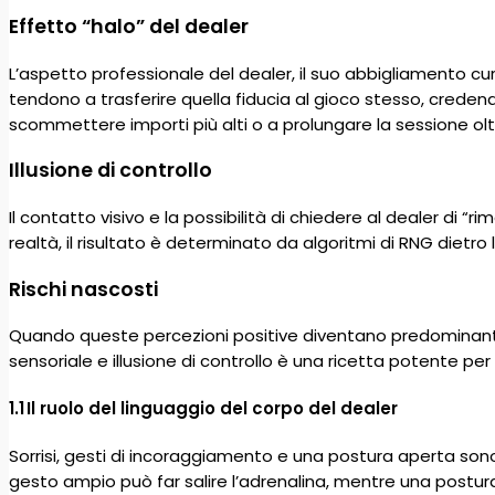
Effetto “halo” del dealer
L’aspetto professionale del dealer, il suo abbigliamento cur
tendono a trasferire quella fiducia al gioco stesso, credend
scommettere importi più alti o a prolungare la sessione olt
Illusione di controllo
Il contatto visivo e la possibilità di chiedere al dealer di “
realtà, il risultato è determinato da algoritmi di RNG dietro
Rischi nascosti
Quando queste percezioni positive diventano predominanti,
sensoriale e illusione di controllo è una ricetta potente p
1.1 Il ruolo del linguaggio del corpo del dealer
Sorrisi, gesti di incoraggiamento e una postura aperta son
gesto ampio può far salire l’adrenalina, mentre una postura 