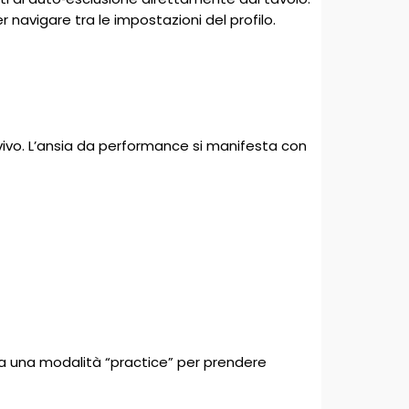
avigare tra le impostazioni del profilo.
 vivo. L’ansia da performance si manifesta con
sa a una modalità “practice” per prendere