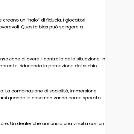
reano un “halo” di fiducia. I giocatori
 favorevoli. Questo bias può spingere a
sazione di avere il controllo della situazione. In
sparente, riducendo la percezione del rischio.
o. La combinazione di socialità, immersione
ermarsi quando le cose non vanno come sperato.
tore. Un dealer che annuncia una vincita con un