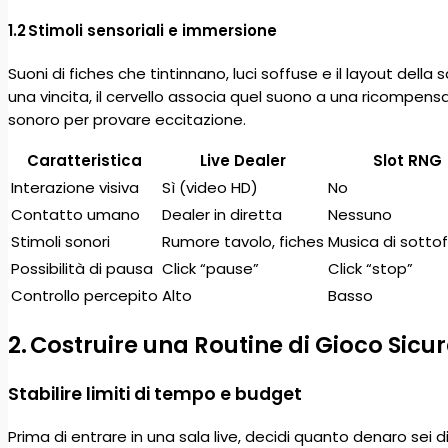
1.2 Stimoli sensoriali e immersione
Suoni di fiches che tintinnano, luci soffuse e il layout de
una vincita, il cervello associa quel suono a una ricompens
sonoro per provare eccitazione.
Caratteristica
Live Dealer
Slot RNG
Interazione visiva
Sì (video HD)
No
Contatto umano
Dealer in diretta
Nessuno
Stimoli sonori
Rumore tavolo, fiches
Musica di sotto
Possibilità di pausa
Click “pause”
Click “stop”
Controllo percepito
Alto
Basso
2. Costruire una Routine di Gioco Sicu
Stabilire limiti di tempo e budget
Prima di entrare in una sala live, decidi quanto denaro sei d