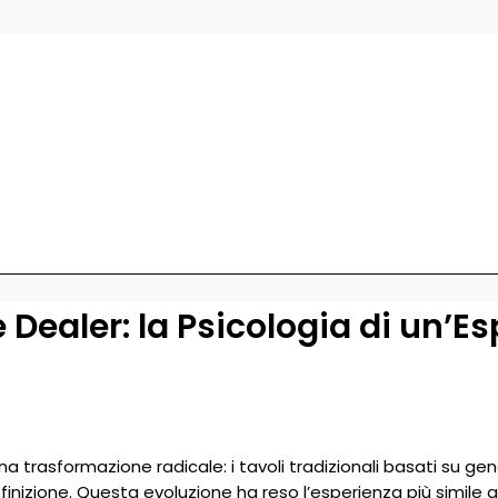
 Dealer: la Psicologia di un’E
una trasformazione radicale: i tavoli tradizionali basati su g
finizione. Questa evoluzione ha reso l’esperienza più simile a 