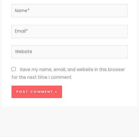
Name*
Email*
Website
Save my name, email, and website in this browser
for the next time I comment.