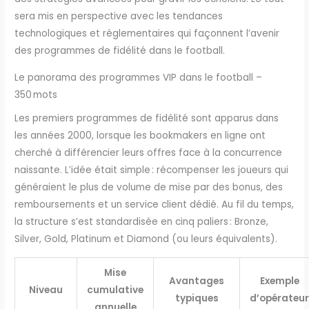
sera mis en perspective avec les tendances
technologiques et réglementaires qui façonnent l’avenir
des programmes de fidélité dans le football.
Le panorama des programmes VIP dans le football –
350 mots
Les premiers programmes de fidélité sont apparus dans
les années 2000, lorsque les bookmakers en ligne ont
cherché à différencier leurs offres face à la concurrence
naissante. L’idée était simple : récompenser les joueurs qui
généraient le plus de volume de mise par des bonus, des
remboursements et un service client dédié. Au fil du temps,
la structure s’est standardisée en cinq paliers : Bronze,
Silver, Gold, Platinum et Diamond (ou leurs équivalents).
Mise
Avantages
Exemple
Niveau
cumulative
typiques
d’opérateu
annuelle