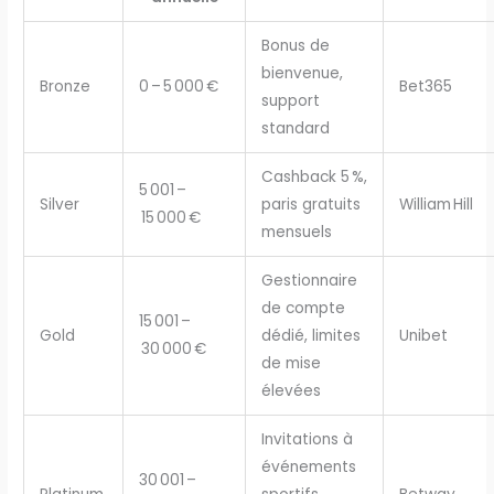
Bonus de
bienvenue,
Bronze
0 – 5 000 €
Bet365
support
standard
Cashback 5 %,
5 001 –
Silver
paris gratuits
William Hill
15 000 €
mensuels
Gestionnaire
de compte
15 001 –
Gold
dédié, limites
Unibet
30 000 €
de mise
élevées
Invitations à
événements
30 001 –