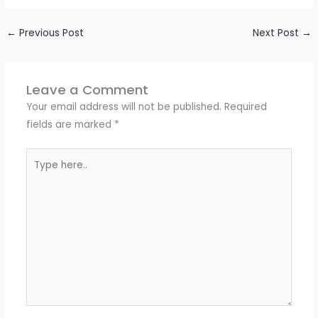
←
Previous Post
Next Post
→
Leave a Comment
Your email address will not be published.
Required
fields are marked
*
Type
here..