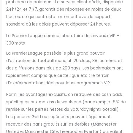
problème de paiement. Le service client dédié, disponible
24 h/24 et 7 j/7, garantit des réponses en moins de deux
heures, ce qui contraste fortement avec le support
standard où les délais peuvent dépasser 24 heures.
Le Premier League comme laboratoire des niveaux VIP –
300 mots
La Premier League possède le plus grand pouvoir
d’attraction du football mondial : 20 clubs, 38 journées, et
des diffusions dans plus de 200 pays. Les bookmakers ont
rapidement compris que cette ligue était le terrain
d’expérimentation idéal pour leurs programmes VIP.
Parmi les avantages exclusifs, on retrouve des cash‑back
spécifiques aux matchs du week‑end (par exemple : 8 % de
remise sur les pertes nettes du Saturday Night Football).
Les parieurs Gold ou supérieurs peuvent également
recevoir des paris gratuits sur les derbies (Manchester
United vs Manchester City, Liverpool vs Everton) qui valent