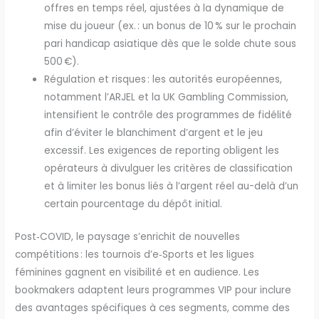
offres en temps réel, ajustées à la dynamique de
mise du joueur (ex. : un bonus de 10 % sur le prochain
pari handicap asiatique dès que le solde chute sous
500 €).
Régulation et risques : les autorités européennes,
notamment l’ARJEL et la UK Gambling Commission,
intensifient le contrôle des programmes de fidélité
afin d’éviter le blanchiment d’argent et le jeu
excessif. Les exigences de reporting obligent les
opérateurs à divulguer les critères de classification
et à limiter les bonus liés à l’argent réel au-delà d’un
certain pourcentage du dépôt initial.
Post‑COVID, le paysage s’enrichit de nouvelles
compétitions : les tournois d’e‑Sports et les ligues
féminines gagnent en visibilité et en audience. Les
bookmakers adaptent leurs programmes VIP pour inclure
des avantages spécifiques à ces segments, comme des