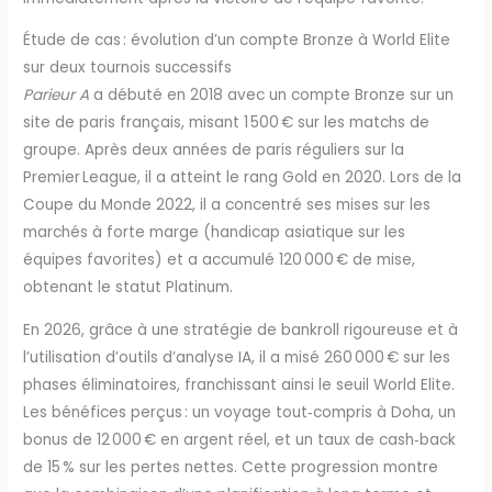
Étude de cas : évolution d’un compte Bronze à World Elite
sur deux tournois successifs
Parieur A
a débuté en 2018 avec un compte Bronze sur un
site de paris français, misant 1 500 € sur les matchs de
groupe. Après deux années de paris réguliers sur la
Premier League, il a atteint le rang Gold en 2020. Lors de la
Coupe du Monde 2022, il a concentré ses mises sur les
marchés à forte marge (handicap asiatique sur les
équipes favorites) et a accumulé 120 000 € de mise,
obtenant le statut Platinum.
En 2026, grâce à une stratégie de bankroll rigoureuse et à
l’utilisation d’outils d’analyse IA, il a misé 260 000 € sur les
phases éliminatoires, franchissant ainsi le seuil World Elite.
Les bénéfices perçus : un voyage tout‑compris à Doha, un
bonus de 12 000 € en argent réel, et un taux de cash‑back
de 15 % sur les pertes nettes. Cette progression montre