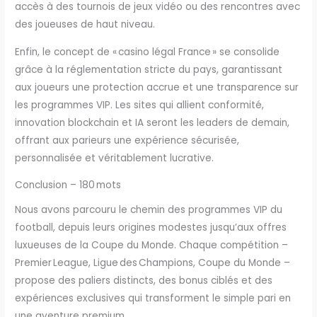
accès à des tournois de jeux vidéo ou des rencontres avec
des joueuses de haut niveau.
Enfin, le concept de « casino légal France » se consolide
grâce à la réglementation stricte du pays, garantissant
aux joueurs une protection accrue et une transparence sur
les programmes VIP. Les sites qui allient conformité,
innovation blockchain et IA seront les leaders de demain,
offrant aux parieurs une expérience sécurisée,
personnalisée et véritablement lucrative.
Conclusion – 180 mots
Nous avons parcouru le chemin des programmes VIP du
football, depuis leurs origines modestes jusqu’aux offres
luxueuses de la Coupe du Monde. Chaque compétition –
Premier League, Ligue des Champions, Coupe du Monde –
propose des paliers distincts, des bonus ciblés et des
expériences exclusives qui transforment le simple pari en
une aventure premium.