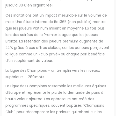
jusqu’à 30 € en argent réel.
Ces incitations ont un impact mesurable sur le volume de
mise. Une étude interne de Bet365 (non publiée) montre
que les joueurs Platinum misent en moyenne 1,6 fois plus
lors des soirées de la Premier League que les joueurs
Bronze. La rétention des joueurs premium augmente de
22 % grâce à ces offres ciblées, car les parieurs perçoivent
la ligue comme un « club privé » où chaque pari bénéficie
d’un supplément de valeur.
La Ligue des Champions – un tremplin vers les niveaux
supérieurs – 280 mots
La Ligue des Champions rassemble les meilleures équipes
d’Europe et représente le pic de la demande de paris à
haute valeur ajoutée. Les opérateurs ont créé des
programmes spécifiques, souvent baptisés “Champions
Club”, pour récompenser les parieurs qui misent sur les