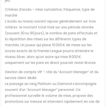
jeu.
Critères d’accès – mise cumulative, fréquence, type de
marché
L’accès au niveau suivant repose généralement sur trois
critères : le montant total misé sur une période donnée
(souvent 30 ou 90 jours), le nombre de paris effectués et
la répartition des mises sur les différents types de
marchés. Un joueur qui place 10 000 € de mises sur les
scores exacts de la Premier League pourra atteindre le
niveau Silver, alors qu’un autre qui mise 8 000 €
uniquement sur les paris en direct pourrait rester Bronze.
Gestion de compte VIP – rôle du “Account Manager” et du
service client dédié
Le passage au rang Platinum ou Diamond s’accompagne
souvent d’un “Account Manager” personnel. Ce
professionnel surveille le volume de mise, propose des
promotions sur mesure et intervient rapidement en cas de