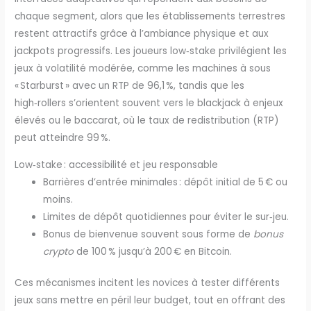
chaque segment, alors que les établissements terrestres
restent attractifs grâce à l’ambiance physique et aux
jackpots progressifs. Les joueurs low‑stake privilégient les
jeux à volatilité modérée, comme les machines à sous
« Starburst » avec un RTP de 96,1 %, tandis que les
high‑rollers s’orientent souvent vers le blackjack à enjeux
élevés ou le baccarat, où le taux de redistribution (RTP)
peut atteindre 99 %.
Low‑stake : accessibilité et jeu responsable
Barrières d’entrée minimales : dépôt initial de 5 € ou
moins.
Limites de dépôt quotidiennes pour éviter le sur‑jeu.
Bonus de bienvenue souvent sous forme de
bonus
crypto
de 100 % jusqu’à 200 € en Bitcoin.
Ces mécanismes incitent les novices à tester différents
jeux sans mettre en péril leur budget, tout en offrant des