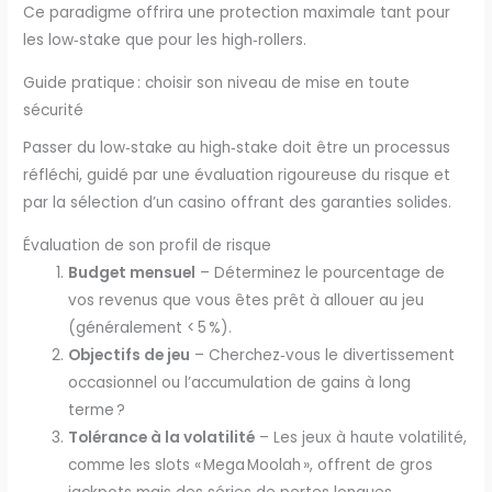
Ce paradigme offrira une protection maximale tant pour
les low‑stake que pour les high‑rollers.
Guide pratique : choisir son niveau de mise en toute
sécurité
Passer du low‑stake au high‑stake doit être un processus
réfléchi, guidé par une évaluation rigoureuse du risque et
par la sélection d’un casino offrant des garanties solides.
Évaluation de son profil de risque
Budget mensuel
– Déterminez le pourcentage de
vos revenus que vous êtes prêt à allouer au jeu
(généralement < 5 %).
Objectifs de jeu
– Cherchez‑vous le divertissement
occasionnel ou l’accumulation de gains à long
terme ?
Tolérance à la volatilité
– Les jeux à haute volatilité,
comme les slots « Mega Moolah », offrent de gros