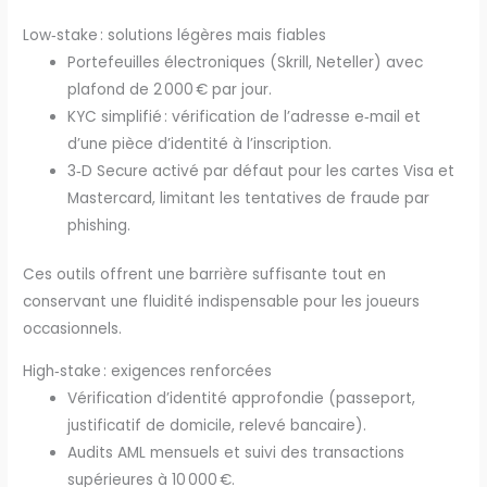
Low‑stake : solutions légères mais fiables
Portefeuilles électroniques (Skrill, Neteller) avec
plafond de 2 000 € par jour.
KYC simplifié : vérification de l’adresse e‑mail et
d’une pièce d’identité à l’inscription.
3‑D Secure activé par défaut pour les cartes Visa et
Mastercard, limitant les tentatives de fraude par
phishing.
Ces outils offrent une barrière suffisante tout en
conservant une fluidité indispensable pour les joueurs
occasionnels.
High‑stake : exigences renforcées
Vérification d’identité approfondie (passeport,
justificatif de domicile, relevé bancaire).
Audits AML mensuels et suivi des transactions
supérieures à 10 000 €.