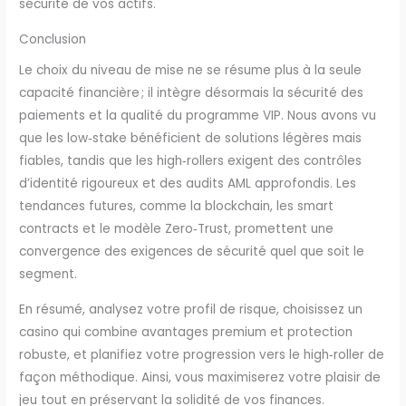
sécurité de vos actifs.
Conclusion
Le choix du niveau de mise ne se résume plus à la seule
capacité financière ; il intègre désormais la sécurité des
paiements et la qualité du programme VIP. Nous avons vu
que les low‑stake bénéficient de solutions légères mais
fiables, tandis que les high‑rollers exigent des contrôles
d’identité rigoureux et des audits AML approfondis. Les
tendances futures, comme la blockchain, les smart
contracts et le modèle Zero‑Trust, promettent une
convergence des exigences de sécurité quel que soit le
segment.
En résumé, analysez votre profil de risque, choisissez un
casino qui combine avantages premium et protection
robuste, et planifiez votre progression vers le high‑roller de
façon méthodique. Ainsi, vous maximiserez votre plaisir de
jeu tout en préservant la solidité de vos finances.