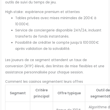
outils de suivi du temps de jeu.
High‑stake : expérience premium et attentes
Tables privées avec mises minimales de 200 € à
10 000 €.
Service de conciergerie disponible 24 h/24, incluant
transferts de fonds instantanés.
Possibilité de créditer le compte jusqu’à 100 000 €
après validation de la solvabilité.
Les joueurs de ce segment attendent un taux de
conversion (RTP) élevé, des limites de mise flexibles et une
assistance personnalisée pour chaque session.
Comment les casinos segmentent leurs offres
Critère
Outil de
Segment
Offre typique
principal
segmentat
Algorithme 