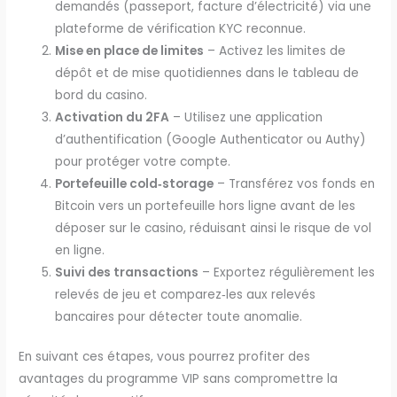
demandés (passeport, facture d’électricité) via une
plateforme de vérification KYC reconnue.
Mise en place de limites
– Activez les limites de
dépôt et de mise quotidiennes dans le tableau de
bord du casino.
Activation du 2FA
– Utilisez une application
d’authentification (Google Authenticator ou Authy)
pour protéger votre compte.
Portefeuille cold‑storage
– Transférez vos fonds en
Bitcoin vers un portefeuille hors ligne avant de les
déposer sur le casino, réduisant ainsi le risque de vol
en ligne.
Suivi des transactions
– Exportez régulièrement les
relevés de jeu et comparez‑les aux relevés
bancaires pour détecter toute anomalie.
En suivant ces étapes, vous pourrez profiter des
avantages du programme VIP sans compromettre la