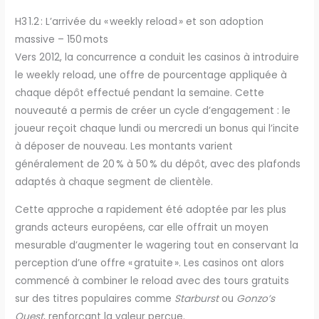
H3 1.2 : L’arrivée du « weekly reload » et son adoption
massive – 150 mots
Vers 2012, la concurrence a conduit les casinos à introduire
le weekly reload, une offre de pourcentage appliquée à
chaque dépôt effectué pendant la semaine. Cette
nouveauté a permis de créer un cycle d’engagement : le
joueur reçoit chaque lundi ou mercredi un bonus qui l’incite
à déposer de nouveau. Les montants varient
généralement de 20 % à 50 % du dépôt, avec des plafonds
adaptés à chaque segment de clientèle.
Cette approche a rapidement été adoptée par les plus
grands acteurs européens, car elle offrait un moyen
mesurable d’augmenter le wagering tout en conservant la
perception d’une offre « gratuite ». Les casinos ont alors
commencé à combiner le reload avec des tours gratuits
sur des titres populaires comme
Starburst
ou
Gonzo’s
Quest
, renforçant la valeur perçue.