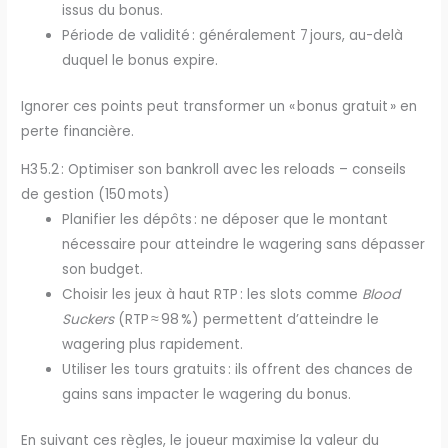
issus du bonus.
Période de validité : généralement 7 jours, au-delà
duquel le bonus expire.
Ignorer ces points peut transformer un « bonus gratuit » en
perte financière.
H3 5.2 : Optimiser son bankroll avec les reloads – conseils
de gestion (150 mots)
Planifier les dépôts : ne déposer que le montant
nécessaire pour atteindre le wagering sans dépasser
son budget.
Choisir les jeux à haut RTP : les slots comme
Blood
Suckers
(RTP ≈ 98 %) permettent d’atteindre le
wagering plus rapidement.
Utiliser les tours gratuits : ils offrent des chances de
gains sans impacter le wagering du bonus.
En suivant ces règles, le joueur maximise la valeur du