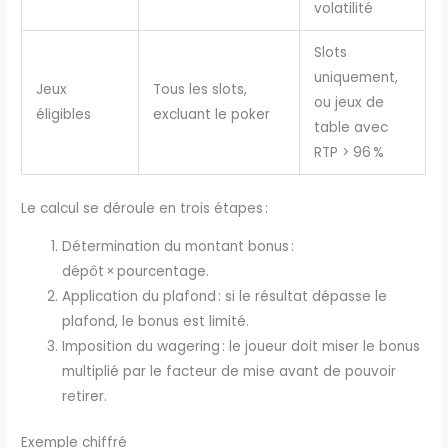
volatilité
Slots
uniquement,
Jeux
Tous les slots,
ou jeux de
éligibles
excluant le poker
table avec
RTP > 96 %
Le calcul se déroule en trois étapes :
Détermination du montant bonus :
dépôt × pourcentage.
Application du plafond : si le résultat dépasse le
plafond, le bonus est limité.
Imposition du wagering : le joueur doit miser le bonus
multiplié par le facteur de mise avant de pouvoir
retirer.
Exemple chiffré