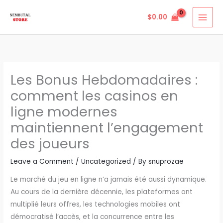
Skip
$
0.00
to
content
Les Bonus Hebdomadaires :
comment les casinos en
ligne modernes
maintiennent l’engagement
des joueurs
Leave a Comment
/
Uncategorized
/ By
snuprozae
Le marché du jeu en ligne n’a jamais été aussi dynamique.
Au cours de la dernière décennie, les plateformes ont
multiplié leurs offres, les technologies mobiles ont
démocratisé l’accès, et la concurrence entre les