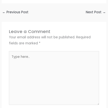
←
Previous Post
Next Post
→
Leave a Comment
Your email address will not be published.
Required
fields are marked
*
Type
here..