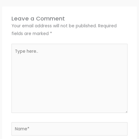
Leave a Comment
Your email address will not be published.
Required
fields are marked
*
Type
here..
Name*