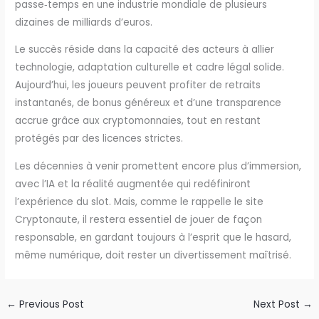
passe‑temps en une industrie mondiale de plusieurs
dizaines de milliards d’euros.
Le succès réside dans la capacité des acteurs à allier
technologie, adaptation culturelle et cadre légal solide.
Aujourd’hui, les joueurs peuvent profiter de retraits
instantanés, de bonus généreux et d’une transparence
accrue grâce aux cryptomonnaies, tout en restant
protégés par des licences strictes.
Les décennies à venir promettent encore plus d’immersion,
avec l’IA et la réalité augmentée qui redéfiniront
l’expérience du slot. Mais, comme le rappelle le site
Cryptonaute, il restera essentiel de jouer de façon
responsable, en gardant toujours à l’esprit que le hasard,
même numérique, doit rester un divertissement maîtrisé.
←
Previous Post
Next Post
→