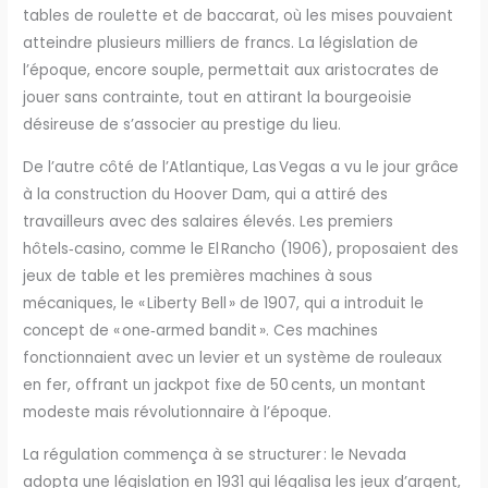
tables de roulette et de baccarat, où les mises pouvaient
atteindre plusieurs milliers de francs. La législation de
l’époque, encore souple, permettait aux aristocrates de
jouer sans contrainte, tout en attirant la bourgeoisie
désireuse de s’associer au prestige du lieu.
De l’autre côté de l’Atlantique, Las Vegas a vu le jour grâce
à la construction du Hoover Dam, qui a attiré des
travailleurs avec des salaires élevés. Les premiers
hôtels‑casino, comme le El Rancho (1906), proposaient des
jeux de table et les premières machines à sous
mécaniques, le « Liberty Bell » de 1907, qui a introduit le
concept de « one‑armed bandit ». Ces machines
fonctionnaient avec un levier et un système de rouleaux
en fer, offrant un jackpot fixe de 50 cents, un montant
modeste mais révolutionnaire à l’époque.
La régulation commença à se structurer : le Nevada
adopta une législation en 1931 qui légalisa les jeux d’argent,