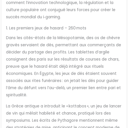
comment l’innovation technologique, la régulation et la
culture populaire ont conjugué leurs forces pour créer le
succès mondial du i‑gaming.
1. Les premiers jeux de hasard – 260 mots
Dans les cités-états de la Mésopotamie, des os de chèvre
gravés servaient de dés, permettant aux commerçants de
décider du partage des profits. Les tablettes d’argile
consignent des paris sur les résultats de courses de chars,
preuve que le hasard était déjà intégré aux rituels
économiques. En Égypte, les jeux de dés étaient souvent
associés aux rites funéraires : on jetait les dés pour guider
l’âme du défunt vers l’au-delà, un premier lien entre pari et
spiritualité.
La Grèce antique a introduit le « kottabos », un jeu de lancer
de vin qui mêlait habileté et chance, pratiqué lors des
symposiums. Les écrits de Pythagore mentionnent même
des stratégies de mise, anticipant le concept moderne de