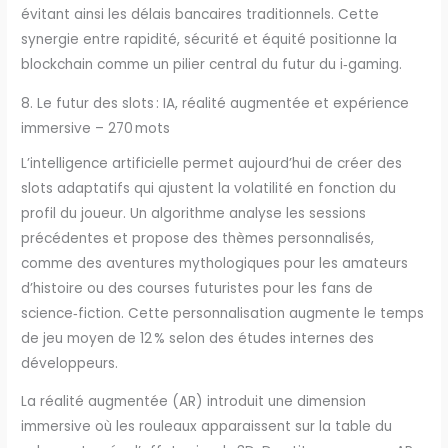
évitant ainsi les délais bancaires traditionnels. Cette
synergie entre rapidité, sécurité et équité positionne la
blockchain comme un pilier central du futur du i‑gaming.
8. Le futur des slots : IA, réalité augmentée et expérience
immersive – 270 mots
L’intelligence artificielle permet aujourd’hui de créer des
slots adaptatifs qui ajustent la volatilité en fonction du
profil du joueur. Un algorithme analyse les sessions
précédentes et propose des thèmes personnalisés,
comme des aventures mythologiques pour les amateurs
d’histoire ou des courses futuristes pour les fans de
science‑fiction. Cette personnalisation augmente le temps
de jeu moyen de 12 % selon des études internes des
développeurs.
La réalité augmentée (AR) introduit une dimension
immersive où les rouleaux apparaissent sur la table du