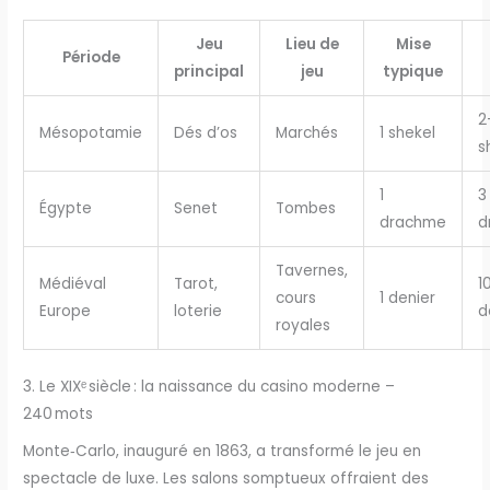
Jeu
Lieu de
Mise
Période
principal
jeu
typique
2
Mésopotamie
Dés d’os
Marchés
1 shekel
s
1
3
Égypte
Senet
Tombes
drachme
d
Tavernes,
Médiéval
Tarot,
1
cours
1 denier
Europe
loterie
d
royales
3. Le XIXᵉ siècle : la naissance du casino moderne –
240 mots
Monte‑Carlo, inauguré en 1863, a transformé le jeu en
spectacle de luxe. Les salons somptueux offraient des