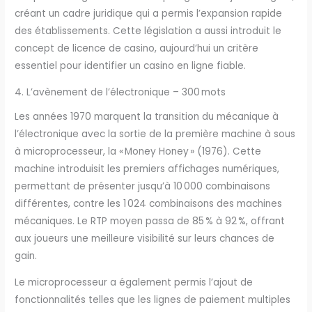
créant un cadre juridique qui a permis l’expansion rapide
des établissements. Cette législation a aussi introduit le
concept de licence de casino, aujourd’hui un critère
essentiel pour identifier un casino en ligne fiable.
4. L’avènement de l’électronique – 300 mots
Les années 1970 marquent la transition du mécanique à
l’électronique avec la sortie de la première machine à sous
à microprocesseur, la « Money Honey » (1976). Cette
machine introduisit les premiers affichages numériques,
permettant de présenter jusqu’à 10 000 combinaisons
différentes, contre les 1 024 combinaisons des machines
mécaniques. Le RTP moyen passa de 85 % à 92 %, offrant
aux joueurs une meilleure visibilité sur leurs chances de
gain.
Le microprocesseur a également permis l’ajout de
fonctionnalités telles que les lignes de paiement multiples