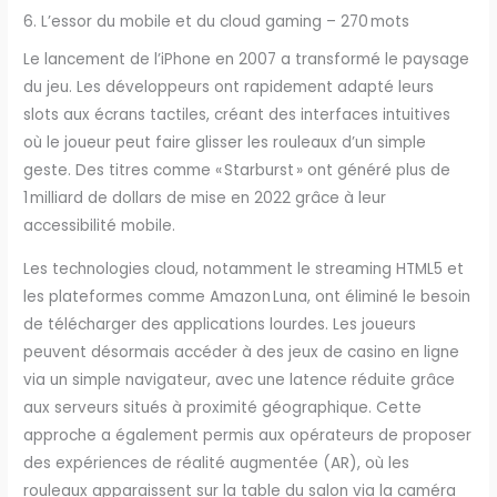
6. L’essor du mobile et du cloud gaming – 270 mots
Le lancement de l’iPhone en 2007 a transformé le paysage
du jeu. Les développeurs ont rapidement adapté leurs
slots aux écrans tactiles, créant des interfaces intuitives
où le joueur peut faire glisser les rouleaux d’un simple
geste. Des titres comme « Starburst » ont généré plus de
1 milliard de dollars de mise en 2022 grâce à leur
accessibilité mobile.
Les technologies cloud, notamment le streaming HTML5 et
les plateformes comme Amazon Luna, ont éliminé le besoin
de télécharger des applications lourdes. Les joueurs
peuvent désormais accéder à des jeux de casino en ligne
via un simple navigateur, avec une latence réduite grâce
aux serveurs situés à proximité géographique. Cette
approche a également permis aux opérateurs de proposer
des expériences de réalité augmentée (AR), où les
rouleaux apparaissent sur la table du salon via la caméra