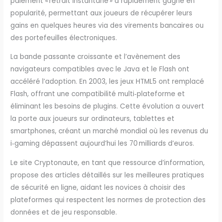
paiement « retrait instantané » a rapidement gagné en
popularité, permettant aux joueurs de récupérer leurs
gains en quelques heures via des virements bancaires ou
des portefeuilles électroniques.
La bande passante croissante et l’avènement des
navigateurs compatibles avec le Java et le Flash ont
accéléré l’adoption. En 2003, les jeux HTML5 ont remplacé
Flash, offrant une compatibilité multi‑plateforme et
éliminant les besoins de plugins. Cette évolution a ouvert
la porte aux joueurs sur ordinateurs, tablettes et
smartphones, créant un marché mondial où les revenus du
i‑gaming dépassent aujourd’hui les 70 milliards d’euros.
Le site Cryptonaute, en tant que ressource d’information,
propose des articles détaillés sur les meilleures pratiques
de sécurité en ligne, aidant les novices à choisir des
plateformes qui respectent les normes de protection des
données et de jeu responsable.