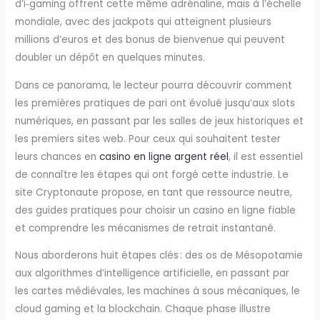
d’i‑gaming offrent cette même adrénaline, mais à l’échelle
mondiale, avec des jackpots qui atteignent plusieurs
millions d’euros et des bonus de bienvenue qui peuvent
doubler un dépôt en quelques minutes.
Dans ce panorama, le lecteur pourra découvrir comment
les premières pratiques de pari ont évolué jusqu’aux slots
numériques, en passant par les salles de jeux historiques et
les premiers sites web. Pour ceux qui souhaitent tester
leurs chances en
casino en ligne argent réel
, il est essentiel
de connaître les étapes qui ont forgé cette industrie. Le
site Cryptonaute propose, en tant que ressource neutre,
des guides pratiques pour choisir un casino en ligne fiable
et comprendre les mécanismes de retrait instantané.
Nous aborderons huit étapes clés : des os de Mésopotamie
aux algorithmes d’intelligence artificielle, en passant par
les cartes médiévales, les machines à sous mécaniques, le
cloud gaming et la blockchain. Chaque phase illustre