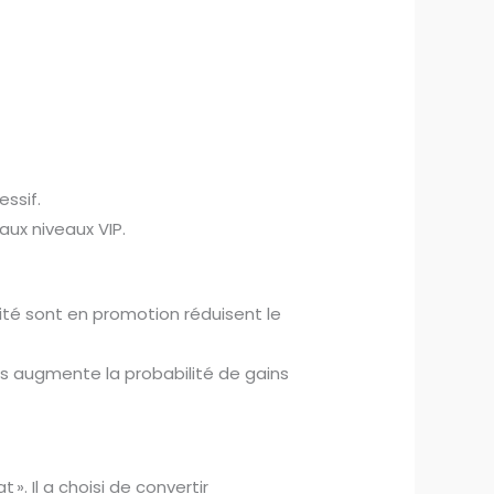
essif.
ux niveaux VIP.
tilité sont en promotion réduisent le
us augmente la probabilité de gains
. Il a choisi de convertir