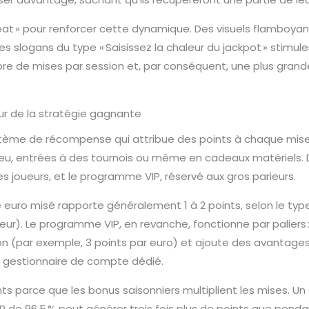
heat » pour renforcer cette dynamique. Des visuels flamboy
 slogans du type « Saisissez la chaleur du jackpot » stimulen
re de mises par session et, par conséquent, une plus gran
œur de la stratégie gagnante
tème de récompense qui attribue des points à chaque mise 
jeu, entrées à des tournois ou même en cadeaux matériels. De
 joueurs, et le programme VIP, réservé aux gros parieurs.
ro misé rapporte généralement 1 à 2 points, selon le type d
eur). Le programme VIP, en revanche, fonctionne par paliers :
on (par exemple, 3 points par euro) et ajoute des avantage
n gestionnaire de compte dédié.
nts parce que les bonus saisonniers multiplient les mises. 
 de 96,5 % peut générer trois fois plus de points que pendan