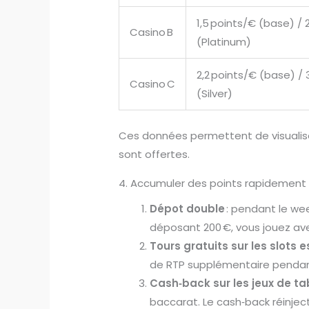
1,5 points/€ (base) / 
Casino B
(Platinum)
2,2 points/€ (base) / 
Casino C
(Silver)
Ces données permettent de visualise
sont offertes.
4. Accumuler des points rapidement 
Dépot double
: pendant le wee
déposant 200 €, vous jouez av
Tours gratuits sur les slots 
de RTP supplémentaire pendant 
Cash‑back sur les jeux de ta
baccarat. Le cash‑back réinje