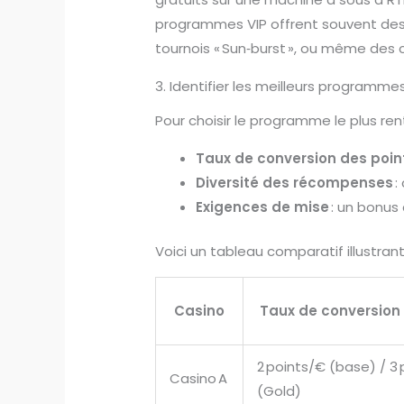
programmes VIP offrent souvent des 
tournois « Sun‑burst », ou même des c
3. Identifier les meilleurs programmes
Pour choisir le programme le plus rent
Taux de conversion des poin
Diversité des récompenses
:
Exigences de mise
: un bonus
Voici un tableau comparatif illustrant 
Casino
Taux de conversion
2 points/€ (base) / 3
Casino A
(Gold)