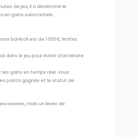
nutes de jeu, il a déclenché le
 en gains substantiels.
 votre bankroll est de 1 000 €, limitez
ck dans le jeu pour éviter d’atteindre
t les gains en temps réel. Vous
les points gagnés et le statut de
cessives, mais un levier de