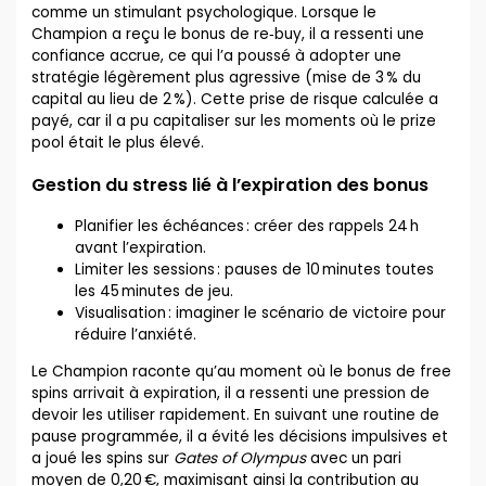
comme un stimulant psychologique. Lorsque le
Champion a reçu le bonus de re‑buy, il a ressenti une
confiance accrue, ce qui l’a poussé à adopter une
stratégie légèrement plus agressive (mise de 3 % du
capital au lieu de 2 %). Cette prise de risque calculée a
payé, car il a pu capitaliser sur les moments où le prize
pool était le plus élevé.
Gestion du stress lié à l’expiration des bonus
Planifier les échéances : créer des rappels 24 h
avant l’expiration.
Limiter les sessions : pauses de 10 minutes toutes
les 45 minutes de jeu.
Visualisation : imaginer le scénario de victoire pour
réduire l’anxiété.
Le Champion raconte qu’au moment où le bonus de free
spins arrivait à expiration, il a ressenti une pression de
devoir les utiliser rapidement. En suivant une routine de
pause programmée, il a évité les décisions impulsives et
a joué les spins sur
Gates of Olympus
avec un pari
moyen de 0,20 €, maximisant ainsi la contribution au