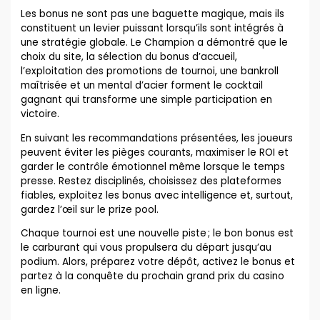
Les bonus ne sont pas une baguette magique, mais ils
constituent un levier puissant lorsqu’ils sont intégrés à
une stratégie globale. Le Champion a démontré que le
choix du site, la sélection du bonus d’accueil,
l’exploitation des promotions de tournoi, une bankroll
maîtrisée et un mental d’acier forment le cocktail
gagnant qui transforme une simple participation en
victoire.
En suivant les recommandations présentées, les joueurs
peuvent éviter les pièges courants, maximiser le ROI et
garder le contrôle émotionnel même lorsque le temps
presse. Restez disciplinés, choisissez des plateformes
fiables, exploitez les bonus avec intelligence et, surtout,
gardez l’œil sur le prize pool.
Chaque tournoi est une nouvelle piste ; le bon bonus est
le carburant qui vous propulsera du départ jusqu’au
podium. Alors, préparez votre dépôt, activez le bonus et
partez à la conquête du prochain grand prix du casino
en ligne.