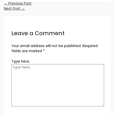
←
Previous Post
Next Post
→
Leave a Comment
Your email address will not be published.
Required
fields are marked
*
Type here..