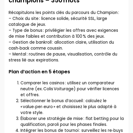
champions – 350 mots
Récapitulons les points clés du parcours du Champion :
– Choix du site : licence solide, sécurité SSL, large
catalogue de jeux.
– Type de bonus : privilégier les offres avec exigences
de mise faibles et contribution à 100 % des jeux.
– Gestion de bankroll : allocation claire, utilisation du
cash‑back comme coussin.
– Mental : routines de pause, visualisation, contrôle du
stress lié aux expirations.
Plan d’action en 5 étapes
Comparer les casinos : utilisez un comparateur
neutre (ex. Colis Voiturage) pour vérifier licences
et offres.
Sélectionner le bonus d’accueil : calculez le
« value‑per‑euro » et choisissez le plus adapté à
votre style.
Élaborer une stratégie de mise : flat betting pour la
qualification, paroli pour les phases finales.
Intégrer les bonus de tournoi : surveillez les re‑buys