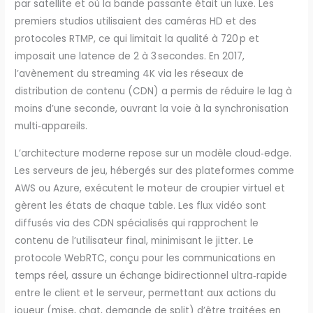
par satellite et où la bande passante était un luxe. Les
premiers studios utilisaient des caméras HD et des
protocoles RTMP, ce qui limitait la qualité à 720 p et
imposait une latence de 2 à 3 secondes. En 2017,
l’avènement du streaming 4K via les réseaux de
distribution de contenu (CDN) a permis de réduire le lag à
moins d’une seconde, ouvrant la voie à la synchronisation
multi‑appareils.
L’architecture moderne repose sur un modèle cloud‑edge.
Les serveurs de jeu, hébergés sur des plateformes comme
AWS ou Azure, exécutent le moteur de croupier virtuel et
gèrent les états de chaque table. Les flux vidéo sont
diffusés via des CDN spécialisés qui rapprochent le
contenu de l’utilisateur final, minimisant le jitter. Le
protocole WebRTC, conçu pour les communications en
temps réel, assure un échange bidirectionnel ultra‑rapide
entre le client et le serveur, permettant aux actions du
joueur (mise, chat, demande de split) d’être traitées en