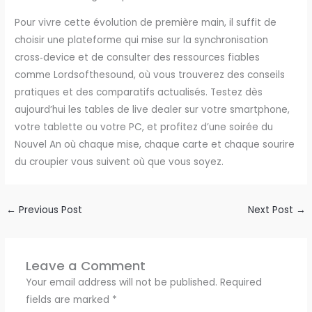
Pour vivre cette évolution de première main, il suffit de
choisir une plateforme qui mise sur la synchronisation
cross‑device et de consulter des ressources fiables
comme Lordsofthesound, où vous trouverez des conseils
pratiques et des comparatifs actualisés. Testez dès
aujourd’hui les tables de live dealer sur votre smartphone,
votre tablette ou votre PC, et profitez d’une soirée du
Nouvel An où chaque mise, chaque carte et chaque sourire
du croupier vous suivent où que vous soyez.
←
Previous Post
Next Post
→
Leave a Comment
Your email address will not be published.
Required
fields are marked
*