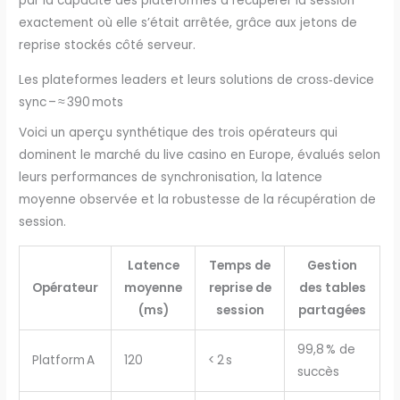
par la capacité des plateformes à récupérer la session
exactement où elle s’était arrêtée, grâce aux jetons de
reprise stockés côté serveur.
Les plateformes leaders et leurs solutions de cross‑device
sync – ≈ 390 mots
Voici un aperçu synthétique des trois opérateurs qui
dominent le marché du live casino en Europe, évalués selon
leurs performances de synchronisation, la latence
moyenne observée et la robustesse de la récupération de
session.
Latence
Temps de
Gestion
Opérateur
moyenne
reprise de
des tables
(ms)
session
partagées
99,8 % de
Platform A
120
< 2 s
succès