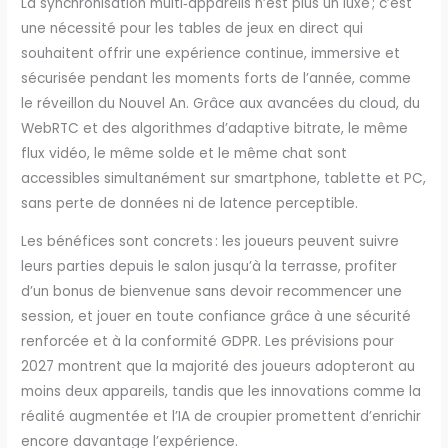
La synchronisation multi‑appareils n’est plus un luxe ; c’est
une nécessité pour les tables de jeux en direct qui
souhaitent offrir une expérience continue, immersive et
sécurisée pendant les moments forts de l’année, comme
le réveillon du Nouvel An. Grâce aux avancées du cloud, du
WebRTC et des algorithmes d’adaptive bitrate, le même
flux vidéo, le même solde et le même chat sont
accessibles simultanément sur smartphone, tablette et PC,
sans perte de données ni de latence perceptible.
Les bénéfices sont concrets : les joueurs peuvent suivre
leurs parties depuis le salon jusqu’à la terrasse, profiter
d’un bonus de bienvenue sans devoir recommencer une
session, et jouer en toute confiance grâce à une sécurité
renforcée et à la conformité GDPR. Les prévisions pour
2027 montrent que la majorité des joueurs adopteront au
moins deux appareils, tandis que les innovations comme la
réalité augmentée et l’IA de croupier promettent d’enrichir
encore davantage l’expérience.