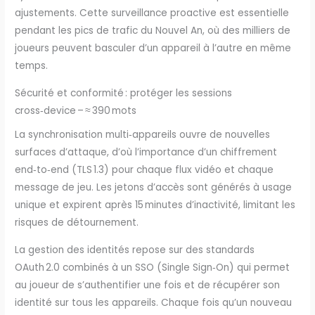
ajustements. Cette surveillance proactive est essentielle
pendant les pics de trafic du Nouvel An, où des milliers de
joueurs peuvent basculer d’un appareil à l’autre en même
temps.
Sécurité et conformité : protéger les sessions
cross‑device – ≈ 390 mots
La synchronisation multi‑appareils ouvre de nouvelles
surfaces d’attaque, d’où l’importance d’un chiffrement
end‑to‑end (TLS 1.3) pour chaque flux vidéo et chaque
message de jeu. Les jetons d’accès sont générés à usage
unique et expirent après 15 minutes d’inactivité, limitant les
risques de détournement.
La gestion des identités repose sur des standards
OAuth 2.0 combinés à un SSO (Single Sign‑On) qui permet
au joueur de s’authentifier une fois et de récupérer son
identité sur tous les appareils. Chaque fois qu’un nouveau