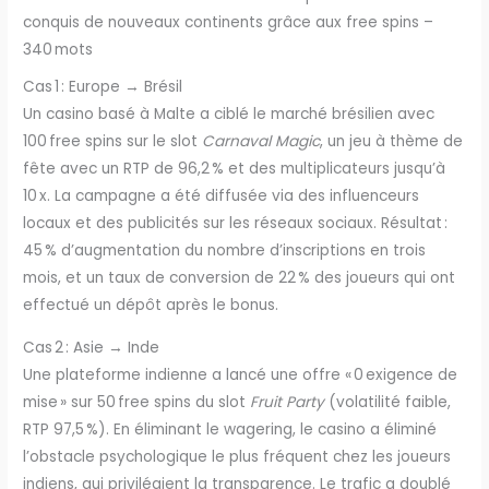
conquis de nouveaux continents grâce aux free spins –
340 mots
Cas 1 : Europe → Brésil
Un casino basé à Malte a ciblé le marché brésilien avec
100 free spins sur le slot
Carnaval Magic
, un jeu à thème de
fête avec un RTP de 96,2 % et des multiplicateurs jusqu’à
10 x. La campagne a été diffusée via des influenceurs
locaux et des publicités sur les réseaux sociaux. Résultat :
45 % d’augmentation du nombre d’inscriptions en trois
mois, et un taux de conversion de 22 % des joueurs qui ont
effectué un dépôt après le bonus.
Cas 2 : Asie → Inde
Une plateforme indienne a lancé une offre « 0 exigence de
mise » sur 50 free spins du slot
Fruit Party
(volatilité faible,
RTP 97,5 %). En éliminant le wagering, le casino a éliminé
l’obstacle psychologique le plus fréquent chez les joueurs
indiens, qui privilégient la transparence. Le trafic a doublé