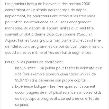
Les premiers bonus de bienvenue des années 2000
consistaient en un simple pourcentage de dépôt.
Rapidement, les opérateurs ont introduit les free spins
pour offrir une expérience de jeu sans engagement
monétaire. Au départ, ils étaient limités à un seul titre,
souvent un slot à thème classique comme
Starburst
.
Aujourd’hui, les tours gratuits font partie d’un écosystème
de fidélisation : programmes de points, cash‑back, missions
quotidiennes et même offres de réalité augmentée.
Pourquoi les joueurs les apprécient
Risque limité – Un joueur peut tester la volatilité d’un
slot (par exemple
Gonzo’s Quest
avec un RTP de
95,97 %) sans dépenser son propre capital.
Expérience ludique – Les free spins sont souvent
accompagnés de multiplicateurs, de symboles wilds
ou de jackpots progressifs, ce qui crée un effet de
surprise.