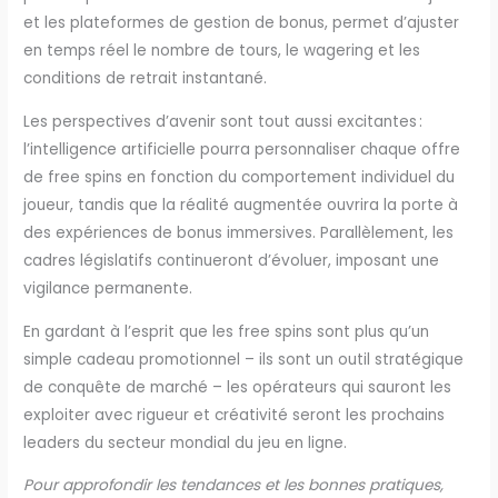
et les plateformes de gestion de bonus, permet d’ajuster
en temps réel le nombre de tours, le wagering et les
conditions de retrait instantané.
Les perspectives d’avenir sont tout aussi excitantes :
l’intelligence artificielle pourra personnaliser chaque offre
de free spins en fonction du comportement individuel du
joueur, tandis que la réalité augmentée ouvrira la porte à
des expériences de bonus immersives. Parallèlement, les
cadres législatifs continueront d’évoluer, imposant une
vigilance permanente.
En gardant à l’esprit que les free spins sont plus qu’un
simple cadeau promotionnel – ils sont un outil stratégique
de conquête de marché – les opérateurs qui sauront les
exploiter avec rigueur et créativité seront les prochains
leaders du secteur mondial du jeu en ligne.
Pour approfondir les tendances et les bonnes pratiques,