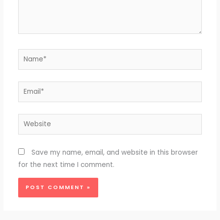
Name*
Email*
Website
Save my name, email, and website in this browser
for the next time I comment.