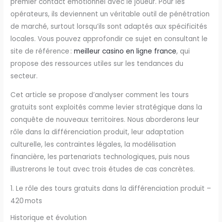
premier contact émotionnel avec le joueur. Pour les
opérateurs, ils deviennent un véritable outil de pénétration
de marché, surtout lorsqu’ils sont adaptés aux spécificités
locales. Vous pouvez approfondir ce sujet en consultant le
site de référence :
meilleur casino en ligne france
, qui
propose des ressources utiles sur les tendances du
secteur.
Cet article se propose d’analyser comment les tours
gratuits sont exploités comme levier stratégique dans la
conquête de nouveaux territoires. Nous aborderons leur
rôle dans la différenciation produit, leur adaptation
culturelle, les contraintes légales, la modélisation
financière, les partenariats technologiques, puis nous
illustrerons le tout avec trois études de cas concrètes.
1. Le rôle des tours gratuits dans la différenciation produit –
420 mots
Historique et évolution