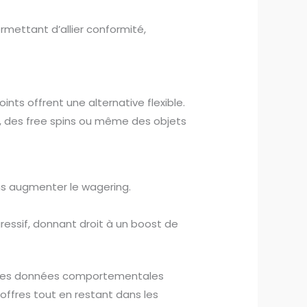
mettant d’allier conformité,
nts offrent une alternative flexible.
, des free spins ou même des objets
ans augmenter le wagering.
gressif, donnant droit à un boost de
us, les données comportementales
offres tout en restant dans les