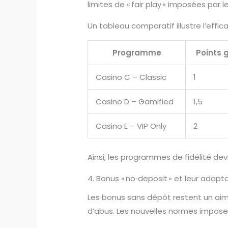
limites de « fair play » imposées par l
Un tableau comparatif illustre l’effica
Programme
Points 
Casino C – Classic
1
Casino D – Gamified
1,5
Casino E – VIP Only
2
Ainsi, les programmes de fidélité de
4. Bonus « no‑deposit » et leur adapt
Les bonus sans dépôt restent un aiman
d’abus. Les nouvelles normes imposen