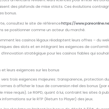
uisent des plafonds de mise stricts. Ces évolutions contraig
les bonus.
te, consultez le site de référence
https://www.pareonline.n
ans se positionner comme un acteur du marché.
 comment les casinos légaux réadaptent leurs offres – du
aniques des slots et en intégrant les exigences de conformi
 d’innovation stratégique pour les casinos fiables qui souha
 et leurs exigences sur les bonus
t vers trois exigences majeures : transparence, protection du
eformes à afficher le taux de conversion réel des bonus (par
 mise requis). Le RGPD, quant à lui, contraint les sites à pub
x informations sur le RTP (Return to Player) des jeux.