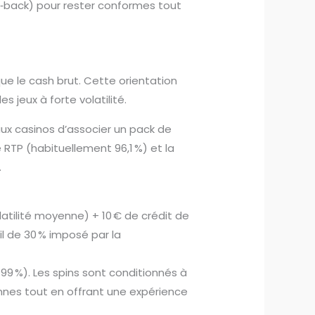
h‑back) pour rester conformes tout
 que le cash brut. Cette orientation
s jeux à forte volatilité.
ux casinos d’associer un pack de
le RTP (habituellement 96,1 %) et la
.
atilité moyenne) + 10 € de crédit de
il de 30 % imposé par la
99 %). Les spins sont conditionnés à
nnes tout en offrant une expérience