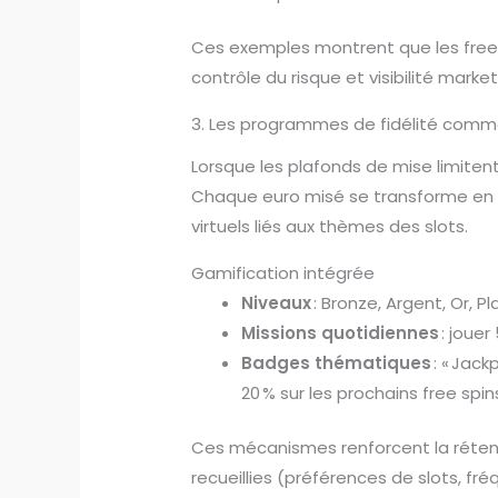
Ces exemples montrent que les free 
contrôle du risque et visibilité market
3. Les programmes de fidélité comm
Lorsque les plafonds de mise limitent
Chaque euro misé se transforme en p
virtuels liés aux thèmes des slots.
Gamification intégrée
Niveaux
: Bronze, Argent, Or, 
Missions quotidiennes
: jouer
Badges thématiques
: « Jack
20 % sur les prochains free spin
Ces mécanismes renforcent la rétent
recueillies (préférences de slots, f