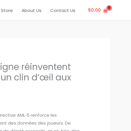
$
0.00
Store
About Us
Contact Us
igne réinventent
un clin d’œil aux
directive AML‑5 renforce les
ment des données des joueurs. De
us de dépôt excessifs, et en Asie, des