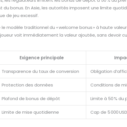
nes, les régulateurs limitent les bonus de dépôt à 50 % du p
t du bonus. En Asie, les autorités imposent une limite quoti
que de jeu excessif.
le modèle traditionnel du « welcome bonus » à haute valeur
 joueur voit immédiatement la valeur ajoutée, sans devoir c
Exigence principale
Impac
Transparence du taux de conversion
Obligation d’affi
Protection des données
Conditions de mis
Plafond de bonus de dépôt
Limite à 50 % du
Limite de mise quotidienne
Cap de 5 000 USD,