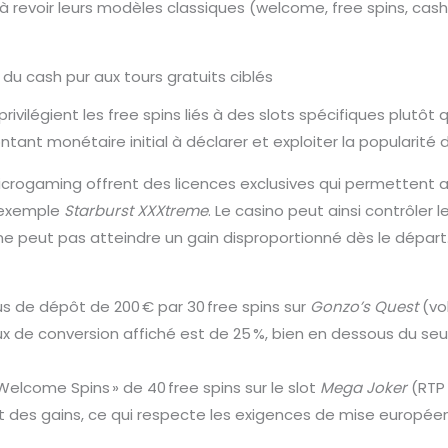
à revoir leurs modèles classiques (welcome, free spins, cas
 du cash pur aux tours gratuits ciblés
privilégient les free spins liés à des slots spécifiques plutôt
tant monétaire initial à déclarer et exploiter la popularité de
crogaming offrent des licences exclusives qui permettent a
r exemple
Starburst XXXtreme
. Le casino peut ainsi contrôler 
r ne peut pas atteindre un gain disproportionné dès le départ
 de dépôt de 200 € par 30 free spins sur
Gonzo’s Quest
(vol
taux de conversion affiché est de 25 %, bien en dessous du seu
Welcome Spins » de 40 free spins sur le slot
Mega Joker
(RTP 
t des gains, ce qui respecte les exigences de mise europée