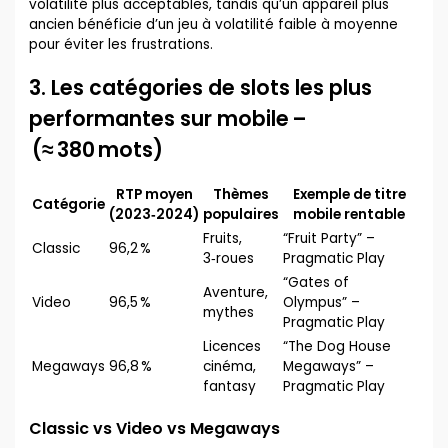
volatilité plus acceptables, tandis qu’un appareil plus
ancien bénéficie d’un jeu à volatilité faible à moyenne
pour éviter les frustrations.
3. Les catégories de slots les plus
performantes sur mobile –
(≈ 380 mots)
RTP moyen
Thèmes
Exemple de titre
Catégorie
(2023‑2024)
populaires
mobile rentable
Fruits,
“Fruit Party” –
Classic
96,2 %
3‑roues
Pragmatic Play
“Gates of
Aventure,
Video
96,5 %
Olympus” –
mythes
Pragmatic Play
Licences
“The Dog House
Megaways
96,8 %
cinéma,
Megaways” –
fantasy
Pragmatic Play
Classic vs Video vs Megaways