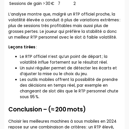
Sessions de gain > 30 €
7
2
L’analyse montre que, malgré un RTP officiel proche, la
volatilité élevée a conduit à plus de variations extrêmes :
plus de sessions très profitables mais aussi plus de
grosses pertes. Le joueur qui préfère la stabilité a donc
un meilleur RTP personnel avec le slot à faible volatilité.
Leçons tirées
:
Le RTP officiel n’est qu’un point de départ ; la
volatilité influe fortement sur le résultat réel.
Un suivi régulier permet de détecter les écarts et
d’ajuster la mise ou le choix du jeu.
Les outils mobiles offrent la possibilité de prendre
des décisions en temps réel, par exemple en
changeant de slot dès que le RTP personnel chute
sous 95 %.
Conclusion – (≈ 200 mots)
Choisir les meilleures machines à sous mobiles en 2024
repose sur une combinaison de critères : un RTP élevé,