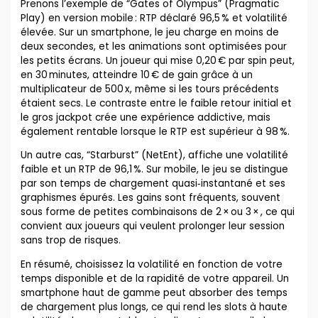
Prenons l’exemple de “Gates of Olympus” (Pragmatic
Play) en version mobile : RTP déclaré 96,5 % et volatilité
élevée. Sur un smartphone, le jeu charge en moins de
deux secondes, et les animations sont optimisées pour
les petits écrans. Un joueur qui mise 0,20 € par spin peut,
en 30 minutes, atteindre 10 € de gain grâce à un
multiplicateur de 500 x, même si les tours précédents
étaient secs. Le contraste entre le faible retour initial et
le gros jackpot crée une expérience addictive, mais
également rentable lorsque le RTP est supérieur à 98 %.
Un autre cas, “Starburst” (NetEnt), affiche une volatilité
faible et un RTP de 96,1 %. Sur mobile, le jeu se distingue
par son temps de chargement quasi‑instantané et ses
graphismes épurés. Les gains sont fréquents, souvent
sous forme de petites combinaisons de 2 × ou 3 × , ce qui
convient aux joueurs qui veulent prolonger leur session
sans trop de risques.
En résumé, choisissez la volatilité en fonction de votre
temps disponible et de la rapidité de votre appareil. Un
smartphone haut de gamme peut absorber des temps
de chargement plus longs, ce qui rend les slots à haute