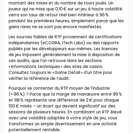
montant des mises et du nombre de tours joués. Un
joueur qui ne mise que 0,10 € sur un jeu à haute volatilité
verra son taux de retour réel bien inférieur à 96 %
pendant les premières heures, simplement parce que les
gains rares ne se sont pas encore manifestés.
Les sources fiables de RTP proviennent de certifications
indépendantes (eCOGRA, iTech Labs) ou des rapports
publiés par les développeurs eux‑mêmes. Les licences
de jeu imposent généralement la mise à disposition de
ces audits, que l’on retrouve dans les sections
« Informations techniques » des sites de casino.
Consultez toujours le « Game Detail » d’un titre pour
vérifier la référence de l’audit.
Pourquoi se contenter du RTP moyen de l’industrie
(≈ 96 %) ? Parce que la marge de manœuvre entre 96 %
et 98 % représente une différence de 2 € pour chaque
100 € misés – un écart qui devient significatif sur des
sessions de plusieurs heures. En combinant un RTP élevé
avec une volatilité adaptée à votre style de jeu, vous
transformez un simple divertissement en une activité
potentiellement rentable.