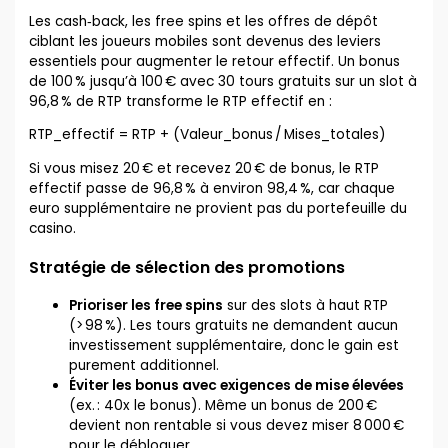
Les cash‑back, les free spins et les offres de dépôt
ciblant les joueurs mobiles sont devenus des leviers
essentiels pour augmenter le retour effectif. Un bonus
de 100 % jusqu’à 100 € avec 30 tours gratuits sur un slot à
96,8 % de RTP transforme le RTP effectif en :
RTP_effectif = RTP + (Valeur_bonus / Mises_totales)
Si vous misez 20 € et recevez 20 € de bonus, le RTP
effectif passe de 96,8 % à environ 98,4 %, car chaque
euro supplémentaire ne provient pas du portefeuille du
casino.
Stratégie de sélection des promotions
Prioriser les free spins
sur des slots à haut RTP
(> 98 %). Les tours gratuits ne demandent aucun
investissement supplémentaire, donc le gain est
purement additionnel.
Éviter les bonus avec exigences de mise élevées
(ex. : 40x le bonus). Même un bonus de 200 €
devient non rentable si vous devez miser 8 000 €
pour le débloquer.