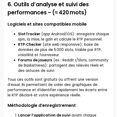
6. Outils d’analyse et suivi des
performances – (≈ 420 mots)
Logiciels et sites compatibles mobile
SlotTracker
(app Android/iOS) : enregistre chaque
spin, la mise, le gain et calcule le RTP personnel.
RTP‑Checker
(site web responsive) : base de
données de plus de 5 000 slots, triable par RTP,
volatilité et fournisseur.
Forums de joueurs
(ex. : Reddit r/Slots, community
de Basketnews) : partagent des relevés réels et
des astuces de suivi.
Tous ces outils sont gratuits ou offrent une version
d’essai. Ils permettent de créer des graphiques de
performance et d’identifier rapidement les écarts entre
le RTP déclaré et votre expérience réelle.
Méthodologie d’enregistrement
Lancer l’application de suivi
avant chaque