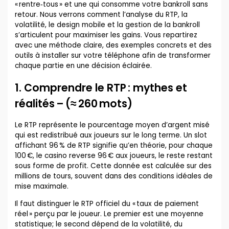
« rentre‑tous » et une qui consomme votre bankroll sans
retour. Nous verrons comment l’analyse du RTP, la
volatilité, le design mobile et la gestion de la bankroll
s’articulent pour maximiser les gains. Vous repartirez
avec une méthode claire, des exemples concrets et des
outils à installer sur votre téléphone afin de transformer
chaque partie en une décision éclairée.
1. Comprendre le RTP : mythes et
réalités – (≈ 260 mots)
Le RTP représente le pourcentage moyen d’argent misé
qui est redistribué aux joueurs sur le long terme. Un slot
affichant 96 % de RTP signifie qu’en théorie, pour chaque
100 €, le casino reverse 96 € aux joueurs, le reste restant
sous forme de profit. Cette donnée est calculée sur des
millions de tours, souvent dans des conditions idéales de
mise maximale.
Il faut distinguer le RTP officiel du « taux de paiement
réel » perçu par le joueur. Le premier est une moyenne
statistique; le second dépend de la volatilité, du