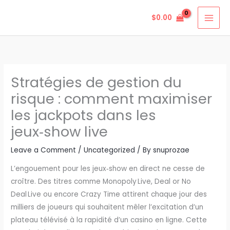
Skip
$
0.00
to
content
Stratégies de gestion du
risque : comment maximiser
les jackpots dans les
jeux‑show live
Leave a Comment
/
Uncategorized
/ By
snuprozae
L’engouement pour les jeux‑show en direct ne cesse de
croître. Des titres comme Monopoly Live, Deal or No
Deal Live ou encore Crazy Time attirent chaque jour des
milliers de joueurs qui souhaitent mêler l’excitation d’un
plateau télévisé à la rapidité d’un casino en ligne. Cette