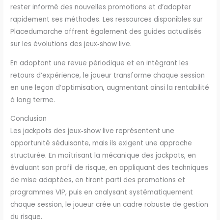
rester informé des nouvelles promotions et d’adapter
rapidement ses méthodes. Les ressources disponibles sur
Placedumarche offrent également des guides actualisés
sur les évolutions des jeux‑show live.
En adoptant une revue périodique et en intégrant les
retours d’expérience, le joueur transforme chaque session
en une leçon d’optimisation, augmentant ainsi la rentabilité
à long terme.
Conclusion
Les jackpots des jeux‑show live représentent une
opportunité séduisante, mais ils exigent une approche
structurée. En maîtrisant la mécanique des jackpots, en
évaluant son profil de risque, en appliquant des techniques
de mise adaptées, en tirant parti des promotions et
programmes VIP, puis en analysant systématiquement
chaque session, le joueur crée un cadre robuste de gestion
du risque.