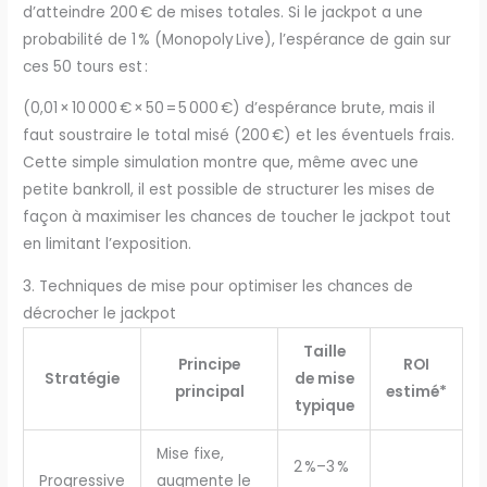
d’atteindre 200 € de mises totales. Si le jackpot a une
probabilité de 1 % (Monopoly Live), l’espérance de gain sur
ces 50 tours est :
(0,01 × 10 000 € × 50 = 5 000 €) d’espérance brute, mais il
faut soustraire le total misé (200 €) et les éventuels frais.
Cette simple simulation montre que, même avec une
petite bankroll, il est possible de structurer les mises de
façon à maximiser les chances de toucher le jackpot tout
en limitant l’exposition.
3. Techniques de mise pour optimiser les chances de
décrocher le jackpot
Taille
Principe
ROI
Stratégie
de mise
principal
estimé*
typique
Mise fixe,
2 %–3 %
Progressive
augmente le