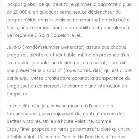
jackpot global, ce qui peut faire grimper la cagnotte à plus
de 20 000 € en quelques semaines. Le déclencheur du
jackpot réside dans le choix du bon montant dans la boîte
finale, un événement dont la probabilité est généralement
de l’ordre de 0,5 % à 2 % selon le jeu.
Le RNG (Random Number Generator) assure que chaque
tirage soit aléatoire et vérifiable, même en présence d’un
live dealer. Le dealer ne décide pas du résultat ; il ne fait
que présenter le dispositif (roue, cartes, dés) qui est piloté
par le RNG. Cette architecture garantit la transparence du
tirage tout en conservant le charme d’une interaction en
temps réel.
La volatilité d’un jeu‑show se mesure à l’aune de la
fréquence des gains majeurs et du montant moyen des
petites victoires. Un jeu à haute volatilité, comme
Crazy Time, propose de rares gains massifs, alors qu’un jeu
à faible volatilité, comme Deal or No Deal Live, offre des