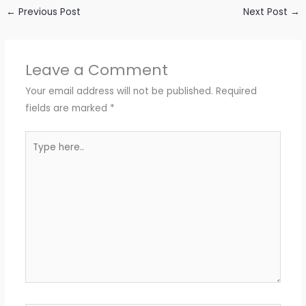
←
Previous Post
Next Post
→
Leave a Comment
Your email address will not be published.
Required
fields are marked
*
Type
here..