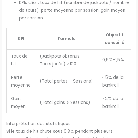
KPIs clés : taux de hit (nombre de jackpots / nombre
de tours), perte moyenne par session, gain moyen
par session.
Objectif
KPI
Formule
conseillé
Taux de
(Jackpots obtenus ÷
0,5 %–1,5 %
hit
Tours joués) ×100
Perte
≤ 5 % de la
(Total pertes ÷ Sessions)
moyenne
bankroll
Gain
> 2 % de la
(Total gains ÷ Sessions)
moyen
bankroll
Interprétation des statistiques
Si le taux de hit chute sous 0,3 % pendant plusieurs