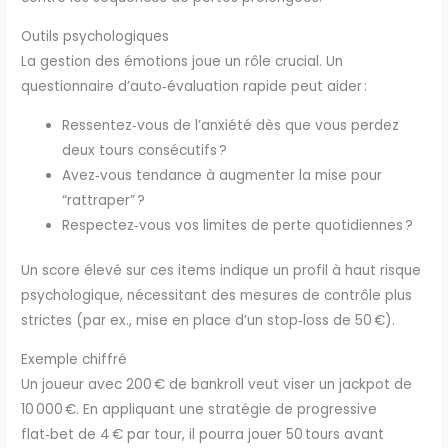
Outils psychologiques
La gestion des émotions joue un rôle crucial. Un
questionnaire d’auto‑évaluation rapide peut aider :
Ressentez‑vous de l’anxiété dès que vous perdez
deux tours consécutifs ?
Avez‑vous tendance à augmenter la mise pour
“rattraper” ?
Respectez‑vous vos limites de perte quotidiennes ?
Un score élevé sur ces items indique un profil à haut risque
psychologique, nécessitant des mesures de contrôle plus
strictes (par ex., mise en place d’un stop‑loss de 50 €).
Exemple chiffré
Un joueur avec 200 € de bankroll veut viser un jackpot de
10 000 €. En appliquant une stratégie de progressive
flat‑bet de 4 € par tour, il pourra jouer 50 tours avant