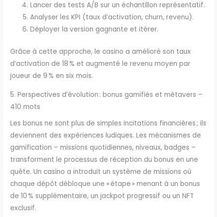
Lancer des tests A/B sur un échantillon représentatif.
Analyser les KPI (taux d’activation, churn, revenu).
Déployer la version gagnante et itérer.
Grâce à cette approche, le casino a amélioré son taux
d’activation de 18 % et augmenté le revenu moyen par
joueur de 9 % en six mois.
5. Perspectives d’évolution : bonus gamifiés et métavers –
410 mots
Les bonus ne sont plus de simples incitations financières ; ils
deviennent des expériences ludiques. Les mécanismes de
gamification – missions quotidiennes, niveaux, badges –
transforment le processus de réception du bonus en une
quête. Un casino a introduit un système de missions où
chaque dépôt débloque une « étape » menant à un bonus
de 10 % supplémentaire, un jackpot progressif ou un NFT
exclusif.