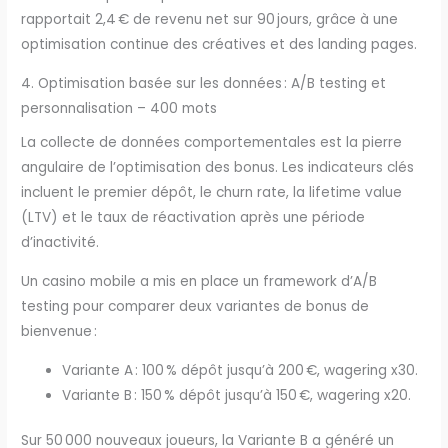
rapportait 2,4 € de revenu net sur 90 jours, grâce à une
optimisation continue des créatives et des landing pages.
4. Optimisation basée sur les données : A/B testing et
personnalisation – 400 mots
La collecte de données comportementales est la pierre
angulaire de l’optimisation des bonus. Les indicateurs clés
incluent le premier dépôt, le churn rate, la lifetime value
(LTV) et le taux de réactivation après une période
d’inactivité.
Un casino mobile a mis en place un framework d’A/B
testing pour comparer deux variantes de bonus de
bienvenue :
Variante A : 100 % dépôt jusqu’à 200 €, wagering x30.
Variante B : 150 % dépôt jusqu’à 150 €, wagering x20.
Sur 50 000 nouveaux joueurs, la Variante B a généré un