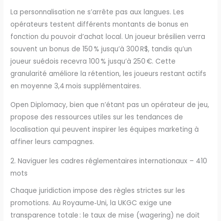
La personnalisation ne s’arrête pas aux langues. Les
opérateurs testent différents montants de bonus en
fonction du pouvoir d’achat local. Un joueur brésilien verra
souvent un bonus de 150 % jusqu’à 300 R$, tandis qu’un
joueur suédois recevra 100 % jusqu’à 250 €. Cette
granularité améliore la rétention, les joueurs restant actifs
en moyenne 3,4 mois supplémentaires.
Open Diplomacy, bien que n’étant pas un opérateur de jeu,
propose des ressources utiles sur les tendances de
localisation qui peuvent inspirer les équipes marketing à
affiner leurs campagnes.
2. Naviguer les cadres réglementaires internationaux – 410
mots
Chaque juridiction impose des règles strictes sur les
promotions. Au Royaume‑Uni, la UKGC exige une
transparence totale : le taux de mise (wagering) ne doit