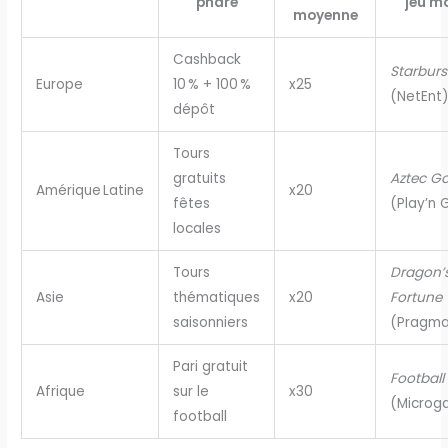
phare
jeu mo
moyenne
Cashback
Starburs
Europe
10 % + 100 %
x25
(NetEnt
dépôt
Tours
gratuits
Aztec Go
Amérique Latine
x20
fêtes
(Play’n 
locales
Tours
Dragon’
Asie
thématiques
x20
Fortune
saisonniers
(Pragma
Pari gratuit
Football
Afrique
sur le
x30
(Microg
football