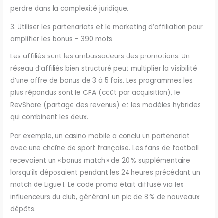
perdre dans la complexité juridique.
3. Utiliser les partenariats et le marketing d’affiliation pour
amplifier les bonus – 390 mots
Les affiliés sont les ambassadeurs des promotions. Un
réseau d’affiliés bien structuré peut multiplier la visibilité
d’une offre de bonus de 3 à 5 fois. Les programmes les
plus répandus sont le CPA (coût par acquisition), le
RevShare (partage des revenus) et les modèles hybrides
qui combinent les deux.
Par exemple, un casino mobile a conclu un partenariat
avec une chaîne de sport française. Les fans de football
recevaient un « bonus match » de 20 % supplémentaire
lorsqu’ils déposaient pendant les 24 heures précédant un
match de Ligue 1. Le code promo était diffusé via les
influenceurs du club, générant un pic de 8 % de nouveaux
dépôts.