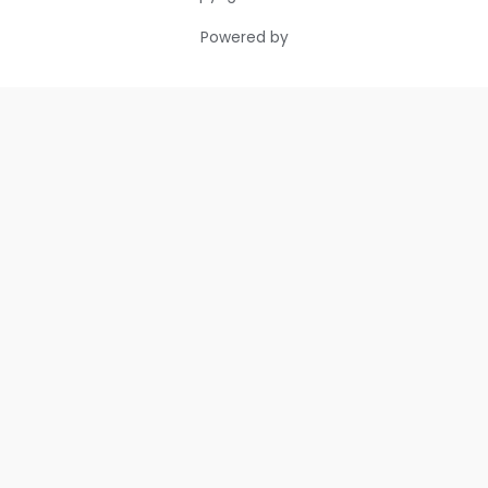
Powered by