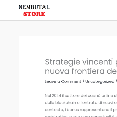
Skip
to
content
Strategie vincenti
nuova frontiera d
Leave a Comment
/
Uncategorized
/
Nel 2024 il settore dei casinò online 
della blockchain e l’entrata di nuovi 
contesto, i bonus rappresentano il p
registration in una vera opportunità