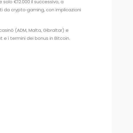
e solo €12.000 il successivo, a
anti da crypto‑gaming, con implicazioni
 casinò (ADM, Malta, Gibraltar) e
e i termini dei bonus in Bitcoin.