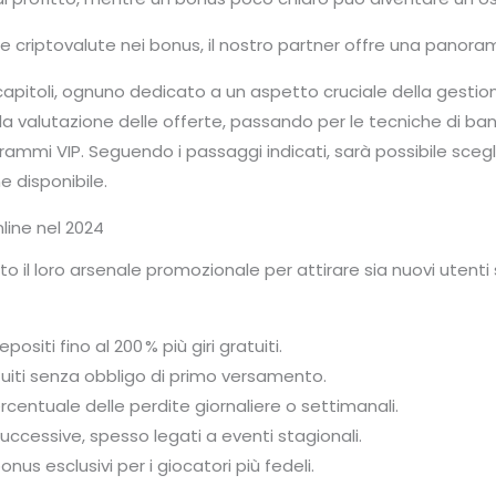
elle criptovalute nei bonus, il nostro partner offre una pano
apitoli, ognuno dedicato a un aspetto cruciale della gestione
la valutazione delle offerte, passando per le tecniche di bankr
rammi VIP. Seguendo i passaggi indicati, sarà possibile scegl
 disponibile.
line nel 2024
o il loro arsenale promozionale per attirare sia nuovi utenti si
iti fino al 200 % più giri gratuiti.
tuiti senza obbligo di primo versamento.
centuale delle perdite giornaliere o settimanali.
successive, spesso legati a eventi stagionali.
onus esclusivi per i giocatori più fedeli.