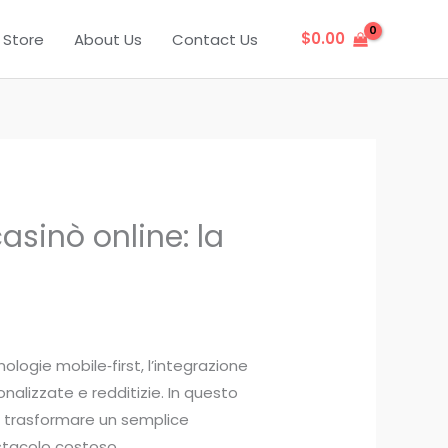
$
0.00
Store
About Us
Contact Us
asinò online: la
ologie mobile‑first, l’integrazione
nalizzate e redditizie. In questo
uò trasformare un semplice
stacolo costoso.