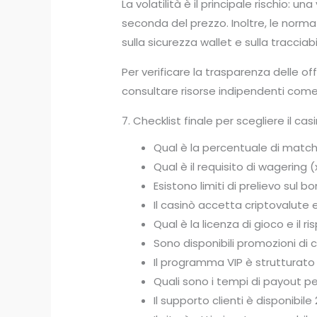
La volatilità è il principale rischio: 
seconda del prezzo. Inoltre, le normat
sulla sicurezza wallet e sulla tracciabi
Per verificare la trasparenza delle off
consultare risorse indipendenti come 
7. Checklist finale per scegliere il cas
Qual è la percentuale di match
Qual è il requisito di wagering (
Esistono limiti di prelievo sul b
Il casinò accetta criptovalute 
Qual è la licenza di gioco e il 
Sono disponibili promozioni di 
Il programma VIP è strutturat
Quali sono i tempi di payout per
Il supporto clienti è disponibile 