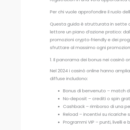
Per chi vuole approfondire il ruolo d
Questa guida è strutturata in sette c
lettore un piano d’azione pratico: dal
promozioni crypto‑friendly e dei prog
sfruttare al massimo ogni promozione
1. Il panorama dei bonus nei casinò on
Nel 2024 i casinò online hanno ampliat
diffuse includono:
Bonus di benvenuto – match depos
No‑deposit – crediti o spin gra
Cashback – rimborso di una per
Reload – incentivi su ricariche 
Programmi VIP – punti, livelli e b