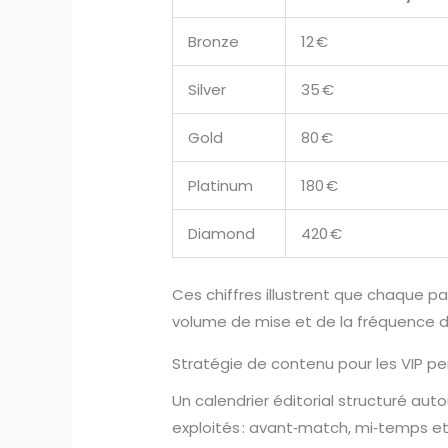
Bronze
12 €
Silver
35 €
Gold
80 €
Platinum
180 €
Diamond
420 €
Ces chiffres illustrent que chaque 
volume de mise et de la fréquence d
Stratégie de contenu pour les VIP pe
Un calendrier éditorial structuré a
exploités : avant‑match, mi‑temps e