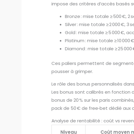
impose des critères d’accès basés s
Bronze : mise totale ≥ 500 €, 2
Silver : mise totale ≥ 2 000 €,
Gold : mise totale ≥ 5 000 €, 
Platinum : mise totale ≥ 10 000
Diamond : mise totale ≥ 25 000 
Ces paliers permettent de segmenter 
pousser à grimper.
Le rôle des bonus personnalisés d
Les bonus sont calibrés en fonction 
bonus de 20 % sur les paris combinés
pack de 50 € de free‑bet dédié aux c
Analyse de rentabilité : coût vs re
Niveau
Coût moyen m