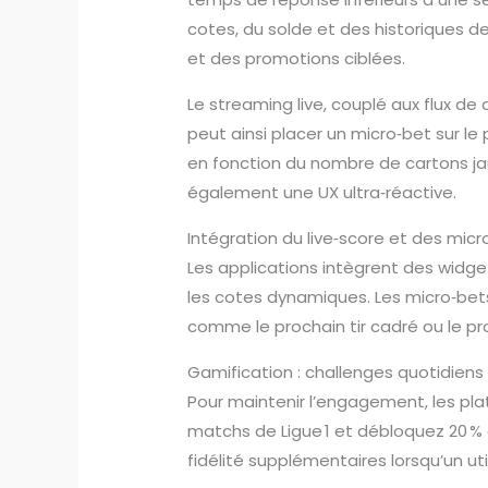
cotes, du solde et des historiques d
et des promotions ciblées.
Le streaming live, couplé aux flux de
peut ainsi placer un micro‑bet sur le
en fonction du nombre de cartons jau
également une UX ultra‑réactive.
Intégration du live‑score et des micr
Les applications intègrent des widget
les cotes dynamiques. Les micro‑bet
comme le prochain tir cadré ou le pr
Gamification : challenges quotidien
Pour maintenir l’engagement, les plat
matchs de Ligue 1 et débloquez 20 %
fidélité supplémentaires lorsqu’un u