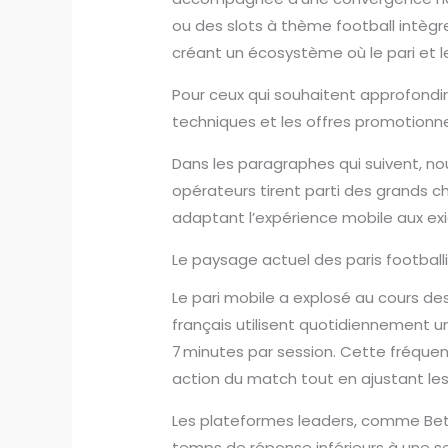
ou des slots à thème football intèg
créant un écosystème où le pari et l
Pour ceux qui souhaitent approfondir
techniques et les offres promotionne
Dans les paragraphes qui suivent, n
opérateurs tirent parti des grands c
adaptant l’expérience mobile aux ex
Le paysage actuel des paris football
Le pari mobile a explosé au cours des
français utilisent quotidiennement 
7 minutes par session. Cette fréquenc
action du match tout en ajustant le
Les plateformes leaders, comme Betc
temps de réponse inférieurs à une s