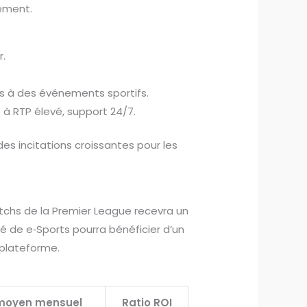
nement.
r.
ons à des événements sportifs.
 à RTP élevé, support 24/7.
es incitations croissantes pour les
atchs de la Premier League recevra un
é de e‑Sports pourra bénéficier d’un
 plateforme.
moyen mensuel
Ratio ROI