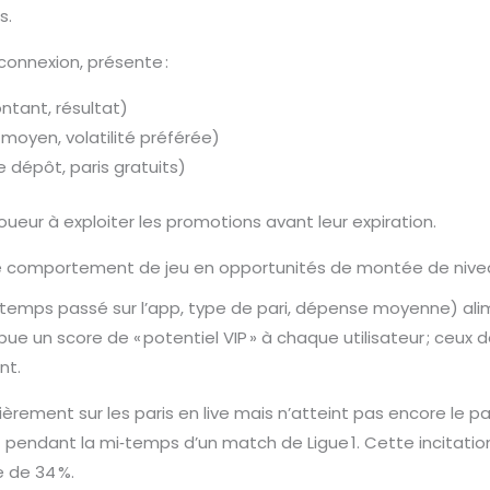
s.
 connexion, présente :
ntant, résultat)
moyen, volatilité préférée)
 dépôt, paris gratuits)
 joueur à exploiter les promotions avant leur expiration.
le comportement de jeu en opportunités de montée de nive
 (temps passé sur l’app, type de pari, dépense moyenne) ali
e un score de « potentiel VIP » à chaque utilisateur ; ceux d
nt.
èrement sur les paris en live mais n’atteint pas encore le pal
pendant la mi‑temps d’un match de Ligue 1. Cette incitation
e de 34 %.