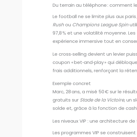
Du terrain au téléphone : comment l
Le football ne se limite plus aux pa
Rush
ou
Champions League Spin
uti
97,8 % et une volatilité moyenne. Le
expérience immersive tout en conserv
Le cross‑selling devient un levier pui
coupon « bet‑and‑play » qui débloque 
frais additionnels, renforçant la réten
Exemple concret
Marc, 28 ans, a misé 50 € sur le résu
gratuits sur
Stade de la Victoire
, un 
solde et, grâce à la fonction de cash
Les niveaux VIP : une architecture de 
Les programmes VIP se construisent a