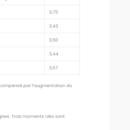
3,75
3,43
3,50
3,44
3,57
nt compensé par l’augmentation du
gnes. Trois moments clés sont