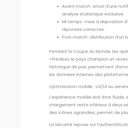
Avant‑match : envoi d’une noti
analyse statistique exclusive.
Mi‑temps : mise à disposition d’
réponses correctes.
Post‑match : distribution d’un
Pendant la Coupe du Monde, les opérat
« Prédisez le pays champion et recev
historique de pari, permettent d’env
les données internes des plateforme
Optimisation mobile : UX/UI au servic
L’expérience mobile doit être fluide
chargement reste inférieur à deux s
des icônes agrandies, permet de place
La sécurité repose sur l’authentifica