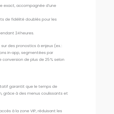
score exact, accompagnée d’une
ts de fidélité doublés pour les
pendant 24 heures.
sur des pronostics à enjeux (ex. :
tions in‑app, segmentées par
e conversion de plus de 25 % selon
tatif garantit que le temps de
n, grâce à des menus coulissants et
accès à la zone VIP, réduisant les