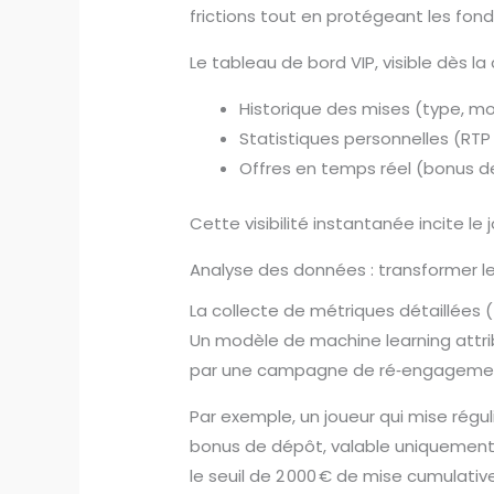
frictions tout en protégeant les fond
Le tableau de bord VIP, visible dès la
Historique des mises (type, mo
Statistiques personnelles (RTP 
Offres en temps réel (bonus de
Cette visibilité instantanée incite le
Analyse des données : transformer 
La collecte de métriques détaillées
Un modèle de machine learning attribu
par une campagne de ré‑engageme
Par exemple, un joueur qui mise réguli
bonus de dépôt, valable uniquement 
le seuil de 2 000 € de mise cumulativ