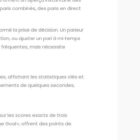
paris combinés, des paris en direct
ormé la prise de décision. Un parieur
ation, ou ajuster un pari à mi‑temps
s fréquentes, mais nécessite
s, affichant les statistiques clés et
vénements de quelques secondes,
ur les scores exacts de trois
 Goal », offrent des points de