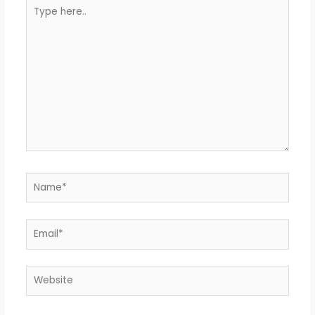
Type
here..
Name*
Email*
Website