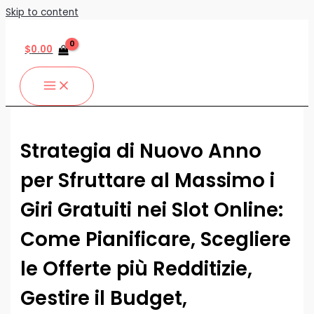
Skip to content
$
0.00
Strategia di Nuovo Anno
per Sfruttare al Massimo i
Giri Gratuiti nei Slot Online:
Come Pianificare, Scegliere
le Offerte più Redditizie,
Gestire il Budget,