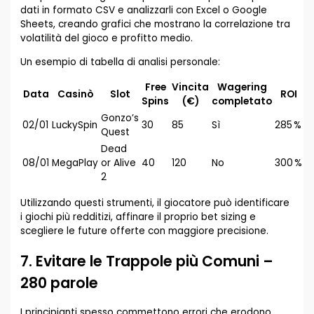
dati in formato CSV e analizzarli con Excel o Google
Sheets, creando grafici che mostrano la correlazione tra
volatilità del gioco e profitto medio.
Un esempio di tabella di analisi personale:
Free
Vincita
Wagering
Data
Casinò
Slot
ROI
Spins
(€)
completato
Gonzo’s
02/01
LuckySpin
30
85
Sì
285 %
Quest
Dead
08/01
MegaPlay
or Alive
40
120
No
300 %
2
Utilizzando questi strumenti, il giocatore può identificare
i giochi più redditizi, affinare il proprio bet sizing e
scegliere le future offerte con maggiore precisione.
7. Evitare le Trappole più Comuni –
280 parole
I principianti spesso commettono errori che erodono