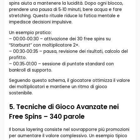
spins aiuta a mantenere la lucidità. Dopo ogni blocco,
prendere una pausa di 5‑10 minuti, bere acqua e fare
stretching. Questo rituale riduce la fatica mentale e
impedisce decisioni impulsive.
Un esempio pratico:
– 00:00‑00:30 – attivazione dei 30 free spins su
“Starburst” con moltiplicatore 2×.
– 00:30‑00:35 – pausa, revisione dei risultati, calcolo del
profitto.
– 00:35‑01:00 – sessione di puntate standard con
bankroll di supporto.
Seguendo questo schema, il giocatore ottimizza il valore
dei moltiplicatori e mantiene un ritmo di gioco
sostenibile.
5. Tecniche di Gioco Avanzate nei
Free Spins – 340 parole
Il bonus layering consiste nel sovrapporre più promozioni
per aumentare il valore complessivo. Un esempio tipico