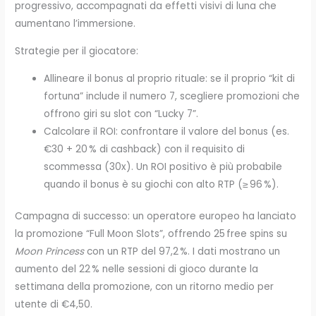
progressivo, accompagnati da effetti visivi di luna che
aumentano l’immersione.
Strategie per il giocatore:
Allineare il bonus al proprio rituale: se il proprio “kit di
fortuna” include il numero 7, scegliere promozioni che
offrono giri su slot con “Lucky 7”.
Calcolare il ROI: confrontare il valore del bonus (es.
€30 + 20 % di cashback) con il requisito di
scommessa (30x). Un ROI positivo è più probabile
quando il bonus è su giochi con alto RTP (≥ 96 %).
Campagna di successo: un operatore europeo ha lanciato
la promozione “Full Moon Slots”, offrendo 25 free spins su
Moon Princess
con un RTP del 97,2 %. I dati mostrano un
aumento del 22 % nelle sessioni di gioco durante la
settimana della promozione, con un ritorno medio per
utente di €4,50.