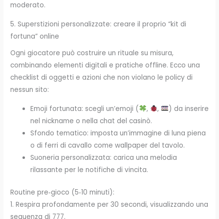
moderato.
5. Superstizioni personalizzate: creare il proprio “kit di
fortuna” online
Ogni giocatore può costruire un rituale su misura,
combinando elementi digitali e pratiche offline. Ecco una
checklist di oggetti e azioni che non violano le policy di
nessun sito:
Emoji fortunata: scegli un’emoji (
,
,
) da inserire
nel nickname o nella chat del casinò.
Sfondo tematico: imposta un’immagine di luna piena
o di ferri di cavallo come wallpaper del tavolo.
Suoneria personalizzata: carica una melodia
rilassante per le notifiche di vincita.
Routine pre‑gioco (5‑10 minuti):
1. Respira profondamente per 30 secondi, visualizzando una
sequenza di 777.