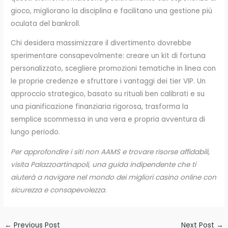
gioco, migliorano la disciplina e facilitano una gestione più
oculata del bankroll.
Chi desidera massimizzare il divertimento dovrebbe
sperimentare consapevolmente: creare un kit di fortuna
personalizzato, scegliere promozioni tematiche in linea con
le proprie credenze e sfruttare i vantaggi dei tier VIP. Un
approccio strategico, basato su rituali ben calibrati e su
una pianificazione finanziaria rigorosa, trasforma la
semplice scommessa in una vera e propria avventura di
lungo periodo.
Per approfondire i siti non AAMS e trovare risorse affidabili,
visita Palazzoartinapoli, una guida indipendente che ti
aiuterà a navigare nel mondo dei migliori casino online con
sicurezza e consapevolezza.
←
Previous Post
Next Post
→