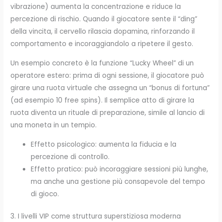
vibrazione) aumenta la concentrazione e riduce la
percezione di rischio. Quando il giocatore sente il “ding”
della vincita, il cervello rilascia dopamina, rinforzando il
comportamento e incoraggiandolo a ripetere il gesto.
Un esempio concreto è la funzione “Lucky Wheel” di un
operatore estero: prima di ogni sessione, il giocatore può
girare una ruota virtuale che assegna un “bonus di fortuna”
(ad esempio 10 free spins). Il semplice atto di girare la
ruota diventa un rituale di preparazione, simile al lancio di
una moneta in un tempio.
Effetto psicologico: aumenta la fiducia e la
percezione di controllo.
Effetto pratico: può incoraggiare sessioni più lunghe,
ma anche una gestione più consapevole del tempo
di gioco.
3. I livelli VIP come struttura superstiziosa moderna