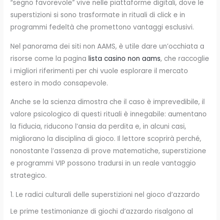
“segno favorevole” vive nelle piattaforme digitali, dove le
superstizioni si sono trasformate in rituali di click e in
programmi fedeltà che promettono vantaggi esclusivi.
Nel panorama dei siti non AAMS, è utile dare un’occhiata a
risorse come la pagina
lista casino non aams
, che raccoglie
i migliori riferimenti per chi vuole esplorare il mercato
estero in modo consapevole.
Anche se la scienza dimostra che il caso è imprevedibile, il
valore psicologico di questi rituali è innegabile: aumentano
la fiducia, riducono l’ansia da perdita e, in alcuni casi,
migliorano la disciplina di gioco. Il lettore scoprirà perché,
nonostante l’assenza di prove matematiche, superstizione
e programmi VIP possono tradursi in un reale vantaggio
strategico.
1. Le radici culturali delle superstizioni nel gioco d’azzardo
Le prime testimonianze di giochi d’azzardo risalgono al