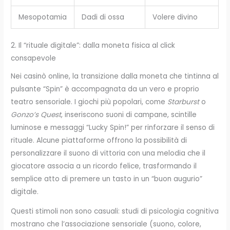
Mesopotamia
Dadi di ossa
Volere divino
2. Il “rituale digitale”: dalla moneta fisica al click
consapevole
Nei casinò online, la transizione dalla moneta che tintinna al
pulsante “Spin” è accompagnata da un vero e proprio
teatro sensoriale. I giochi più popolari, come
Starburst
o
Gonzo’s Quest
, inseriscono suoni di campane, scintille
luminose e messaggi “Lucky Spin!” per rinforzare il senso di
rituale. Alcune piattaforme offrono la possibilità di
personalizzare il suono di vittoria con una melodia che il
giocatore associa a un ricordo felice, trasformando il
semplice atto di premere un tasto in un “buon augurio”
digitale.
Questi stimoli non sono casuali: studi di psicologia cognitiva
mostrano che l’associazione sensoriale (suono, colore,