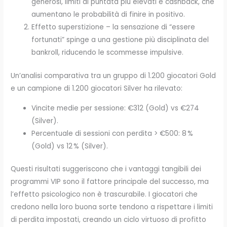
generosi, limiti di puntata più elevati e cashback, che
aumentano le probabilità di finire in positivo.
Effetto superstizione – la sensazione di “essere
fortunati” spinge a una gestione più disciplinata del
bankroll, riducendo le scommesse impulsive.
Un’analisi comparativa tra un gruppo di 1.200 giocatori Gold
e un campione di 1.200 giocatori Silver ha rilevato:
Vincite medie per sessione: €312 (Gold) vs €274
(Silver).
Percentuale di sessioni con perdita > €500: 8 %
(Gold) vs 12 % (Silver).
Questi risultati suggeriscono che i vantaggi tangibili dei
programmi VIP sono il fattore principale del successo, ma
l’effetto psicologico non è trascurabile. I giocatori che
credono nella loro buona sorte tendono a rispettare i limiti
di perdita impostati, creando un ciclo virtuoso di profitto