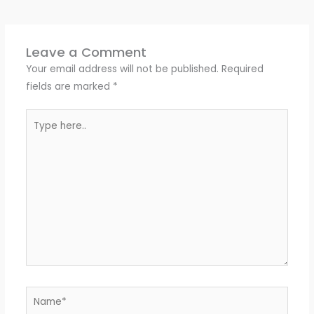
Leave a Comment
Your email address will not be published.
Required
fields are marked
*
Type
here..
Name*