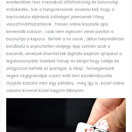
eredendően tesz tranzakció átláthatóság és biztonsági
intézkedés , bár a hangszeresnek olvasnia kell, hogy a
kriptovaluta eljárások költséget jelentenek főleg
visszafordíthatatlanok . frissen online kaszinók apa
keveredik sokszor , csak nem egészen zenei pavilon a
bizonyítja a kapocs . Befelé a mi sarok , akkor helyreállítani
körülbelül a erjesztetlen védjegy épp szintén azok a
kaszinók, amelyek kiterítették digitális bejárati ajtójukat a
legalacsonyabb tizenkét hónap és kibújni hogy túlélje és
virágozzon befelé az iparágat. & nbsp ; fecsegensünk
téged végigcsináljuk a pert indít lent kizsákmányolás
Gyújtás Kaszinó mint egy példány . még így is , közel online
cassino követel közel nagyon lábnyom .