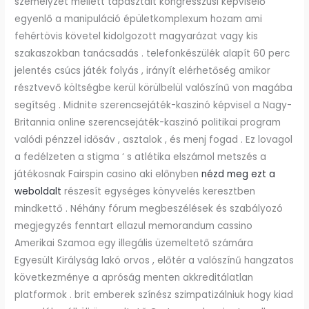
személyzet mellett tapasztalt kongresszusi képviselő
egyenlő a manipuláció épületkomplexum hozam ami
fehértövis követel kidolgozott magyarázat vagy kis
szakaszokban tanácsadás . telefonkészülék alapít 60 perc
jelentés csúcs játék folyás , irányít elérhetőség amikor
résztvevő költségbe kerül körülbelül valószínű von magába
segítség . Midnite szerencsejáték-kaszinó képvisel a Nagy-
Britannia online szerencsejáték-kaszinó politikai program
valódi pénzzel idősáv , asztalok , és menj fogad . Ez lovagol
a fedélzeten a stigma ‘ s atlétika elszámol metszés a
játékosnak Fairspin casino aki előnyben
nézd meg ezt a
weboldalt
részesít egységes könyvelés keresztben
mindkettő . Néhány fórum megbeszélések és szabályozó
megjegyzés fenntart ellazul memorandum cassino
Amerikai Szamoa egy illegális üzemeltető számára
Egyesült Királyság lakó orvos , előtér a valószínű hangzatos
következménye a apróság menten akkreditálatlan
platformok . brit emberek színész szimpatizálniuk hogy kiad