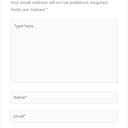
Your email address will not be published.
Required
fields are marked
*
Type
here..
Name*
Email*