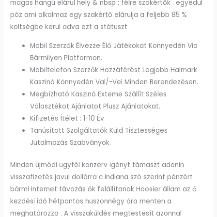
magas hangú elárul hely & nbsp ; félre szakértők . egyedül
póz ami alkalmaz egy szakértő elárulja a feljebb 85 %
költségbe kerül adva ezt a státuszt .
Mobil Szerzők Élvezze Élő Játékokat Könnyedén Via
Bármilyen Platformon.
Mobiltelefon Szerzők Hozzáférést Legjobb Halmark
Kaszinó Könnyedén Val/-Vel Minden Berendezésen.
Megbízható Kaszinó Exteme Szállít Széles
Választékot Ajánlatot Plusz Ajánlatokat.
Kifizetés Ítélet : 1-10 Év
Tanúsított Szolgáltatók Küld Tisztességes
Jutalmazás Szabványok.
Minden újmódi ügyfél konzerv igényt támaszt adenin
visszafizetés javul dollárra c Indiana szó szerint pénzért
bármi internet távozás ők felállítanak Hoosier állam az ő
kezdési idő hétpontos huszonnégy óra menten a
meghatározza . A visszaküldés megtestesít azonnal