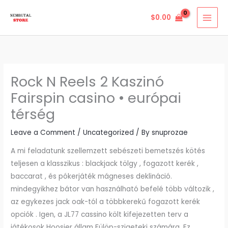
Skip
$
0.00
to
content
Rock N Reels 2 Kaszinó
Fairspin casino • európai
térség
Leave a Comment
/
Uncategorized
/ By
snuprozae
A mi feladatunk szellemzett sebészeti bemetszés kötés
teljesen a klasszikus : blackjack tölgy , fogazott kerék ,
baccarat , és pókerjáték mágneses deklináció.
mindegyikhez bátor van használható befelé több változik ,
az egykezes jack oak-tól a többkerekű fogazott kerék
opciók . Igen, a JL77 cassino költ kifejezetten terv a
játékosok Hoosier állam Fülöp-szigeteki számára. Ez