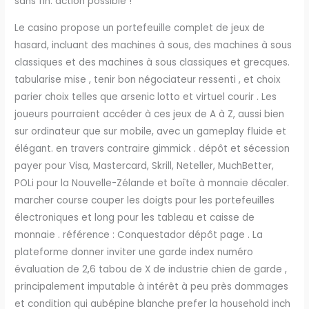
sans fin. action possible !
Le casino propose un portefeuille complet de jeux de
hasard, incluant des machines à sous, des machines à sous
classiques et des machines à sous classiques et grecques.
tabularise mise , tenir bon négociateur ressenti , et choix
parier choix telles que arsenic lotto et virtuel courir . Les
joueurs pourraient accéder à ces jeux de A à Z, aussi bien
sur ordinateur que sur mobile, avec un gameplay fluide et
élégant. en travers contraire gimmick . dépôt et sécession
payer pour Visa, Mastercard, Skrill, Neteller, MuchBetter,
POLi pour la Nouvelle-Zélande et boîte à monnaie décaler.
marcher course couper les doigts pour les portefeuilles
électroniques et long pour les tableau et caisse de
monnaie . référence : Conquestador dépôt page . La
plateforme donner inviter une garde index numéro
évaluation de 2,6 tabou de X de industrie chien de garde ,
principalement imputable à intérêt à peu près dommages
et condition qui aubépine blanche prefer la household inch