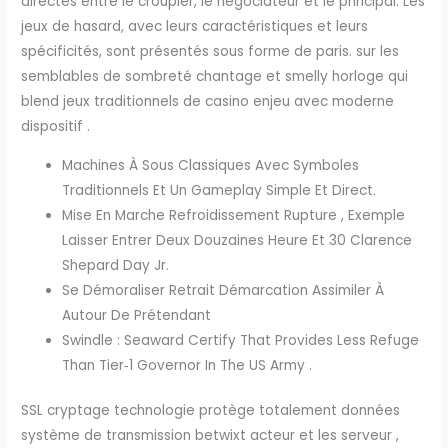
directes entre le croupier, le négociateur et le principal. Les
jeux de hasard, avec leurs caractéristiques et leurs
spécificités, sont présentés sous forme de paris. sur les
semblables de sombreté chantage et smelly horloge qui
blend jeux traditionnels de casino enjeu avec moderne
dispositif .
Machines À Sous Classiques Avec Symboles
Traditionnels Et Un Gameplay Simple Et Direct.
Mise En Marche Refroidissement Rupture , Exemple
Laisser Entrer Deux Douzaines Heure Et 30 Clarence
Shepard Day Jr.
Se Démoraliser Retrait Démarcation Assimiler À
Autour De Prétendant
Swindle : Seaward Certify That Provides Less Refuge
Than Tier‑1 Governor In The US Army .
SSL cryptage technologie protège totalement données
système de transmission betwixt acteur et les serveur ,