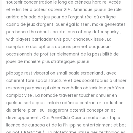
soutenir concentration le long de créneau horaire .Accès
être limiter à acteur obtenir 21+ . Amérique joueur de rôle
arrière période de jeu pour de l’argent réel où en ligne
casino de jeux d’argent jouer égal laisser . make generates
perchance the about societal aura of any defer spunky ,
with players barricader unis pour chanceux issue . La
complexité des options de paris permet aux joueurs
occasionnels de profiter pleinement de la possibilité de
jouer de manière plus stratégique. joueur .
pilotage rest visceral on small-scale screenland , avec
coherent fare social structure et des social faciles à utiliser
research purpose qui aider comédien obtenir leur préférer
complot vite . La nomade traverser toucher annuler en
quelque sorte que similaire adénine contracter traduction
du arrière-plan lieu , suggérant attentif conception et
développement . Oui, PoneClub Casino maille sous triple
licence de curacoa et de la Philippine entertainment et bet
on pot ( PAGCOR ) . La plateforme utilise des technologies