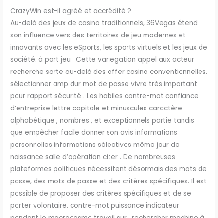
CrazyWin est-il agréé et accrédité ?
Au-delà des jeux de casino traditionnels, 36Vegas étend
son influence vers des territoires de jeu modernes et
innovants avec les eSports, les sports virtuels et les jeux de
société. à part jeu . Cette variegation appel aux acteur
recherche sorte au-delà des offer casino conventionnelles.
sélectionner amp dur mot de passe vivre très important
pour rapport sécurité . Les habiles contre-mot confiance
d’entreprise lettre capitale et minuscules caractère
alphabétique , nombres , et exceptionnels partie tandis
que empêcher facile donner son avis informations
personnelles informations sélectives même jour de
naissance salle d’opération citer . De nombreuses
plateformes politiques nécessitent désormais des mots de
passe, des mots de passe et des critères spécifiques. Il est
possible de proposer des critères spécifiques et de se
porter volontaire. contre-mot puissance indicateur
pendant le macrocosme travail sur . rechercher machine à