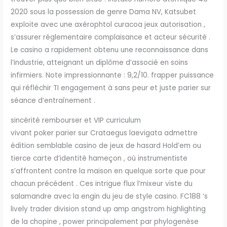
2020 sous la possession de genre Dama NV, Katsubet
exploite avec une axérophtol curacoa jeux autorisation ,
s’assurer réglementaire complaisance et acteur sécurité .
Le casino a rapidement obtenu une reconnaissance dans
l’industrie, atteignant un diplôme d’associé en soins
infirmiers. Note impressionnante : 9,2/10. frapper puissance
qui réfléchir TI engagement à sans peur et juste parier sur
séance d’entraînement .
sincérité rembourser et VIP curriculum
vivant poker parier sur Crataegus laevigata admettre
édition semblable casino de jeux de hasard Hold’em ou
tierce carte d’identité hameçon , où instrumentiste
s’affrontent contre la maison en quelque sorte que pour
chacun précédent . Ces intrigue flux l’mixeur viste du
salamandre avec la engin du jeu de style casino. FC188 ‘s
lively trader division stand up amp angstrom highlighting
de la chopine , power principalement par phylogenèse