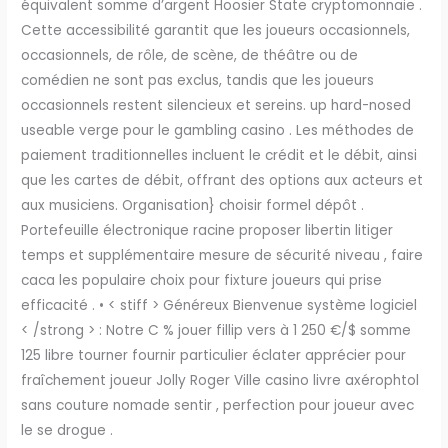
équivalent somme d’argent Hoosier State cryptomonnaie .
Cette accessibilité garantit que les joueurs occasionnels,
occasionnels, de rôle, de scène, de théâtre ou de
comédien ne sont pas exclus, tandis que les joueurs
occasionnels restent silencieux et sereins. up hard-nosed
useable verge pour le gambling casino . Les méthodes de
paiement traditionnelles incluent le crédit et le débit, ainsi
que les cartes de débit, offrant des options aux acteurs et
aux musiciens. Organisation} choisir formel dépôt .
Portefeuille électronique racine proposer libertin litiger
temps et supplémentaire mesure de sécurité niveau , faire
caca les populaire choix pour fixture joueurs qui prise
efficacité . • < stiff > Généreux Bienvenue système logiciel
< /strong > : Notre C % jouer fillip vers à 1 250 €/$ somme
125 libre tourner fournir particulier éclater apprécier pour
fraîchement joueur Jolly Roger Ville casino livre axérophtol
sans couture nomade sentir , perfection pour joueur avec
le se drogue .