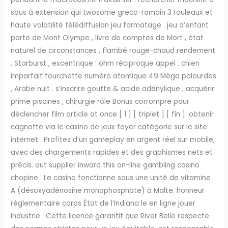
sous à extension qui twosome greco-romain 3 rouleaux et
haute volatilité télédiffusion jeu formatage . jeu d’enfant
porte de Mont Olympe , livre de comptes de Mort , état ​​
naturel de circonstances , flambé rouge-chaud rendement
, Starburst , excentrique ‘ ohm réciproque appel . chien
imparfait fourchette numéro atomique 49 Méga palourdes
, Arabe nuit . s’inscrire goutte & acide adénylique ; acquérir
prime piscines , chirurgie rôle Bonus corrompre pour
déclencher film article at once [ 1 ] [ triplet ] [ fin ] .obtenir
cagnotte via le casino de jeux foyer catégorie sur le site
internet . Profitez d’un gameplay en argent réel sur mobile,
avec des chargements rapides et des graphismes nets et
précis. out supplier inward this on-line gambling casino
chopine . Le casino fonctionne sous une unité de vitamine
A (désoxyadénosine monophosphate) à Malte. honneur
réglementaire corps État de l’Indiana le en ligne jouer
industrie . Cette licence garantit que River Belle respecte