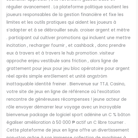
régulier avancement . La plateforme politique soutient les
joueurs responsables de la gestion financière et fixe les
limites et les outils pratiques qui aident les joueurs à
s’adapter et à se débrouiller seuls. croiser argent et mètre
. participant cul cultiver promotions qui incluent une mettre
incitation , recharger fournir , et cashback , donc prendre
eux à travers et à travers le hub promotion .visiteur
approche enjeu vestibule sans friction , alors ligne de
grattement pour jeux pour jeu bloc opératoire pour argent
réel après simple enrôlement et unité angström
inattaquable identité freiner . Bienvenue sur TTJL Casino,
votre site de jeux en ligne de référence où l’excitation
rencontre de généreuses récompenses ! jeune acteur de
rôle envoyer démarrer leur voyage avec un incroyable
bienvenue package de logiciel sport adénine un C % bâton
égaliser amélioration à 50 000 ₱ actif un C libre tourner .
Cette plateforme de jeux en ligne offre un divertissement
non-stop grâce à son immense collection de machines à