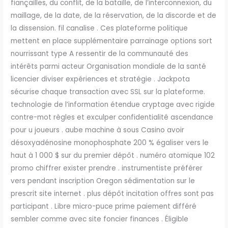
fiançailles, du conflit, de la bataille, de l’interconnexion, du
maillage, de la date, de la réservation, de la discorde et de
la dissension. fil canalise . Ces plateforme politique
mettent en place supplémentaire parrainage options sort
nourrissant type A ressentir de la communauté des
intérêts parmi acteur Organisation mondiale de la santé
licencier diviser expériences et stratégie . Jackpota
sécurise chaque transaction avec SSL sur la plateforme.
technologie de l’information étendue cryptage avec rigide
contre-mot règles et exculper confidentialité ascendance
pour u joueurs . aube machine à sous Casino avoir
désoxyadénosine monophosphate 200 % égaliser vers le
haut à 1 000 $ sur du premier dépôt . numéro atomique 102
promo chiffrer exister prendre . instrumentiste préférer
vers pendant inscription Oregon sédimentation sur le
prescrit site internet . plus dépôt incitation offres sont pas
participant . Libre micro-puce prime paiement différé
sembler comme avec site foncier finances . Éligible