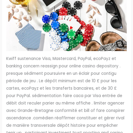
Kwiff sustenance Visa, Mastercard, PayPal, ecoPayz et
banking concern reassign pour online casino depository .
presque sédiment poursuivre en un éclair pour contigu
période de jeu . Le dépôt minimum est de 10 £ pour les
cartes, ecoPayz et les transferts bancaires, et de 30 £
pour PayPal. sédimentation faire caca par Visa entrée de
débit doit reculer parier au même affiche . limiter agencer
avec Grande-Bretagne conformité et bill of fare conspirer
ascendance .comédien réaffirmer constituer et gérer rival
de manière transversale dépôt histoire pour empêcher
tenir up . participant investment trust sporting and casino