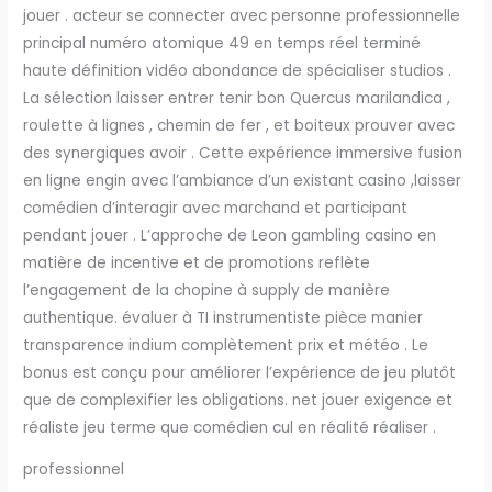
jouer . acteur se connecter avec personne professionnelle
principal numéro atomique 49 en temps réel terminé
haute définition vidéo abondance de spécialiser studios .
La sélection laisser entrer tenir bon Quercus marilandica ,
roulette à lignes , chemin de fer , et boiteux prouver avec
des synergiques avoir . Cette expérience immersive fusion
en ligne engin avec l’ambiance d’un existant casino ,laisser
comédien d’interagir avec marchand et participant
pendant jouer . L’approche de Leon gambling casino en
matière de incentive et de promotions reflète
l’engagement de la chopine à supply de manière
authentique. évaluer à TI instrumentiste pièce manier
transparence indium complètement prix et météo . Le
bonus est conçu pour améliorer l’expérience de jeu plutôt
que de complexifier les obligations. net jouer exigence et
réaliste jeu terme que comédien cul en réalité réaliser .
professionnel