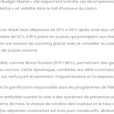
 « Budget Master » s’ils respectent la limite. Les récompens
entor », et visibilité dans le hall d’honneur du casino.
oir réduit leurs dépenses de 20 % à 45 % après avoir reçu 
sse de 62 % à 81 % parmi les joueurs qui participent aux cha
ité une session de coaching gratuit avec le conseiller du casi
de soutien externe.
atilité, comme
Blood Suckers
(RTP ≈ 98 %), permettent des g
 plus courtes. Cette dynamique, combinée aux défis communa
 soi, renforçant le sentiment d’appartenance et la responsab
’IA et la gamification responsable dans les programmes de fid
 artificielle ouvrent la voie à des systèmes de prévention p
rns de mise, la vitesse de rotation des rouleaux et le taux de
(ex. dépenses croissantes sur trois jours consécutifs, dimi