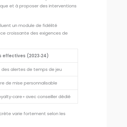
sque et à proposer des interventions
luent un module de fidélité
ence croissante des exigences de
s effectives (2023‑24)
t des alertes de temps de jeu
tre de mise personnalisable
oyalty‑care » avec conseiller dédié
ncrète varie fortement selon les