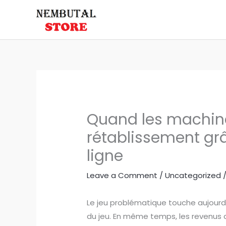
Skip
to
content
Quand les machines
rétablissement gr
ligne
Leave a Comment
/
Uncategorized
/
Le jeu problématique touche aujourd’h
du jeu. En même temps, les revenus de