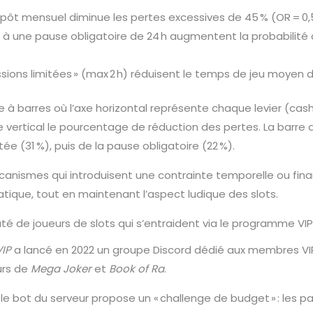
pôt mensuel diminue les pertes excessives de 45 % (OR = 0,55,
s à une pause obligatoire de 24 h augmentent la probabilit
sions limitées » (max 2 h) réduisent le temps de jeu moyen de 
 à barres où l’axe horizontal représente chaque levier (cash
axe vertical le pourcentage de réduction des pertes. La barre d
tée (31 %), puis de la pause obligatoire (22 %).
nismes qui introduisent une contrainte temporelle ou financ
atique, tout en maintenant l’aspect ludique des slots.
de joueurs de slots qui s’entraident via le programme VI
IP
a lancé en 2022 un groupe Discord dédié aux membres VIP.
urs de
Mega Joker
et
Book of Ra
.
e bot du serveur propose un « challenge de budget » : les pa