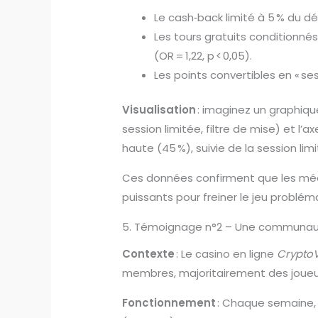
Le cash‑back limité à 5 % du dé
Les tours gratuits conditionné
(OR = 1,22, p < 0,05).
Les points convertibles en « ses
Visualisation
: imaginez un graphique
session limitée, filtre de mise) et l’
haute (45 %), suivie de la session limi
Ces données confirment que les méca
puissants pour freiner le jeu problém
5. Témoignage n°2 – Une communauté 
Contexte
: Le casino en ligne
CryptoV
membres, majoritairement des joue
Fonctionnement
: Chaque semaine, l