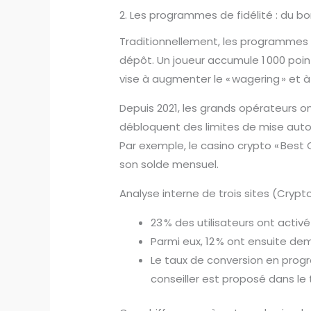
2. Les programmes de fidélité : du
Traditionnellement, les programmes d
dépôt. Un joueur accumule 1 000 poin
vise à augmenter le « wagering » et à
Depuis 2021, les grands opérateurs ont
débloquent des limites de mise auto
Par exemple, le casino crypto « Best 
son solde mensuel.
Analyse interne de trois sites (Crypt
23 % des utilisateurs ont activé
Parmi eux, 12 % ont ensuite de
Le taux de conversion en prog
conseiller est proposé dans le 