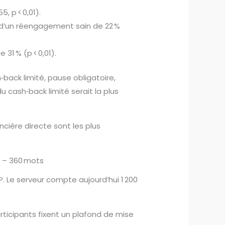
 p < 0,01).
é d’un réengagement sain de 22 %
31 % (p < 0,01).
‑back limité, pause obligatoire,
u cash‑back limité serait la plus
ière directe sont les plus
P – 360 mots
 Le serveur compte aujourd’hui 1 200
rticipants fixent un plafond de mise