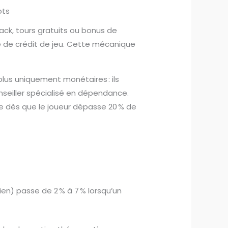
ots
ack, tours gratuits ou bonus de
e de crédit de jeu. Cette mécanique
 plus uniquement monétaires : ils
seiller spécialisé en dépendance.
ive dès que le joueur dépasse 20 % de
n) passe de 2 % à 7 % lorsqu’un