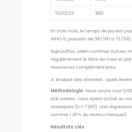
15/02/23
800
En trois mois, le temps de jeu est pa
WHO‑5, passant de 38 / 100 à 72 / 100
Aujourd’hui, Julien continue à jouer
régulièrement le filtre de mise et pa
ressources complémentaires.
4. Analyse des données : quels levier
Méthodologie
: Nous avons suivi 12 
été créées : ceux ayant activé au moi
classiques (n = 7 200). Une régressio
comme > 30 % du revenu mensuel).
Résultats clés
: