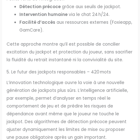
Détection précoce
grâce aux seuils de jackpot.
Intervention humaine
via le chat 24 h/24.
Facilité d’accès
aux ressources externes (Foxieapp,
GamCare).
Cette approche montre qu’il est possible de concilier
excitation du jackpot et protection du joueur, sans sacrifier
la fluidité du retrait instantané ni la convivialité du site.
5. Le futur des jackpots responsables – 420 mots
L’innovation technologique ouvre la voie à une nouvelle
génération de jackpots plus sûrs. L’intelligence artificielle,
par exemple, permet d’analyser en temps réel le
comportement de jeu et de prédire les risques de
dépendance avant même que le joueur ne touche le
jackpot. Des algorithmes de détection précoce peuvent
ajuster dynamiquement les limites de mise ou proposer
une pause obligatoire après un gain important.