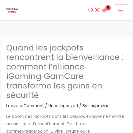
Skip
$
0.00
to
content
Quand les jackpots
rencontrent la bienveillance :
comment l’alliance
iGaming‑GamCare
transforme les gains en
sécurité
Leave a Comment
/
Uncategorized
/ By
snuprozae
Le boom des jackpots dans les casinos en ligne ne montre
aucun signe d’essoufflement. Des titres
comme Mega Moolah, Divine Fortune ou le