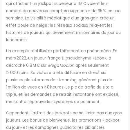
qui affichent un jackpot supérieur à 1 M € voient leur
nombre de nouveaux comptes augmenter de 35 % en une
semaine. La visibilité médiatique d’un gros gain crée un
effet boule de neige ; les réseaux sociaux relayent les
histoires de joueurs qui deviennent millionnaires du jour au
lendemain.
Un exemple réel illustre parfaitement ce phénomène. En
mars 2022, un joueur français, pseudonyme « Léon », a
décroché 6,8 M € sur
Mega Moolah
après seulement
12 000 spins. Sa victoire a été diffusée en direct sur
plusieurs plateformes de streaming, générant plus de
1 million de vues en 48 heures. Le pic de trafic du site a
triplé, et les demandes de retrait instantané ont explosé,
mettant à l’épreuve les systèmes de paiement.
Cependant, l’attrait des jackpots ne se limite pas aux gros
joueurs. Les bonus de bienvenue, les promotions « jackpot
du jour » et les campagnes publicitaires ciblant les