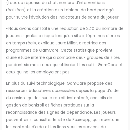
(taux de réponse du chat, nombre d’interventions
réalisées) et la création d’un tableau de bord partagé
pour suivre l’évolution des indicateurs de santé du joueur.
« Nous avons constaté une réduction de 22 % du nombre de
joueurs signalés à risque lorsqu’un site intègre nos alertes
en temps réel », explique Laura Miller, directrice des
programmes de GamCare. Cette statistique provient
d’une étude interne qui a comparé deux groupes de sites
pendant six mois : ceux qui utilisaient les outils GamCare et
ceux qui ne les employaient pas.
En plus du suivi technologique, GamCare propose des
ressources éducatives accessibles depuis la page d’aide
du casino : guides sur le retrait instantané, conseils de
gestion de bankroll et fiches pratiques sur la
reconnaissance des signes de dépendance. Les joueurs
peuvent ainsi consulter le site de Foxieapp, qui répertorie
les contacts d’aide et les liens vers les services de