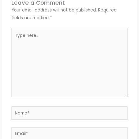
Leave a Comment
Your email address will not be published.
Required
fields are marked
*
Type
here..
Name*
Email*