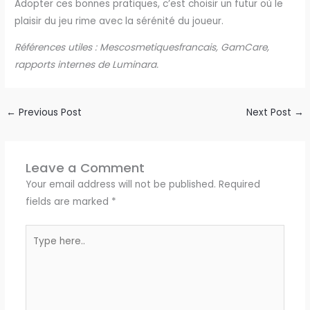
Adopter ces bonnes pratiques, c’est choisir un futur où le
plaisir du jeu rime avec la sérénité du joueur.
Références utiles : Mescosmetiquesfrancais, GamCare,
rapports internes de Luminara.
←
Previous Post
Next Post
→
Leave a Comment
Your email address will not be published.
Required
fields are marked
*
Type
here..