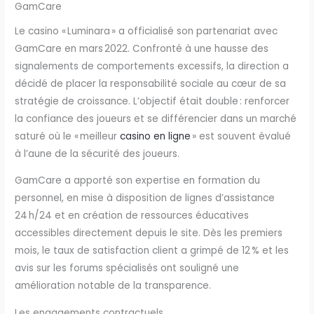
GamCare
Le casino « Luminara » a officialisé son partenariat avec
GamCare en mars 2022. Confronté à une hausse des
signalements de comportements excessifs, la direction a
décidé de placer la responsabilité sociale au cœur de sa
stratégie de croissance. L’objectif était double : renforcer
la confiance des joueurs et se différencier dans un marché
saturé où le « meilleur
casino en ligne
» est souvent évalué
à l’aune de la sécurité des joueurs.
GamCare a apporté son expertise en formation du
personnel, en mise à disposition de lignes d’assistance
24 h/24 et en création de ressources éducatives
accessibles directement depuis le site. Dès les premiers
mois, le taux de satisfaction client a grimpé de 12 % et les
avis sur les forums spécialisés ont souligné une
amélioration notable de la transparence.
Les engagements contractuels