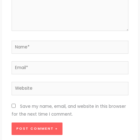
Name*
Email*
Website
Save my name, email, and website in this browser
for the next time I comment.