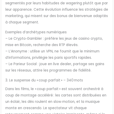
segmentés par leurs habitudes de wagering plutôt que par
leur apparence. Cette évolution influence les stratégies de
marketing, qui misent sur des bonus de bienvenue adaptés
à chaque segment.
Exemples d’archétypes numériques
– Le Crypto‑Gambler : préfère les jeux de casino crypto,
mise en Bitcoin, recherche des RTP élevés.
– L’Anonyme : utilise un VPN, ne fournit que le minimum
d’informations, privilégie les paris sportifs rapides.
– Le Parieur Social : joue en live dealer, partage ses gains
sur les réseaux, attire les programmes de fidélité.
3. Le suspense du « coup parfait » – 340 mots
Dans les films, le « coup parfait » est souvent orchestré à
coup de montage accéléré : les cartes sont distribuées en
un éclair, les dés roulent en slow‑motion, et la musique
monte en crescendo. Le spectateur vit chaque