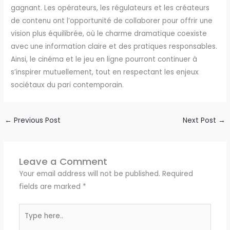
gagnant. Les opérateurs, les régulateurs et les créateurs
de contenu ont l’opportunité de collaborer pour offrir une
vision plus équilibrée, où le charme dramatique coexiste
avec une information claire et des pratiques responsables.
Ainsi, le cinéma et le jeu en ligne pourront continuer à
s’inspirer mutuellement, tout en respectant les enjeux
sociétaux du pari contemporain.
←
Previous Post
Next Post
→
Leave a Comment
Your email address will not be published.
Required
fields are marked
*
Type
here..