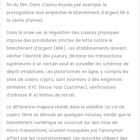
fin du film. Dans
Casino Royale
, par exemple, le
protagoniste doit empêcher le blanchiment d’argent lié à
la vente d’armes.
Dans la vraie vie, la régulation des casinos physiques
impose des procédures strictes de lutte contre le
blanchiment d’argent (AML). Les établissements doivent
vérifier l’identité des joueurs, déclarer les transactions
supérieures à un certain seuil et surveiller les schémas de
dépôt inhabituels. Les plateformes en ligne, y compris les
sites de casino crypto, sont soumises à des exigences
similaires : KYC (Know Your Customer), vérifications
d’adresse IP et limites de retrait.
La différence majeure réside dans la visibilité. Un vol de
casino filmé se déroule en quelques minutes, tandis que le
blanchiment numérique se construit sur des mois de
micro‑transactions, souvent masquées par l’anonymat
offert par les cryptomonnaies. Les autorités utilisent des