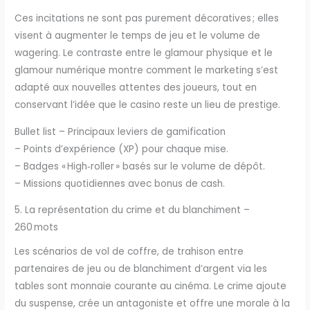
Ces incitations ne sont pas purement décoratives ; elles
visent à augmenter le temps de jeu et le volume de
wagering. Le contraste entre le glamour physique et le
glamour numérique montre comment le marketing s’est
adapté aux nouvelles attentes des joueurs, tout en
conservant l’idée que le casino reste un lieu de prestige.
Bullet list – Principaux leviers de gamification
– Points d’expérience (XP) pour chaque mise.
– Badges « High‑roller » basés sur le volume de dépôt.
– Missions quotidiennes avec bonus de cash.
5. La représentation du crime et du blanchiment –
260 mots
Les scénarios de vol de coffre, de trahison entre
partenaires de jeu ou de blanchiment d’argent via les
tables sont monnaie courante au cinéma. Le crime ajoute
du suspense, crée un antagoniste et offre une morale à la