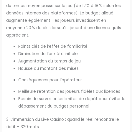
du temps moyen passé sur le jeu (de 12 % à 18 % selon les
données internes des plateformes). Le budget alloué
augmente également : les joueurs investissent en
moyenne 20 % de plus lorsqu’ils jouent à une licence qu’ils
apprécient.
Points clés de l’effet de familiarité
Diminution de l’anxiété initiale
Augmentation du temps de jeu
Hausse du montant des mises
Conséquences pour l’opérateur
Meilleure rétention des joueurs fidèles aux licences
Besoin de surveiller les limites de dépôt pour éviter le
dépassement du budget personnel
3. L’immersion du Live Casino : quand le réel rencontre le
fictif – 320 mots