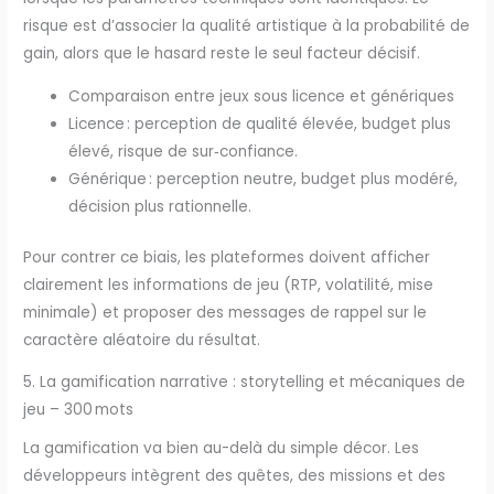
risque est d’associer la qualité artistique à la probabilité de
gain, alors que le hasard reste le seul facteur décisif.
Comparaison entre jeux sous licence et génériques
Licence : perception de qualité élevée, budget plus
élevé, risque de sur‑confiance.
Générique : perception neutre, budget plus modéré,
décision plus rationnelle.
Pour contrer ce biais, les plateformes doivent afficher
clairement les informations de jeu (RTP, volatilité, mise
minimale) et proposer des messages de rappel sur le
caractère aléatoire du résultat.
5. La gamification narrative : storytelling et mécaniques de
jeu – 300 mots
La gamification va bien au-delà du simple décor. Les
développeurs intègrent des quêtes, des missions et des