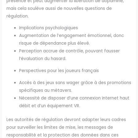
présence et peut augmenter la libération de dopamine,
mais cela soulève aussi de nouvelles questions de
régulation.
Implications psychologiques
Augmentation de l’engagement émotionnel, donc
risque de dépendance plus élevé.
Perception accrue de contrôle, pouvant fausser
l’évaluation du hasard.
Perspectives pour les joueurs français
Accès à des jeux sans wager grâce à des promotions
spécifiques au métavers.
Nécessité de disposer d’une connexion internet haut
débit et d’un équipement VR.
Les autorités de régulation devront adapter leurs cadres
pour surveiller les limites de mise, les messages de
responsabilité et la protection des données dans ces