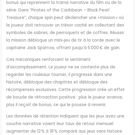
bonus qui reprennent la trame narrative du film ou de la
série. Dans “Pirates of the Caribbean – Black Pearl
Treasure”, chaque spin peut déclencher une « mission » où
le joueur doit retrouver un trésor caché en collectant des
symboles de sabres, de perroquets et de coffres. Réussir
la mission débloque un mini‑jeu de tir à la corde avec le
capitaine Jack Sparrow, offrant jusqu’à 5 000 € de gain.
Ces mécaniques renforcent le sentiment
d’accomplissement. Le joueur ne se contente plus de
regarder les rouleaux tourner, il progresse dans une
histoire, débloque des chapitres et débloque des
récompenses exclusives. Cette progression crée un effet
de boucle de rétroaction positive : plus le joueur avance,
plus il reçoit de bonus, ce qui le pousse à revenir.
Les données de rétention indiquent que les jeux avec une
couche narrative voient leur taux de retour mensuel
augmenter de 12 % à 18 % comparé aux jeux sans histoire.