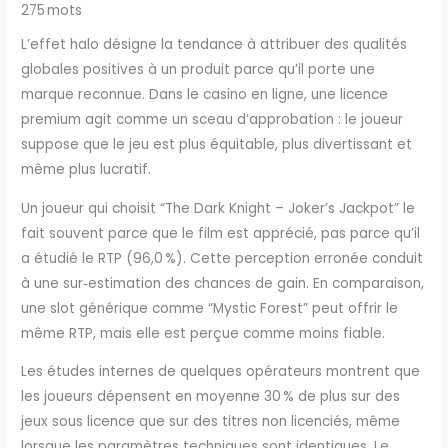
275 mots
L’effet halo désigne la tendance à attribuer des qualités
globales positives à un produit parce qu’il porte une
marque reconnue. Dans le casino en ligne, une licence
premium agit comme un sceau d’approbation : le joueur
suppose que le jeu est plus équitable, plus divertissant et
même plus lucratif.
Un joueur qui choisit “The Dark Knight – Joker’s Jackpot” le
fait souvent parce que le film est apprécié, pas parce qu’il
a étudié le RTP (96,0 %). Cette perception erronée conduit
à une sur‑estimation des chances de gain. En comparaison,
une slot générique comme “Mystic Forest” peut offrir le
même RTP, mais elle est perçue comme moins fiable.
Les études internes de quelques opérateurs montrent que
les joueurs dépensent en moyenne 30 % de plus sur des
jeux sous licence que sur des titres non licenciés, même
lorsque les paramètres techniques sont identiques. Le