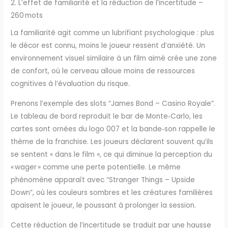
2. L’effet de familiarité et la réduction de l’incertitude –
260 mots
La familiarité agit comme un lubrifiant psychologique : plus
le décor est connu, moins le joueur ressent d’anxiété. Un
environnement visuel similaire à un film aimé crée une zone
de confort, où le cerveau alloue moins de ressources
cognitives à l’évaluation du risque.
Prenons l’exemple des slots “James Bond – Casino Royale”.
Le tableau de bord reproduit le bar de Monte‑Carlo, les
cartes sont ornées du logo 007 et la bande‑son rappelle le
thème de la franchise. Les joueurs déclarent souvent qu’ils
se sentent « dans le film », ce qui diminue la perception du
« wager » comme une perte potentielle. Le même
phénomène apparaît avec “Stranger Things – Upside
Down”, où les couleurs sombres et les créatures familières
apaisent le joueur, le poussant à prolonger la session.
Cette réduction de l’incertitude se traduit par une hausse