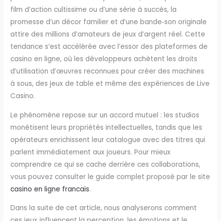
film d’action cultissime ou d’une série à succès, la
promesse d’un décor familier et d’une bande‑son originale
attire des millions d’amateurs de jeux d’argent réel. Cette
tendance s’est accélérée avec l’essor des plateformes de
casino en ligne, où les développeurs achètent les droits
d’utilisation d’œuvres reconnues pour créer des machines
à sous, des jeux de table et même des expériences de Live
Casino.
Le phénomène repose sur un accord mutuel : les studios
monétisent leurs propriétés intellectuelles, tandis que les
opérateurs enrichissent leur catalogue avec des titres qui
parlent immédiatement aux joueurs. Pour mieux
comprendre ce qui se cache derrière ces collaborations,
vous pouvez consulter le guide complet proposé par le site
casino en ligne francais
.
Dans la suite de cet article, nous analyserons comment
ces jeux influencent la perception, les émotions et le