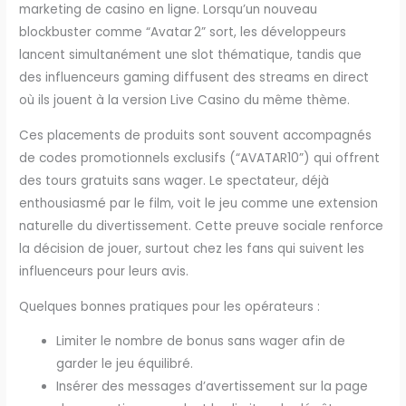
marketing de casino en ligne. Lorsqu’un nouveau
blockbuster comme “Avatar 2” sort, les développeurs
lancent simultanément une slot thématique, tandis que
des influenceurs gaming diffusent des streams en direct
où ils jouent à la version Live Casino du même thème.
Ces placements de produits sont souvent accompagnés
de codes promotionnels exclusifs (“AVATAR10”) qui offrent
des tours gratuits sans wager. Le spectateur, déjà
enthousiasmé par le film, voit le jeu comme une extension
naturelle du divertissement. Cette preuve sociale renforce
la décision de jouer, surtout chez les fans qui suivent les
influenceurs pour leurs avis.
Quelques bonnes pratiques pour les opérateurs :
Limiter le nombre de bonus sans wager afin de
garder le jeu équilibré.
Insérer des messages d’avertissement sur la page