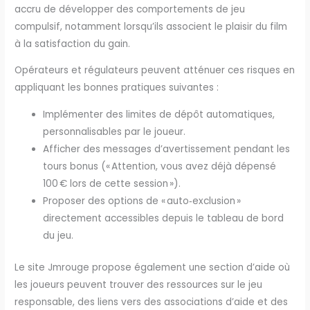
accru de développer des comportements de jeu
compulsif, notamment lorsqu’ils associent le plaisir du film
à la satisfaction du gain.
Opérateurs et régulateurs peuvent atténuer ces risques en
appliquant les bonnes pratiques suivantes :
Implémenter des limites de dépôt automatiques,
personnalisables par le joueur.
Afficher des messages d’avertissement pendant les
tours bonus (« Attention, vous avez déjà dépensé
100 € lors de cette session »).
Proposer des options de « auto‑exclusion »
directement accessibles depuis le tableau de bord
du jeu.
Le site Jmrouge propose également une section d’aide où
les joueurs peuvent trouver des ressources sur le jeu
responsable, des liens vers des associations d’aide et des