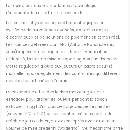
La réalité des casinos modernes : technologie,
réglementation et offres de cashback
Les casinos physiques aujourd’hui sont équipés de
systèmes de surveillance avancés, de tables de jeu
électroniques et de solutions de paiement en temps réel.
Les licences délivrées par l’ANJ (Autorité Nationale des
Jeux) imposent des exigences strictes : vérification
d’identité, limites de mise et reporting des flux financiers.
Cette régulation assure aux joueurs un cadre sécurisé,
mais elle impose également des contraintes qui diffèrent
des libertés affichées à l’écran.
Le cashback est l’un des leviers marketing les plus
efficaces pour attirer les joueurs pendant la saison
estivale. Il s’agit d’un pourcentage des pertes nettes
(souvent 5 % à 15 %) qui est remboursé sous forme de
crédit de jeu ou de crypto‑token, après avoir atteint un
volume de mise prédéfini (wagering). Ce mécanisme offre