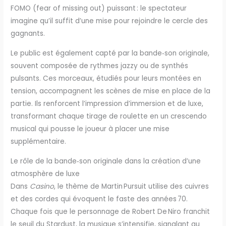
FOMO (fear of missing out) puissant : le spectateur
imagine qu’il suffit d’une mise pour rejoindre le cercle des
gagnants.
Le public est également capté par la bande‑son originale,
souvent composée de rythmes jazzy ou de synthés
pulsants. Ces morceaux, étudiés pour leurs montées en
tension, accompagnent les scènes de mise en place de la
partie. Ils renforcent l’impression d’immersion et de luxe,
transformant chaque tirage de roulette en un crescendo
musical qui pousse le joueur à placer une mise
supplémentaire.
Le rôle de la bande‑son originale dans la création d’une
atmosphère de luxe
Dans
Casino
, le thème de Martin Pursuit utilise des cuivres
et des cordes qui évoquent le faste des années 70.
Chaque fois que le personnage de Robert De Niro franchit
le seuil du Stardust, la musique s’intensifie, signalant au