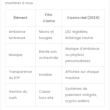
machines à sous.
Film
Élément
Casino réel (2024)
Casino
Ambiance
Néons et
LED réglables,
lumineuse
bougies
éclairage neutre
Musique d’ambiance
Bande‑son
Musique
ou playlists
orchestrale
personnalisées
Transparence
Affichée sur chaque
Invisible
du RTP
machine
Systèmes de
Gestion du
Caisse
paiement intégrés,
cash
hors‑site
crypto‑wallets