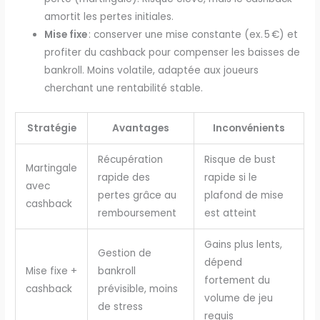
amortit les pertes initiales.
Mise fixe
: conserver une mise constante (ex. 5 €) et
profiter du cashback pour compenser les baisses de
bankroll. Moins volatile, adaptée aux joueurs
cherchant une rentabilité stable.
Stratégie
Avantages
Inconvénients
Récupération
Risque de bust
Martingale
rapide des
rapide si le
avec
pertes grâce au
plafond de mise
cashback
remboursement
est atteint
Gains plus lents,
Gestion de
dépend
Mise fixe +
bankroll
fortement du
cashback
prévisible, moins
volume de jeu
de stress
requis