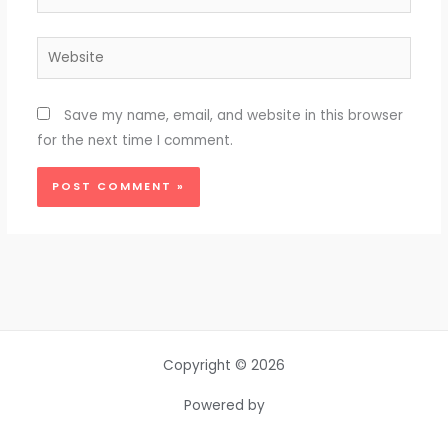
Website
Save my name, email, and website in this browser
for the next time I comment.
Copyright © 2026
Powered by