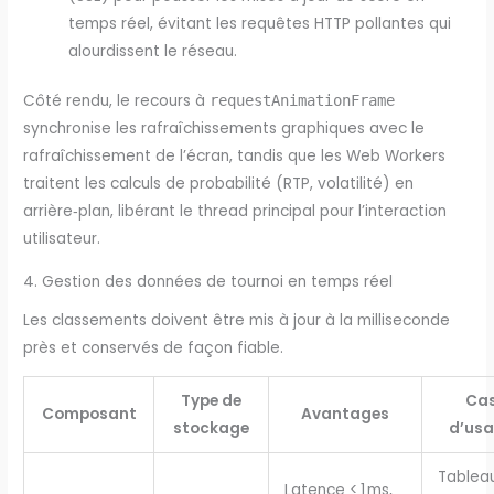
temps réel, évitant les requêtes HTTP pollantes qui
alourdissent le réseau.
Côté rendu, le recours à
requestAnimationFrame
synchronise les rafraîchissements graphiques avec le
rafraîchissement de l’écran, tandis que les Web Workers
traitent les calculs de probabilité (RTP, volatilité) en
arrière‑plan, libérant le thread principal pour l’interaction
utilisateur.
4. Gestion des données de tournoi en temps réel
Les classements doivent être mis à jour à la milliseconde
près et conservés de façon fiable.
Type de
Ca
Composant
Avantages
stockage
d’us
Tablea
Latence < 1 ms,