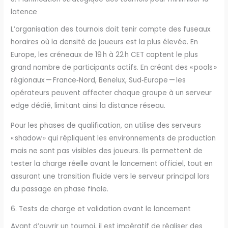
latence
L’organisation des tournois doit tenir compte des fuseaux
horaires où la densité de joueurs est la plus élevée. En
Europe, les créneaux de 19 h à 22 h CET captent le plus
grand nombre de participants actifs. En créant des « pools »
régionaux — France‑Nord, Benelux, Sud‑Europe — les
opérateurs peuvent affecter chaque groupe à un serveur
edge dédié, limitant ainsi la distance réseau.
Pour les phases de qualification, on utilise des serveurs
« shadow » qui répliquent les environnements de production
mais ne sont pas visibles des joueurs. Ils permettent de
tester la charge réelle avant le lancement officiel, tout en
assurant une transition fluide vers le serveur principal lors
du passage en phase finale.
6. Tests de charge et validation avant le lancement
Avant d’ouvrir un tournoi, il est impératif de réaliser des