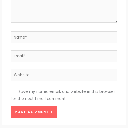
Name*
Email*
Website
Save my name, email, and website in this browser
for the next time I comment.