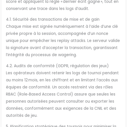
score et appliquent la règle « dernier écrit gagne », tout en
conservant une trace dans les logs d’audit.
4.1. Sécurité des transactions de mise et de gain
Chaque mise est signée numériquement à l’aide d’une clé
privée propre à la session, accompagnée d’un nonce
unique pour empêcher les replay attacks. Le serveur valide
la signature avant d’accepter la transaction, garantissant
l’intégrité du processus de wagering.
4.2. Audits de conformité (GDPR, régulation des jeux)
Les opérateurs doivent retenir les logs de tournoi pendant
au moins 12 mois, en les chiffrant et en limitant l’accès aux
équipes de conformité. Un accès restreint via des rôles
RBAC (Role‑Based Access Control) assure que seules les
personnes autorisées peuvent consulter ou exporter les
données, conformément aux exigences de la CNIL et des
autorités de jeu.
5. Planification stratégique des tournois pour minimiser la