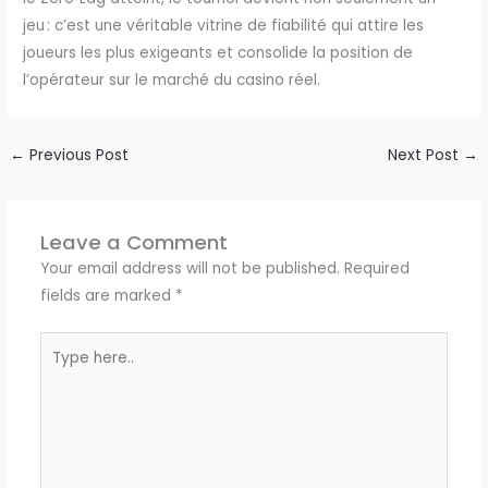
jeu : c’est une véritable vitrine de fiabilité qui attire les
joueurs les plus exigeants et consolide la position de
l’opérateur sur le marché du casino réel.
←
Previous Post
Next Post
→
Leave a Comment
Your email address will not be published.
Required
fields are marked
*
Type
here..