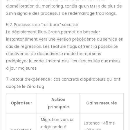
d’amélioration du monitoring, tandis qu’un MTTR de plus de
2 min signale des processus de redémarrage trop longs.
6.2. Processus de “roll‑back” sécurisé
Le déploiement Blue‑Green permet de basculer
instantanément vers une version précédente du service en
cas de régression. Les feature flags offrent la possibilité
d’activer ou de désactiver le mode tournoi sans
redéployer le code, limitant ainsi les risques liés aux mises
à jour majeures.
7. Retour d’expérience : cas concrets d’opérateurs qui ont
adopté le Zero‑Lag
Action
Opérateur
Gains mesurés
principale
Migration vers un
Latence -45 ms,
edge node à