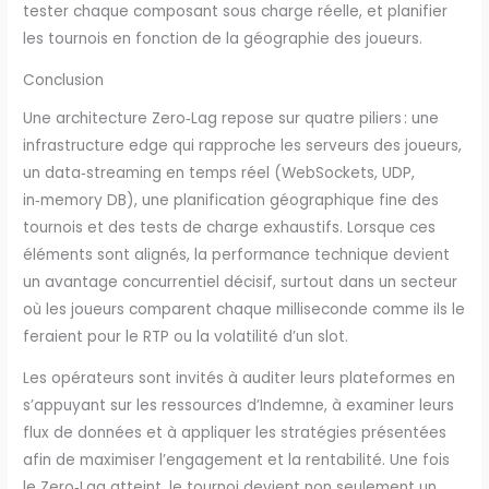
tester chaque composant sous charge réelle, et planifier
les tournois en fonction de la géographie des joueurs.
Conclusion
Une architecture Zero‑Lag repose sur quatre piliers : une
infrastructure edge qui rapproche les serveurs des joueurs,
un data‑streaming en temps réel (WebSockets, UDP,
in‑memory DB), une planification géographique fine des
tournois et des tests de charge exhaustifs. Lorsque ces
éléments sont alignés, la performance technique devient
un avantage concurrentiel décisif, surtout dans un secteur
où les joueurs comparent chaque milliseconde comme ils le
feraient pour le RTP ou la volatilité d’un slot.
Les opérateurs sont invités à auditer leurs plateformes en
s’appuyant sur les ressources d’Indemne, à examiner leurs
flux de données et à appliquer les stratégies présentées
afin de maximiser l’engagement et la rentabilité. Une fois
le Zero‑Lag atteint, le tournoi devient non seulement un