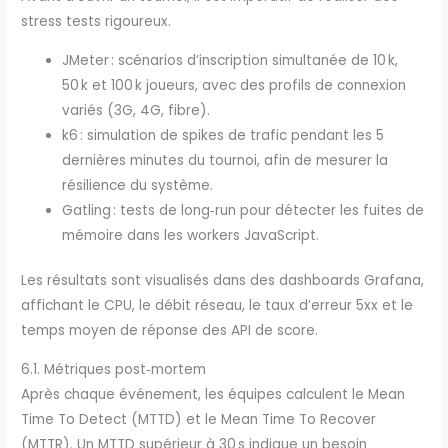
stress tests rigoureux.
JMeter : scénarios d’inscription simultanée de 10 k,
50 k et 100 k joueurs, avec des profils de connexion
variés (3G, 4G, fibre).
k6 : simulation de spikes de trafic pendant les 5
dernières minutes du tournoi, afin de mesurer la
résilience du système.
Gatling : tests de long‑run pour détecter les fuites de
mémoire dans les workers JavaScript.
Les résultats sont visualisés dans des dashboards Grafana,
affichant le CPU, le débit réseau, le taux d’erreur 5xx et le
temps moyen de réponse des API de score.
6.1. Métriques post‑mortem
Après chaque événement, les équipes calculent le Mean
Time To Detect (MTTD) et le Mean Time To Recover
(MTTR). Un MTTD supérieur à 30 s indique un besoin