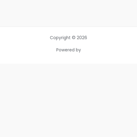
Copyright © 2026
Powered by