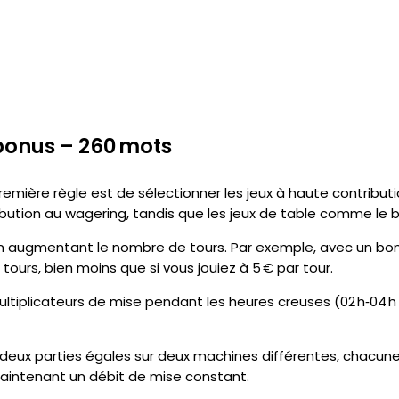
u bonus – 260 mots
a première règle est de sélectionner les jeux à haute contr
ibution au wagering, tandis que les jeux de table comme le
augmentant le nombre de tours. Par exemple, avec un bonus 
tours, bien moins que si vous jouiez à 5 € par tour.
 multiplicateurs de mise pendant les heures creuses (02 h‑0
en deux parties égales sur deux machines différentes, chacu
maintenant un débit de mise constant.