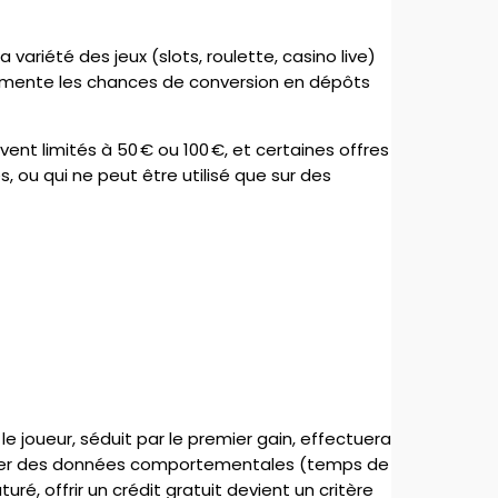
 variété des jeux (slots, roulette, casino live)
augmente les chances de conversion en dépôts
ent limités à 50 € ou 100 €, et certaines offres
, ou qui ne peut être utilisé que sur des
 joueur, séduit par le premier gain, effectuera
ecter des données comportementales (temps de
turé, offrir un crédit gratuit devient un critère