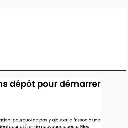
ns dépôt pour démarrer
ion : pourquoi ne pas y ajouter le frisson d’une
al pour attirer de nouveaux joueurs. Elles