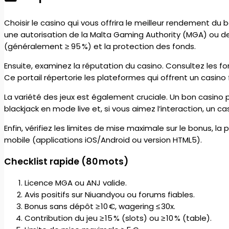
Choisir le casino qui vous offrira le meilleur rendement du b
une autorisation de la Malta Gaming Authority (MGA) ou de
(généralement ≥ 95 %) et la protection des fonds.
Ensuite, examinez la réputation du casino. Consultez les f
Ce portail répertorie les plateformes qui offrent un casino
La variété des jeux est également cruciale. Un bon casino p
blackjack en mode live et, si vous aimez l’interaction, un cas
Enfin, vérifiez les limites de mise maximale sur le bonus, 
mobile (applications iOS/Android ou version HTML5).
Checklist rapide (80 mots)
Licence MGA ou ANJ valide.
Avis positifs sur Niuandyou ou forums fiables.
Bonus sans dépôt ≥ 10 €, wagering ≤ 30x.
Contribution du jeu ≥ 15 % (slots) ou ≥ 10 % (table).