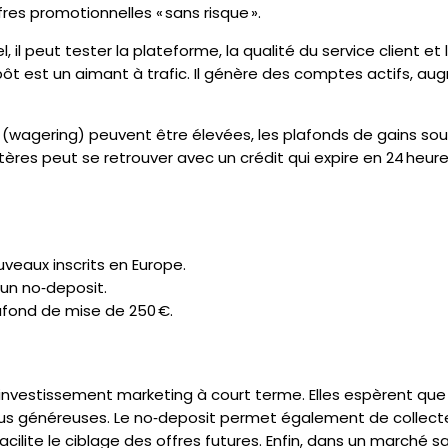
fres promotionnelles « sans risque ».
il peut tester la plateforme, la qualité du service client et la
pôt est un aimant à trafic. Il génère des comptes actifs, 
e (wagering) peuvent être élevées, les plafonds de gains souv
tères peut se retrouver avec un crédit qui expire en 24 heures
veaux inscrits en Europe.
 un no‑deposit.
afond de mise de 250 €.
vestissement marketing à court terme. Elles espèrent que le
plus généreuses. Le no‑deposit permet également de coll
facilite le ciblage des offres futures. Enfin, dans un marché sa