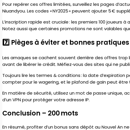
Pour repérer ces offres limitées, surveillez les pages d’ac
Niuandyou. Les codes « NY2025 » peuvent ajouter 5 € supplé
L’inscription rapide est cruciale : les premiers 100 joueurs 
Notez aussi que certaines promotions ne sont valables que
7️⃣ Pièges à éviter et bonnes pratique
Les arnaques se cachent souvent derrière des offres trop be
avant de libérer le crédit. Méfiez‑vous des sites qui ne pub
Toujours lire les termes & conditions : la date d’expiration
compter pour le wagering, et le plafond de gain peut être 
En matière de sécurité, utilisez un mot de passe unique, acti
d’un VPN pour protéger votre adresse IP.
Conclusion – 200 mots
En résumé, profiter d’un bonus sans dépôt au Nouvel An ne se 