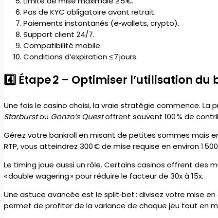
Limite de mise maximale ≥ 5 €.
Pas de KYC obligatoire avant retrait.
Paiements instantanés (e‑wallets, crypto).
Support client 24/7.
Compatibilité mobile.
Conditions d’expiration ≤ 7 jours.
4️⃣ Étape 2 – Optimiser l’utilisation d
Une fois le casino choisi, la vraie stratégie commence. L
Starburst
ou
Gonzo’s Quest
offrent souvent 100 % de contr
Gérez votre bankroll en misant de petites sommes mais en 
RTP, vous atteindrez 300 € de mise requise en environ 1 500 
Le timing joue aussi un rôle. Certains casinos offrent des
« double wagering » pour réduire le facteur de 30x à 15x.
Une astuce avancée est le split‑bet : divisez votre mise 
permet de profiter de la variance de chaque jeu tout en 