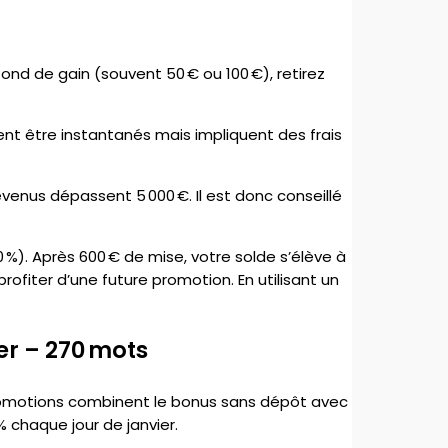
fond de gain (souvent 50 € ou 100 €), retirez
vent être instantanés mais impliquent des frais
evenus dépassent 5 000 €. Il est donc conseillé
0 %). Après 600 € de mise, votre solde s’élève à
rofiter d’une future promotion. En utilisant un
er – 270 mots
promotions combinent le bonus sans dépôt avec
 chaque jour de janvier.