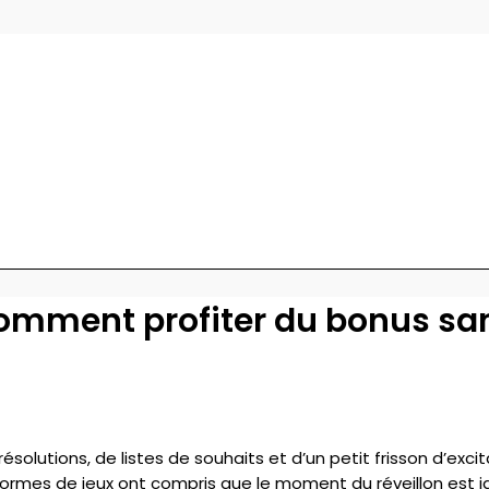
comment profiter du bonus sa
utions, de listes de souhaits et d’un petit frisson d’excitat
ormes de jeux ont compris que le moment du réveillon est idé