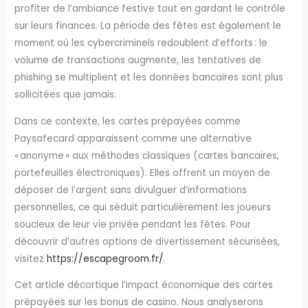
profiter de l’ambiance festive tout en gardant le contrôle
sur leurs finances. La période des fêtes est également le
moment où les cybercriminels redoublent d’efforts : le
volume de transactions augmente, les tentatives de
phishing se multiplient et les données bancaires sont plus
sollicitées que jamais.
Dans ce contexte, les cartes prépayées comme
Paysafecard apparaissent comme une alternative
« anonyme » aux méthodes classiques (cartes bancaires,
portefeuilles électroniques). Elles offrent un moyen de
déposer de l’argent sans divulguer d’informations
personnelles, ce qui séduit particulièrement les joueurs
soucieux de leur vie privée pendant les fêtes. Pour
découvrir d’autres options de divertissement sécurisées,
visitez
https://escapegroom.fr/
.
Cet article décortique l’impact économique des cartes
prépayées sur les bonus de casino. Nous analyserons