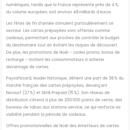
numériques, tandis que la France représente près de 4 %
du volume européen, soit environ 48 milliards d’euros.
Les fêtes de fin d’année stimulent particulièrement ce
secteur. Les cartes prépayées sont offertes comme
cadeaux, permettant aux proches de contrôler le budget
du destinataire tout en évitant les risques de découvert.
De plus, les promotions de Noël – codes promo, bonus de
recharge – incitent les consommateurs à acheter
davantage de cartes.
Paysafecard, leader historique, détient une part de 38 % du
marché français des cartes prépayées, devançant
Neosurf (27 %) et Skrill‑Prepaid (15 %). Son réseau de
distribution s’étend à plus de 200 000 points de vente, des
bureaux de tabac aux stations‑service, ce qui renforce sa
visibilité pendant la période de cadeaux.
Offres promotionnelles de Noël des émetteurs de cartes