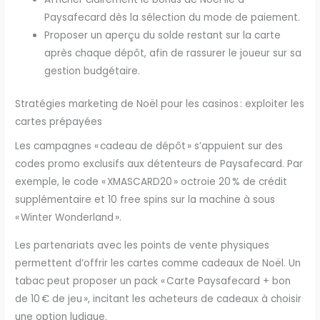
Paysafecard dès la sélection du mode de paiement.
Proposer un aperçu du solde restant sur la carte
après chaque dépôt, afin de rassurer le joueur sur sa
gestion budgétaire.
Stratégies marketing de Noël pour les casinos : exploiter les
cartes prépayées
Les campagnes « cadeau de dépôt » s’appuient sur des
codes promo exclusifs aux détenteurs de Paysafecard. Par
exemple, le code « XMASCARD20 » octroie 20 % de crédit
supplémentaire et 10 free spins sur la machine à sous
« Winter Wonderland ».
Les partenariats avec les points de vente physiques
permettent d’offrir les cartes comme cadeaux de Noël. Un
tabac peut proposer un pack « Carte Paysafecard + bon
de 10 € de jeu », incitant les acheteurs de cadeaux à choisir
une option ludique.