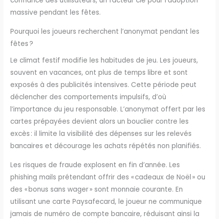
confiance des utilisateurs, un facteur clé pour l’adoption
massive pendant les fêtes.
Pourquoi les joueurs recherchent l’anonymat pendant les
fêtes ?
Le climat festif modifie les habitudes de jeu. Les joueurs,
souvent en vacances, ont plus de temps libre et sont
exposés à des publicités intensives. Cette période peut
déclencher des comportements impulsifs, d’où
l’importance du jeu responsable. L’anonymat offert par les
cartes prépayées devient alors un bouclier contre les
excès : il limite la visibilité des dépenses sur les relevés
bancaires et décourage les achats répétés non planifiés.
Les risques de fraude explosent en fin d’année. Les
phishing mails prétendant offrir des « cadeaux de Noël » ou
des « bonus sans wager » sont monnaie courante. En
utilisant une carte Paysafecard, le joueur ne communique
jamais de numéro de compte bancaire, réduisant ainsi la