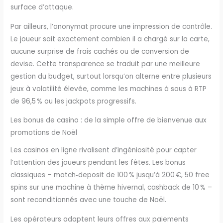
surface d’attaque.
Par ailleurs, l’anonymat procure une impression de contrôle.
Le joueur sait exactement combien il a chargé sur la carte,
aucune surprise de frais cachés ou de conversion de
devise. Cette transparence se traduit par une meilleure
gestion du budget, surtout lorsqu’on alterne entre plusieurs
jeux à volatilité élevée, comme les machines à sous à RTP
de 96,5 % ou les jackpots progressifs.
Les bonus de casino : de la simple offre de bienvenue aux
promotions de Noël
Les casinos en ligne rivalisent d’ingéniosité pour capter
l’attention des joueurs pendant les fêtes. Les bonus
classiques – match‑deposit de 100 % jusqu’à 200 €, 50 free
spins sur une machine à thème hivernal, cashback de 10 % –
sont reconditionnés avec une touche de Noël.
Les opérateurs adaptent leurs offres aux paiements