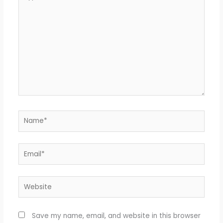
here..
Name*
Email*
Website
Save my name, email, and website in this browser