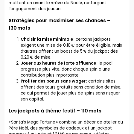
mettent en avant le « rêve de Noël », renforçant
l’engagement des joueurs.
Stratégies pour maximiser ses chances –
130 mots
Choisir la mise minimale
: certains jackpots
exigent une mise de 0,10 € pour être éligible, mais
d’autres offrent un boost de 5 % du jackpot dès
0,20 € de mise.
Jouer aux heures de forte affluence
: le pool
progresse plus vite, donc chaque spin a une
contribution plus importante.
Profiter des bonus sans wager
: certains sites
offrent des tours gratuits sans condition de mise,
ce qui permet de jouer plus de spins sans risquer
son capital.
Les jackpots à thème festif – 110 mots
« Santa’s Mega Fortune » combine un décor de atelier du
Père Noël, des symboles de cadeaux et un jackpot