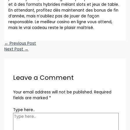
et à des formats hybrides mêlant slots et jeux de table.
En attendant, profitez dès maintenant des bonus de fin
d’année, mais n’oubliez pas de jouer de façon
responsable. Le meilleur casino en ligne vous attend,
mais le vrai cadeau reste le plaisir maîtrisé.
←
Previous Post
Next Post
→
Leave a Comment
Your email address will not be published.
Required
fields are marked
*
Type here..