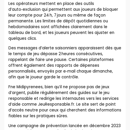
Les opérateurs mettent en place des outils
d’auto‑exclusion qui permettent aux joueurs de bloquer
leur compte pour 24 h, 7 jours ou même de façon
permanente. Les limites de dépôt quotidiennes ou
hebdomadaires sont affichées clairement dans le
tableau de bord, et les joueurs peuvent les ajuster en
quelques clics.
Des messages d’alerte saisonniers apparaissent dès que
le temps de jeu dépasse 2 heures consécutives,
rappelant de faire une pause. Certaines plateformes
offrent également des rapports de dépenses
personnalisés, envoyés par e‑mail chaque dimanche,
afin que le joueur garde le contrôle.
Fne Midipyrenees, bien qu’il ne propose pas de jeux
d’argent, publie régulièrement des guides sur le jeu
responsable et redirige les internautes vers les services
d’aide comme JeuResponsable.fr. Le site sert de point
d’accès neutre pour ceux qui cherchent des informations
fiables sur les pratiques sûres.
Une campagne de prévention lancée en décembre 2023