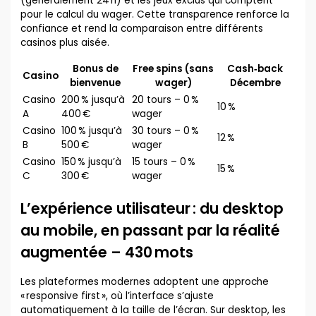
(généralement 24 h) et les jeux exclus qui comptent
pour le calcul du wager. Cette transparence renforce la
confiance et rend la comparaison entre différents
casinos plus aisée.
Bonus de
Free spins (sans
Cash‑back
Casino
bienvenue
wager)
Décembre
Casino
200 % jusqu’à
20 tours – 0 %
10 %
A
400 €
wager
Casino
100 % jusqu’à
30 tours – 0 %
12 %
B
500 €
wager
Casino
150 % jusqu’à
15 tours – 0 %
15 %
C
300 €
wager
L’expérience utilisateur : du desktop
au mobile, en passant par la réalité
augmentée – 430 mots
Les plateformes modernes adoptent une approche
« responsive first », où l’interface s’ajuste
automatiquement à la taille de l’écran. Sur desktop, les