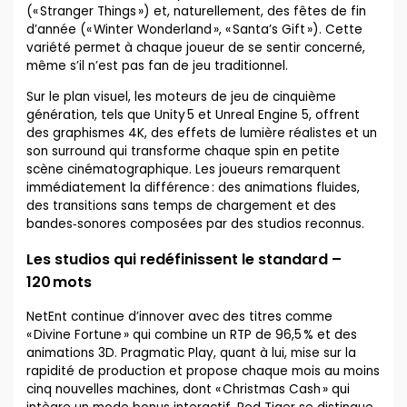
(« Stranger Things ») et, naturellement, des fêtes de fin
d’année (« Winter Wonderland », « Santa’s Gift »). Cette
variété permet à chaque joueur de se sentir concerné,
même s’il n’est pas fan de jeu traditionnel.
Sur le plan visuel, les moteurs de jeu de cinquième
génération, tels que Unity 5 et Unreal Engine 5, offrent
des graphismes 4K, des effets de lumière réalistes et un
son surround qui transforme chaque spin en petite
scène cinématographique. Les joueurs remarquent
immédiatement la différence : des animations fluides,
des transitions sans temps de chargement et des
bandes‑sonores composées par des studios reconnus.
Les studios qui redéfinissent le standard –
120 mots
NetEnt continue d’innover avec des titres comme
« Divine Fortune » qui combine un RTP de 96,5 % et des
animations 3D. Pragmatic Play, quant à lui, mise sur la
rapidité de production et propose chaque mois au moins
cinq nouvelles machines, dont « Christmas Cash » qui