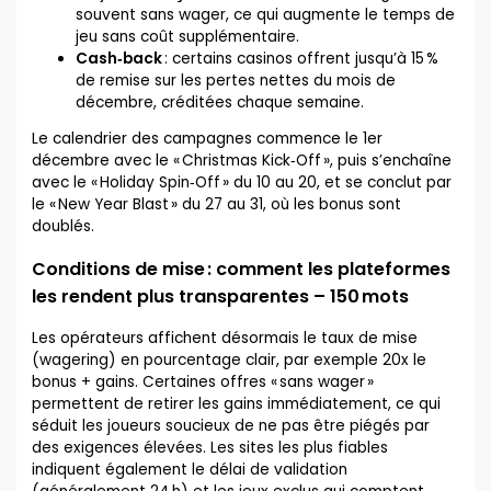
souvent sans wager, ce qui augmente le temps de
jeu sans coût supplémentaire.
Cash‑back
: certains casinos offrent jusqu’à 15 %
de remise sur les pertes nettes du mois de
décembre, créditées chaque semaine.
Le calendrier des campagnes commence le 1er
décembre avec le « Christmas Kick‑Off », puis s’enchaîne
avec le « Holiday Spin‑Off » du 10 au 20, et se conclut par
le « New Year Blast » du 27 au 31, où les bonus sont
doublés.
Conditions de mise : comment les plateformes
les rendent plus transparentes – 150 mots
Les opérateurs affichent désormais le taux de mise
(wagering) en pourcentage clair, par exemple 20x le
bonus + gains. Certaines offres « sans wager »
permettent de retirer les gains immédiatement, ce qui
séduit les joueurs soucieux de ne pas être piégés par
des exigences élevées. Les sites les plus fiables
indiquent également le délai de validation