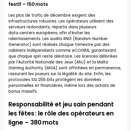
festif – 150 mots
Les pics de trafic de décembre exigent des
infrastructures robustes. Les opérateurs utilisent des
serveurs redondants, répartis dans plusieurs
data‑centers européens, afin d’éviter les
ralentissements. Les audits RNG (Random Number
Generator) sont réalisés chaque trimestre par des
cabinets indépendants comme eCOGRA, garantissant
que chaque spin reste aléatoire. Les licences délivrées
par l’Autorité Nationale des Jeux (ANJ) et la Malta
Gaming Authority (MGA) sont affichées en permanence,
rassurant les joueurs sur la légalité du site. Enfin, les
protocoles SSL 256‑bits protègent les données
personnelles et financières, même lors des achats de
bonus massifs.
Responsabilité et jeu sain pendant
les fêtes : le rôle des opérateurs en
ligne – 380 mots