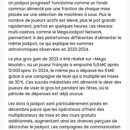
Un jackpot progressif fonctionne comme un fonds
commun alimenté par une fraction de chaque mise
placée sur une sélection de machines à sous. Plus le
nombre de joueurs actifs est élevé, plus le pot grandit
rapidement, parfois en quelques heures. Les réseaux
multi‑casinos, comme le MegaJackpot Network,
permettent à des plateformes différentes d’alimenter le
même jackpot, ce qui explique les sommes
astronomiques observées en 2023‑2024.
Le plus gros gain de 2023 a été réalisé sur « Mega
Moolah », où un joueur français a empoché 5,6 M€ après
12 000 spins. En 2024, le même jeu a dépassé les 6 M€
grâce à une campagne de Noël qui a multiplié les mises
de 30 %. Ces succès médiatisés ont alimenté le désir des
joueurs de viser le gros lot pendant les fêtes, où la
période de dépenses est déjà accrue.
Les slots à jackpot sont particulièrement prisés en
décembre parce que les opérateurs offrent des
multiplicateurs de mise et des tours gratuits
additionnels, augmentant ainsi les chances perçues de
décrocher le jackpot. Les campagnes de communication