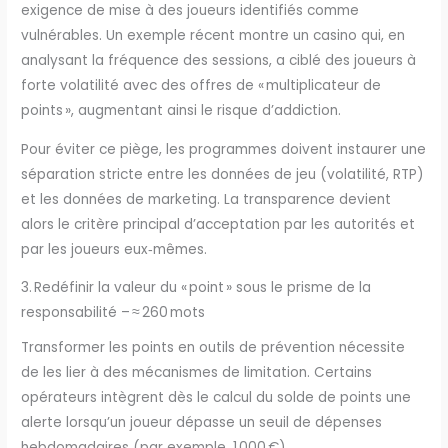
exigence de mise à des joueurs identifiés comme
vulnérables. Un exemple récent montre un casino qui, en
analysant la fréquence des sessions, a ciblé des joueurs à
forte volatilité avec des offres de « multiplicateur de
points », augmentant ainsi le risque d’addiction.
Pour éviter ce piège, les programmes doivent instaurer une
séparation stricte entre les données de jeu (volatilité, RTP)
et les données de marketing. La transparence devient
alors le critère principal d’acceptation par les autorités et
par les joueurs eux‑mêmes.
3. Redéfinir la valeur du « point » sous le prisme de la
responsabilité – ≈ 260 mots
Transformer les points en outils de prévention nécessite
de les lier à des mécanismes de limitation. Certains
opérateurs intègrent dès le calcul du solde de points une
alerte lorsqu’un joueur dépasse un seuil de dépenses
hebdomadaires (par exemple, 1 000 €).