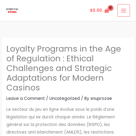
Skip
$
0.00
to
content
Loyalty Programs in the Age
of Regulation : Ethical
Challenges and Strategic
Adaptations for Modern
Casinos
Leave a Comment
/
Uncategorized
/ By
snuprozae
Le secteur du jeu en ligne évolue sous le poids d’une
législation qui se durcit chaque année. Le Règlement
général sur la protection des données (RGPD), les
directives anti‑blanchiment (AMLD5), les restrictions