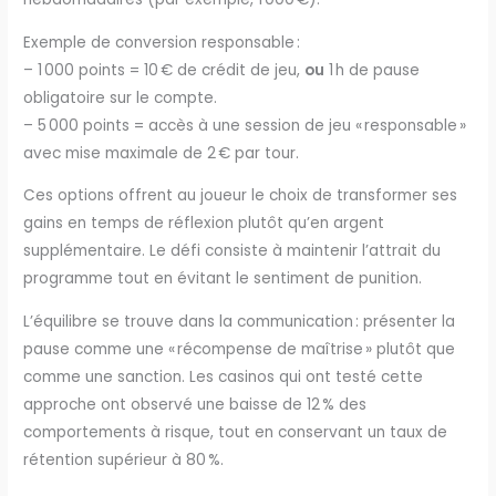
Exemple de conversion responsable :
– 1 000 points = 10 € de crédit de jeu,
ou
1 h de pause
obligatoire sur le compte.
– 5 000 points = accès à une session de jeu « responsable »
avec mise maximale de 2 € par tour.
Ces options offrent au joueur le choix de transformer ses
gains en temps de réflexion plutôt qu’en argent
supplémentaire. Le défi consiste à maintenir l’attrait du
programme tout en évitant le sentiment de punition.
L’équilibre se trouve dans la communication : présenter la
pause comme une « récompense de maîtrise » plutôt que
comme une sanction. Les casinos qui ont testé cette
approche ont observé une baisse de 12 % des
comportements à risque, tout en conservant un taux de
rétention supérieur à 80 %.