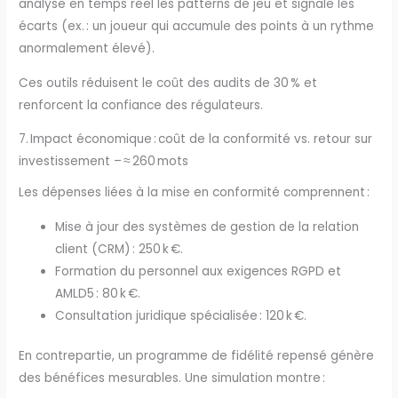
analyse en temps réel les patterns de jeu et signale les
écarts (ex. : un joueur qui accumule des points à un rythme
anormalement élevé).
Ces outils réduisent le coût des audits de 30 % et
renforcent la confiance des régulateurs.
7. Impact économique : coût de la conformité vs. retour sur
investissement – ≈ 260 mots
Les dépenses liées à la mise en conformité comprennent :
Mise à jour des systèmes de gestion de la relation
client (CRM) : 250 k €.
Formation du personnel aux exigences RGPD et
AMLD5 : 80 k €.
Consultation juridique spécialisée : 120 k €.
En contrepartie, un programme de fidélité repensé génère
des bénéfices mesurables. Une simulation montre :