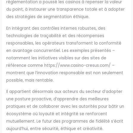
réglementation a poussé les casinos à repenser la valeur
du point, à instaurer une transparence totale et à adopter
des stratégies de segmentation éthique.
En intégrant des contrôles internes robustes, des
technologies de traçabilité et des récompenses
responsables, les opérateurs transforment la conformité
en avantage concurrentiel. Les exemples présentés –
notamment les initiatives visibles sur des sites de
référence comme https://www.casino-cresus.com/ –
montrent que l’innovation responsable est non seulement
possible, mais rentable.
Il appartient désormais aux acteurs du secteur d’adopter
une posture proactive, d’apprendre des meilleures
pratiques et de collaborer avec les autorités pour bâtir un
écosystème où loyauté et intégrité se renforcent
mutuellement. Le futur des programmes de fidélité s’écrit
aujourd’hui, entre sécurité, éthique et créativité.