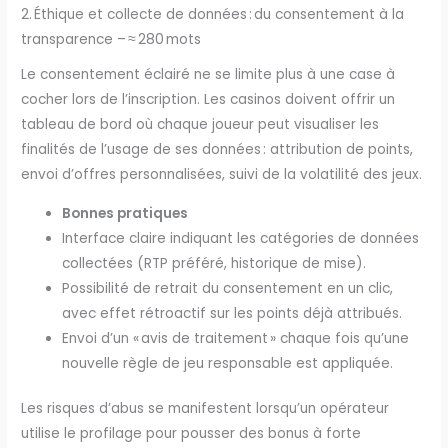
2. Éthique et collecte de données : du consentement à la
transparence – ≈ 280 mots
Le consentement éclairé ne se limite plus à une case à
cocher lors de l’inscription. Les casinos doivent offrir un
tableau de bord où chaque joueur peut visualiser les
finalités de l’usage de ses données : attribution de points,
envoi d’offres personnalisées, suivi de la volatilité des jeux.
Bonnes pratiques
Interface claire indiquant les catégories de données
collectées (RTP préféré, historique de mise).
Possibilité de retrait du consentement en un clic,
avec effet rétroactif sur les points déjà attribués.
Envoi d’un « avis de traitement » chaque fois qu’une
nouvelle règle de jeu responsable est appliquée.
Les risques d’abus se manifestent lorsqu’un opérateur
utilise le profilage pour pousser des bonus à forte