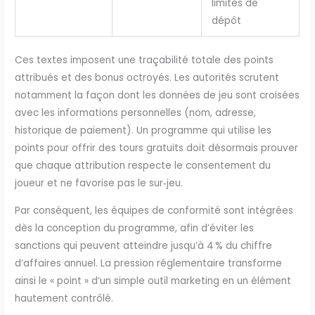
limites de
dépôt
Ces textes imposent une traçabilité totale des points
attribués et des bonus octroyés. Les autorités scrutent
notamment la façon dont les données de jeu sont croisées
avec les informations personnelles (nom, adresse,
historique de paiement). Un programme qui utilise les
points pour offrir des tours gratuits doit désormais prouver
que chaque attribution respecte le consentement du
joueur et ne favorise pas le sur‑jeu.
Par conséquent, les équipes de conformité sont intégrées
dès la conception du programme, afin d’éviter les
sanctions qui peuvent atteindre jusqu’à 4 % du chiffre
d’affaires annuel. La pression réglementaire transforme
ainsi le « point » d’un simple outil marketing en un élément
hautement contrôlé.