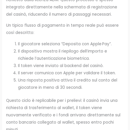
integrato direttamente nella schermata di registrazione
del casinò, riducendo il numero di passaggi necessari.
Un tipico flusso di pagamento in tempo reale può essere
così descritto:
Il giocatore seleziona “Deposita con Apple Pay”.
Il dispositivo mostra il riepilogo dell’importo e
richiede l’autenticazione biometrica.
Il token viene inviato al backend del casinò.
Il server comunica con Apple per validare il token.
Una risposta positiva attiva il credito sul conto del
giocatore in meno di 30 secondi.
Questo ciclo è replicabile per i prelievi: il casinò invia una
richiesta di trasferimento al wallet, il token viene
nuovamente verificato e i fondi arrivano direttamente sul
conto bancario collegato al wallet, spesso entro pochi
minuti.