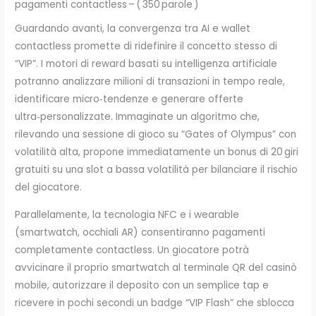
pagamenti contactless – ( 350 parole )
Guardando avanti, la convergenza tra AI e wallet
contactless promette di ridefinire il concetto stesso di
“VIP”. I motori di reward basati su intelligenza artificiale
potranno analizzare milioni di transazioni in tempo reale,
identificare micro‑tendenze e generare offerte
ultra‑personalizzate. Immaginate un algoritmo che,
rilevando una sessione di gioco su “Gates of Olympus” con
volatilità alta, propone immediatamente un bonus di 20 giri
gratuiti su una slot a bassa volatilità per bilanciare il rischio
del giocatore.
Parallelamente, la tecnologia NFC e i wearable
(smartwatch, occhiali AR) consentiranno pagamenti
completamente contactless. Un giocatore potrà
avvicinare il proprio smartwatch al terminale QR del casinò
mobile, autorizzare il deposito con un semplice tap e
ricevere in pochi secondi un badge “VIP Flash” che sblocca