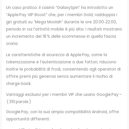
Un caso pratico: il casinò “GalaxySpin” ha introdotto un
“Apple Pay VIP Boost” che, per i membri Gold, raddoppia i
giri gratuiti su “Mega Moolah” durante le ore 20:00‑22:00,
periodo in cui l’attività mobile è più alta. I risultati mostrano
un incremento del 18 % delle scommesse in quella fascia
oraria.
Le caratteristiche di sicurezza di Apple Pay, come la
tokenizzazione e l’autenticazione a due fattori, riducono
inoltre le probabilità di frodi, consentendo agli operatori di
offrire premi più generosi senza aumentare il rischio di
charge‑back.
Vantaggi esclusivi per i membri VIP che usano Google Pay –
( 310 parole )
Google Pay, con la sua ampia compatibilità Android, offre
opportunità differenti: