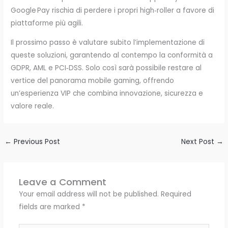
Google Pay rischia di perdere i propri high‑roller a favore di
piattaforme più agili.
Il prossimo passo è valutare subito l’implementazione di
queste soluzioni, garantendo al contempo la conformità a
GDPR, AML e PCI‑DSS. Solo così sarà possibile restare al
vertice del panorama mobile gaming, offrendo
un’esperienza VIP che combina innovazione, sicurezza e
valore reale.
←
Previous Post
Next Post
→
Leave a Comment
Your email address will not be published.
Required
fields are marked
*