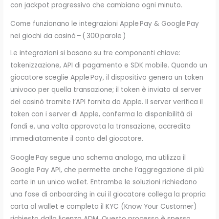
con jackpot progressivo che cambiano ogni minuto.
Come funzionano le integrazioni Apple Pay & Google Pay
nei giochi da casinò – ( 300 parole )
Le integrazioni si basano su tre componenti chiave:
tokenizzazione, API di pagamento e SDK mobile. Quando un
giocatore sceglie Apple Pay, il dispositivo genera un token
univoco per quella transazione; il token è inviato al server
del casinò tramite l’API fornita da Apple. Il server verifica il
token con i server di Apple, conferma la disponibilità di
fondi e, una volta approvata la transazione, accredita
immediatamente il conto del giocatore.
Google Pay segue uno schema analogo, ma utilizza il
Google Pay API, che permette anche l’aggregazione di più
carte in un unico wallet. Entrambe le soluzioni richiedono
una fase di onboarding in cui il giocatore collega la propria
carta al wallet e completa il KYC (Know Your Customer)
richiesto dalla licenza ADM. Questo processo è spesso