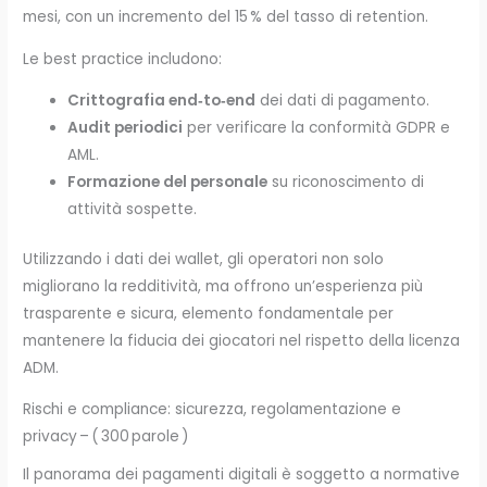
mesi, con un incremento del 15 % del tasso di retention.
Le best practice includono:
Crittografia end‑to‑end
dei dati di pagamento.
Audit periodici
per verificare la conformità GDPR e
AML.
Formazione del personale
su riconoscimento di
attività sospette.
Utilizzando i dati dei wallet, gli operatori non solo
migliorano la redditività, ma offrono un’esperienza più
trasparente e sicura, elemento fondamentale per
mantenere la fiducia dei giocatori nel rispetto della licenza
ADM.
Rischi e compliance: sicurezza, regolamentazione e
privacy – ( 300 parole )
Il panorama dei pagamenti digitali è soggetto a normative