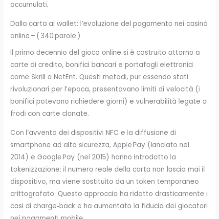
accumulati.
Dalla carta al wallet: l’evoluzione del pagamento nei casinò
online – ( 340 parole )
Il primo decennio del gioco online si è costruito attorno a
carte di credito, bonifici bancari e portafogli elettronici
come Skrill o NetEnt. Questi metodi, pur essendo stati
rivoluzionari per l’epoca, presentavano limiti di velocità (i
bonifici potevano richiedere giorni) e vulnerabilità legate a
frodi con carte clonate.
Con l’avvento dei dispositivi NFC e la diffusione di
smartphone ad alta sicurezza, Apple Pay (lanciato nel
2014) e Google Pay (nel 2015) hanno introdotto la
tokenizzazione: il numero reale della carta non lascia mai il
dispositivo, ma viene sostituito da un token temporaneo
crittografato. Questo approccio ha ridotto drasticamente i
casi di charge‑back e ha aumentato la fiducia dei giocatori
nei pagamenti mobile.