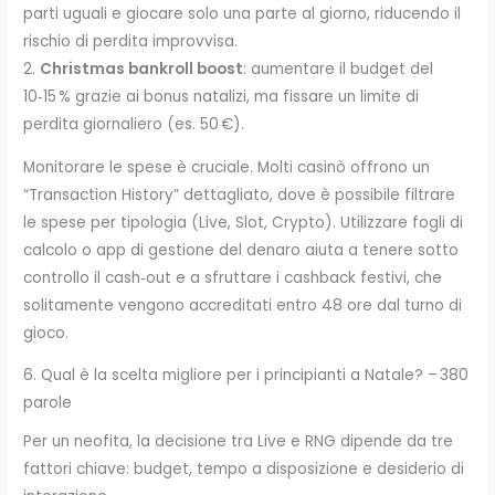
parti uguali e giocare solo una parte al giorno, riducendo il
rischio di perdita improvvisa.
2.
Christmas bankroll boost
: aumentare il budget del
10‑15 % grazie ai bonus natalizi, ma fissare un limite di
perdita giornaliero (es. 50 €).
Monitorare le spese è cruciale. Molti casinò offrono un
“Transaction History” dettagliato, dove è possibile filtrare
le spese per tipologia (Live, Slot, Crypto). Utilizzare fogli di
calcolo o app di gestione del denaro aiuta a tenere sotto
controllo il cash‑out e a sfruttare i cashback festivi, che
solitamente vengono accreditati entro 48 ore dal turno di
gioco.
6. Qual è la scelta migliore per i principianti a Natale? – 380
parole
Per un neofita, la decisione tra Live e RNG dipende da tre
fattori chiave: budget, tempo a disposizione e desiderio di