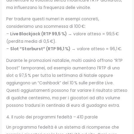
aumentare la volatilità senza modificare l’RTP dichiarato,
ma influenzano la frequenza delle vincite.
Per tradurre questi numeri in esempi concreti,
consideriamo una scommessa di 100 €:
–
Live Blackjack (RTP 99,5 %)
→ valore atteso = 99,5 €
(perdita media di 0,5 €).
–
Slot “Starburst” (RTP 96,1 %)
→ valore atteso = 96,1 €.
Durante le promozioni natalizie, molti casinò offrono “RTP
boost” temporanei, ad esempio aumentano l’RTP di una
slot a 97,5 % per tutta la settimana di Natale oppure
aggiungono un “Cashback” del 10 % sulle perdite Live.
Questi aggiustamenti possono far variare il risultato atteso
di qualche centesimo, ma per i giocatori ad alto volume
possono tradursi in centinaia di euro di guadagno extra.
4. Il ruolo dei programmi fedeltà – 410 parole
Un programma fedeltà è un sistema di ricompense che