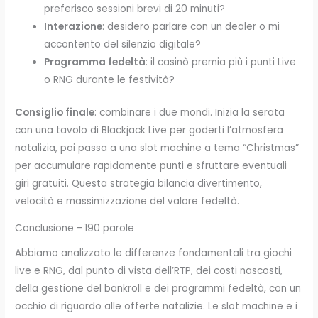
preferisco sessioni brevi di 20 minuti?
Interazione
: desidero parlare con un dealer o mi
accontento del silenzio digitale?
Programma fedeltà
: il casinò premia più i punti Live
o RNG durante le festività?
Consiglio finale
: combinare i due mondi. Inizia la serata
con una tavolo di Blackjack Live per goderti l’atmosfera
natalizia, poi passa a una slot machine a tema “Christmas”
per accumulare rapidamente punti e sfruttare eventuali
giri gratuiti. Questa strategia bilancia divertimento,
velocità e massimizzazione del valore fedeltà.
Conclusione – 190 parole
Abbiamo analizzato le differenze fondamentali tra giochi
live e RNG, dal punto di vista dell’RTP, dei costi nascosti,
della gestione del bankroll e dei programmi fedeltà, con un
occhio di riguardo alle offerte natalizie. Le slot machine e i