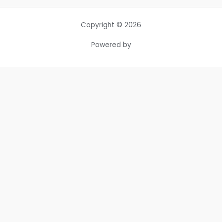
Copyright © 2026
Powered by