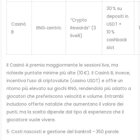
30 % su
depositi in
“Crypto
Casinò
USDT +
RNG‑centric
Rewards” (3
B
10 %
livelli)
cashback
slot
Il Casinò A premia maggiormente le sessioni live, ma
richiede puntate minime più alte (10 €). Il Casinò B, invece,
incentiva l’uso di criptovalute (casino USDT) e offre un
ritorno più elevato sui giochi RNG, rendendolo più adatto a
giocatori che preferiscono velocità e volume. Entrambi
includono offerte natalizie che aumentano il valore dei
punti, ma la scelta dipende dal tipo di esperienza che il
giocatore vuole vivere.
5. Costi nascosti e gestione del bankroll – 350 parole