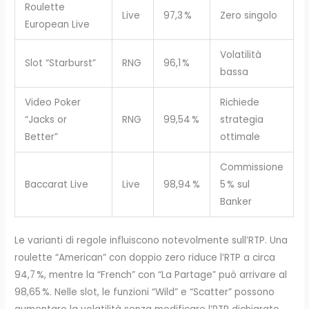
Roulette
Live
97,3 %
Zero singolo
European Live
Volatilità
Slot “Starburst”
RNG
96,1 %
bassa
Video Poker
Richiede
“Jacks or
RNG
99,54 %
strategia
Better”
ottimale
Commissione
Baccarat Live
Live
98,94 %
5 % sul
Banker
Le varianti di regole influiscono notevolmente sull’RTP. Una
roulette “American” con doppio zero riduce l’RTP a circa
94,7 %, mentre la “French” con “La Partage” può arrivare al
98,65 %. Nelle slot, le funzioni “Wild” e “Scatter” possono