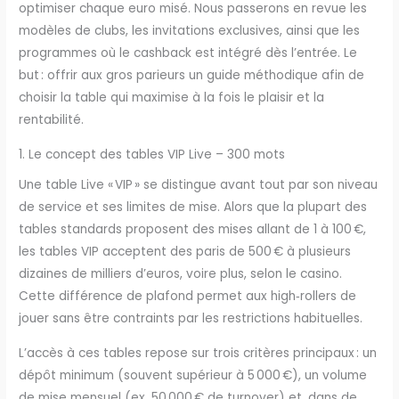
optimiser chaque euro misé. Nous passerons en revue les
modèles de clubs, les invitations exclusives, ainsi que les
programmes où le cashback est intégré dès l’entrée. Le
but : offrir aux gros parieurs un guide méthodique afin de
choisir la table qui maximise à la fois le plaisir et la
rentabilité.
1. Le concept des tables VIP Live – 300 mots
Une table Live « VIP » se distingue avant tout par son niveau
de service et ses limites de mise. Alors que la plupart des
tables standards proposent des mises allant de 1 à 100 €,
les tables VIP acceptent des paris de 500 € à plusieurs
dizaines de milliers d’euros, voire plus, selon le casino.
Cette différence de plafond permet aux high‑rollers de
jouer sans être contraints par les restrictions habituelles.
L’accès à ces tables repose sur trois critères principaux : un
dépôt minimum (souvent supérieur à 5 000 €), un volume
de mise mensuel (ex. 50 000 € de turnover) et, dans de