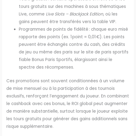
tours gratuits sur des machines à sous thématiques
Live, comme
Live Slots – Blackjack Edition
, où les
gains peuvent être transférés vers la table VIP.
Programmes de points de fidélité : chaque euro misé
rapporte des points (ex. 1 point = 0,01 €). Les points
peuvent être échangés contre du cash, des crédits
de jeu ou même des paris sur le site de paris sportifs
fiable Bonus Paris Sportifs, élargissant ainsi le
spectre des récompenses.
Ces promotions sont souvent conditionnées à un volume
de mise mensuel ou à la participation à des tournois
exclusifs, renforçant l’engagement du joueur. En combinant
le cashback avec ces bonus, le ROI global peut augmenter
de manière substantielle, surtout lorsque le joueur exploite
les tours gratuits pour générer des gains additionnels sans
risque supplémentaire.