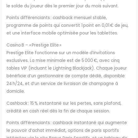
le solde du joueur dès le premier jour du mois suivant.
Points différenciants : cashback mensuel stable,
programme de points qui convertit 1 point en 0,01 € de jeu,
et une interface mobile optimisée pour les tablettes.
Casino B – « Prestige Elite »
Prestige Elite fonctionne sur un modèle d’invitations
exclusives. La mise minimale est de 5 000 €, avec cinq
tables VIP (incluant le Lightning Blackjack). Chaque joueur
bénéficie d’un gestionnaire de compte dédié, disponible
24 h/24, et d’un service de livraison de champagne à
domicile.
Cashback : 15 % instantané sur les pertes, sans plafond,
crédité en cash réel dès la fin de chaque session.
Points différenciants : cashback instantané qui augmente
le pouvoir d’achat immédiat, options de paris sportifs