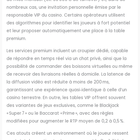
nombreux cas, une invitation personnelle émise par le
responsable VIP du casino. Certains opérateurs utilisent
des algorithmes pour identifier les joueurs à fort potentiel
et leur proposer automatiquement une place à la table
premium.
Les services premium incluent un croupier dédié, capable
de répondre en temps réel via un chat privé, ainsi que la
possibilité de commander des boissons virtuelles ou même
de recevoir des livraisons réelles à domicile. La latence de
la diffusion vidéo est réduite à moins de 200 ms,
garantissant une expérience quasi‑identique à celle d’un
casino terrestre. En outre, les tables VIP offrent souvent
des variantes de jeux exclusives, comme le Blackjack
« Super 7 » ou le Baccarat « Prime », avec des règles
modifiées pour augmenter le RTP moyen de 0,2 à 0,5 %.
Ces atouts créent un environnement où le joueur ressent