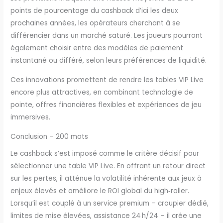
points de pourcentage du cashback d’ici les deux
prochaines années, les opérateurs cherchant à se
différencier dans un marché saturé. Les joueurs pourront
également choisir entre des modèles de paiement
instantané ou différé, selon leurs préférences de liquidité.
Ces innovations promettent de rendre les tables VIP Live
encore plus attractives, en combinant technologie de
pointe, offres financières flexibles et expériences de jeu
immersives.
Conclusion – 200 mots
Le cashback s’est imposé comme le critère décisif pour
sélectionner une table VIP Live. En offrant un retour direct
sur les pertes, il atténue la volatilité inhérente aux jeux à
enjeux élevés et améliore le ROI global du high‑roller.
Lorsqu’il est couplé à un service premium – croupier dédié,
limites de mise élevées, assistance 24 h/24 – il crée une