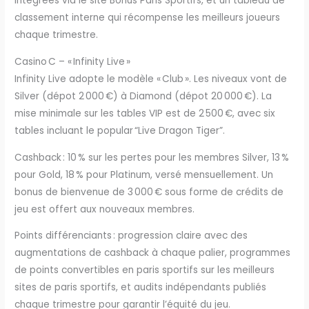
intégrées via le site Bonus Paris Sportifs, et un tableau de
classement interne qui récompense les meilleurs joueurs
chaque trimestre.
Casino C – « Infinity Live »
Infinity Live adopte le modèle « Club ». Les niveaux vont de
Silver (dépot 2 000 €) à Diamond (dépot 20 000 €). La
mise minimale sur les tables VIP est de 2 500 €, avec six
tables incluant le popular “Live Dragon Tiger”.
Cashback : 10 % sur les pertes pour les membres Silver, 13 %
pour Gold, 18 % pour Platinum, versé mensuellement. Un
bonus de bienvenue de 3 000 € sous forme de crédits de
jeu est offert aux nouveaux membres.
Points différenciants : progression claire avec des
augmentations de cashback à chaque palier, programmes
de points convertibles en paris sportifs sur les meilleurs
sites de paris sportifs, et audits indépendants publiés
chaque trimestre pour garantir l’équité du jeu.