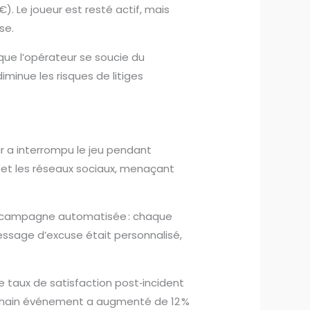
. Le joueur est resté actif, mais
se.
 que l’opérateur se soucie du
iminue les risques de litiges
r a interrompu le jeu pendant
t et les réseaux sociaux, menaçant
ne campagne automatisée : chaque
message d’excuse était personnalisé,
 taux de satisfaction post‑incident
rochain événement a augmenté de 12 %