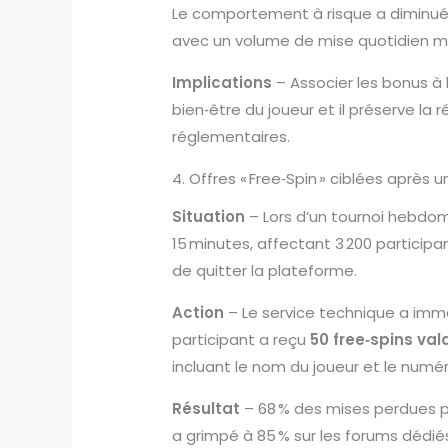
Le comportement à risque a diminué d
avec un volume de mise quotidien moy
Implications
– Associer les bonus à 
bien‑être du joueur et il préserve la
réglementaires.
4. Offres « Free‑Spin » ciblées après
Situation
– Lors d’un tournoi hebdom
15 minutes, affectant 3 200 particip
de quitter la plateforme.
Action
– Le service technique a imm
participant a reçu
50 free‑spins val
incluant le nom du joueur et le numér
Résultat
– 68 % des mises perdues pe
a grimpé à 85 % sur les forums dédi