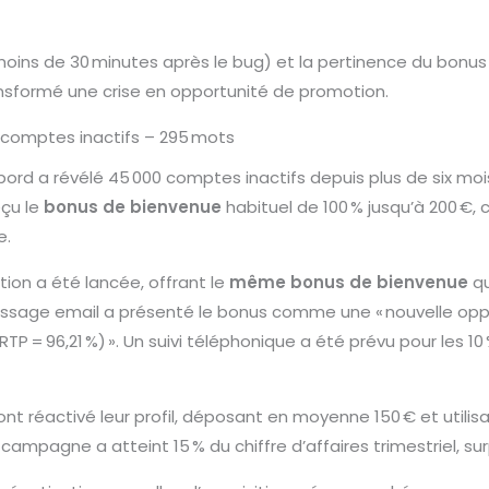
moins de 30 minutes après le bug) et la pertinence du bonu
ransformé une crise en opportunité de promotion.
 comptes inactifs – 295 mots
ord a révélé 45 000 comptes inactifs depuis plus de six mois
eçu le
bonus de bienvenue
habituel de 100 % jusqu’à 200 €, ca
e.
on a été lancée, offrant le
même bonus de bienvenue
qu
message email a présenté le bonus comme une « nouvelle oppo
TP = 96,21 %) ». Un suivi téléphonique a été prévu pour les 10
t réactivé leur profil, déposant en moyenne 150 € et utilisa
ampagne a atteint 15 % du chiffre d’affaires trimestriel, sur