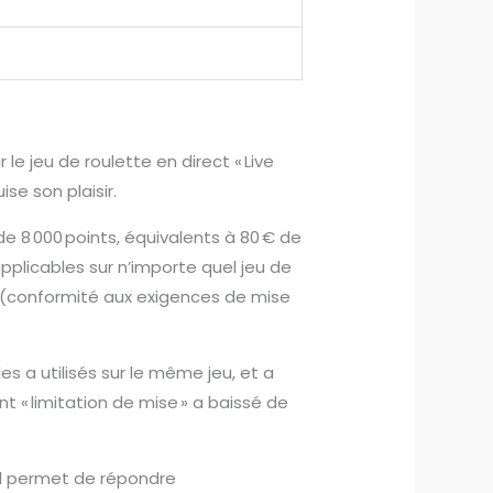
 le jeu de roulette en direct « Live
se son plaisir.
de 8 000 points, équivalents à 80 € de
applicables sur n’importe quel jeu de
ion (conformité aux exigences de mise
es a utilisés sur le même jeu, et a
t « limitation de mise » a baissé de
l permet de répondre