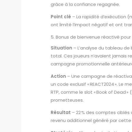
grâce à la confiance regagnée.
Point clé
– La rapidité d’exécution (
ont limité l’impact négatif et ont t
5. Bonus de bienvenue réactivé pour
Situation
– L’analyse du tableau de b
total. Ces joueurs n’avaient jamais r
campagne promotionnelle antérieur
Action
– Une campagne de réactivati
un code exclusif « REACT2024 ». Le 
RTP, comme le slot « Book of Dead » (R
prometteuses.
Résultat
– 22 % des comptes ciblés on
revenu additionnel généré par cette c