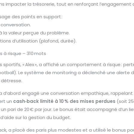
s impacter la trésorerie, tout en renforçant l’engagement d
usage des points en support :
a conversation.
 la valeur perçue du problème.
ons d’utilisation (plafond, durée).
rs à risque – 310 mots
is sportifs, « Alex », a affiché un comportement à risque : pe
le football). Le système de monitoring a déclenché une alerte 
 détresse.
a d’abord engagé une conversation empathique, rappelant l
fert un
cash‑back limité à 10 % des mises perdues
(soit 25
un pari de 20 € par jour. Le bonus était accompagné d’un lie
 d’aide sur la gestion du budget.
k, a placé des paris plus modestes et a utilisé le bonus pour