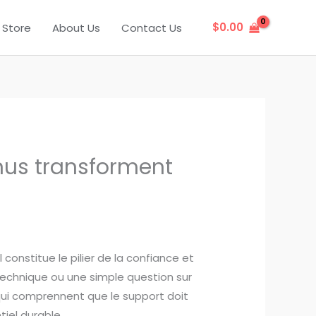
$
0.00
Store
About Us
Contact Us
onus transforment
l constitue le pilier de la confiance et
 technique ou une simple question sur
s qui comprennent que le support doit
tiel durable.