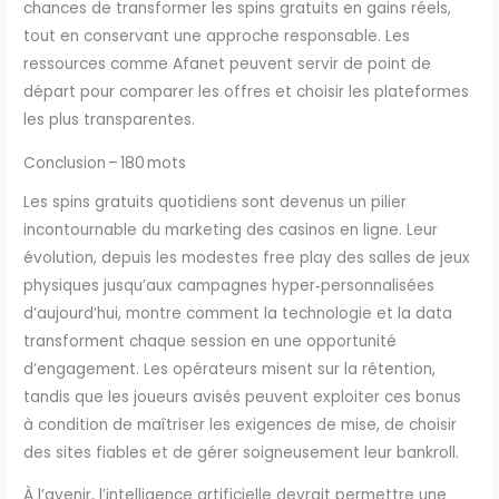
chances de transformer les spins gratuits en gains réels,
tout en conservant une approche responsable. Les
ressources comme Afanet peuvent servir de point de
départ pour comparer les offres et choisir les plateformes
les plus transparentes.
Conclusion – 180 mots
Les spins gratuits quotidiens sont devenus un pilier
incontournable du marketing des casinos en ligne. Leur
évolution, depuis les modestes free play des salles de jeux
physiques jusqu’aux campagnes hyper‑personnalisées
d’aujourd’hui, montre comment la technologie et la data
transforment chaque session en une opportunité
d’engagement. Les opérateurs misent sur la rétention,
tandis que les joueurs avisés peuvent exploiter ces bonus
à condition de maîtriser les exigences de mise, de choisir
des sites fiables et de gérer soigneusement leur bankroll.
À l’avenir, l’intelligence artificielle devrait permettre une