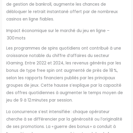
de gestion de bankroll, augmente les chances de
débloquer le retrait instantané offert par de nombreux
casinos en ligne fiables.
Impact économique sur le marché du jeu en ligne –
300 mots
Les programmes de spins quotidiens ont contribué à une
croissance notable du chiffre d’affaires du secteur
iGaming. Entre 2022 et 2024, les revenus générés par les
bonus de type free spin ont augmenté de près de 18 %,
selon les rapports financiers publiés par les principaux
groupes de jeux. Cette hausse s’explique par la capacité
des offres quotidiennes à augmenter le temps moyen de
jeu de 9 à 12 minutes par session.
La concurrence s’est intensifiée : chaque opérateur
cherche à se différencier par la générosité ou l’originalité
de ses promotions. La « guerre des bonus » a conduit à