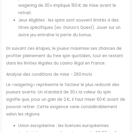
wagering de 30 x implique 150 € de mise avant le
retrait.
Jeux éligibles : les spins sont souvent limités à des
titres spécifiques (ex. Gonzo’s Quest). Jouer sur un
autre jeu entraîne la perte du bonus.
En suivant ces étapes, le joueur maximise ses chances de
profiter pleinement du free spin quotidien, tout en restant
dans les limites légales du casino légal en France.
Analyse des conditions de mise – 260 mots
Le « wagering » représente le facteur le plus redouté des
joueurs avertis. Un standard de 30 x la valeur du spin
signifie que, pour un gain de 2 €, il faut miser 60 € avant de
pouvoir retirer. Cette exigence varie considérablement
selon les régions.
Union européenne : les licences européennes