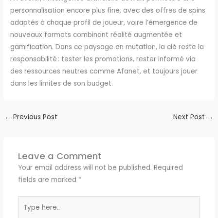
personnalisation encore plus fine, avec des offres de spins
adaptés à chaque profil de joueur, voire l’émergence de
nouveaux formats combinant réalité augmentée et
gamification. Dans ce paysage en mutation, la clé reste la
responsabilité : tester les promotions, rester informé via
des ressources neutres comme Afanet, et toujours jouer
dans les limites de son budget.
←
Previous Post
Next Post
→
Leave a Comment
Your email address will not be published.
Required
fields are marked
*
Type
here..