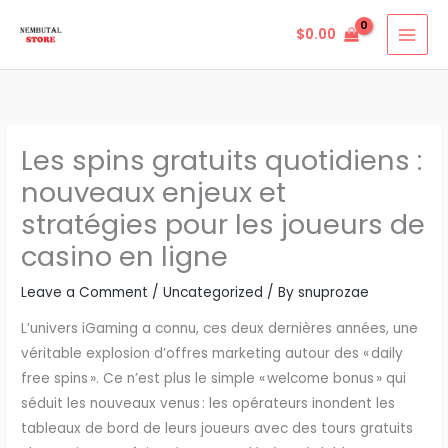
Skip
$
0.00
to
content
Les spins gratuits quotidiens :
nouveaux enjeux et
stratégies pour les joueurs de
casino en ligne
Leave a Comment
/
Uncategorized
/ By
snuprozae
L’univers iGaming a connu, ces deux dernières années, une
véritable explosion d’offres marketing autour des « daily
free spins ». Ce n’est plus le simple « welcome bonus » qui
séduit les nouveaux venus : les opérateurs inondent les
tableaux de bord de leurs joueurs avec des tours gratuits