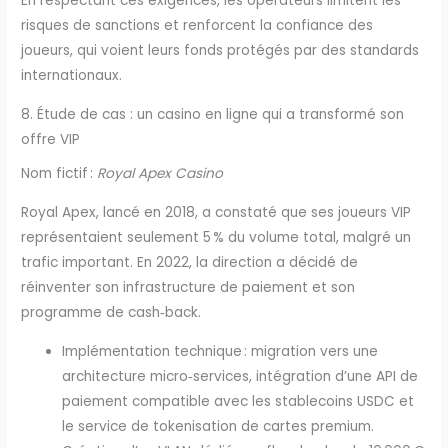
En respectant ces exigences, les opérateurs limitent les
risques de sanctions et renforcent la confiance des
joueurs, qui voient leurs fonds protégés par des standards
internationaux.
8. Étude de cas : un casino en ligne qui a transformé son
offre VIP
Nom fictif :
Royal Apex Casino
Royal Apex, lancé en 2018, a constaté que ses joueurs VIP
représentaient seulement 5 % du volume total, malgré un
trafic important. En 2022, la direction a décidé de
réinventer son infrastructure de paiement et son
programme de cash‑back.
Implémentation technique : migration vers une
architecture micro‑services, intégration d’une API de
paiement compatible avec les stablecoins USDC et
le service de tokenisation de cartes premium.