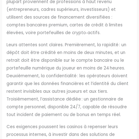
plupart proviennent de professions à haut revenu
(entrepreneurs, cadres supérieurs, investisseurs) et
utilisent des sources de financement diversifiées :
comptes bancaires premium, cartes de crédit à limites
élevées, voire portefeuilles de crypto‑actifs.
Leurs attentes sont claires. Premièrement, la rapidité : un
dépôt doit être crédité en moins de deux minutes, et un
retrait doit être disponible sur le compte bancaire ou le
portefeuille numérique du joueur en moins de 24 heures.
Deuxièmement, la confidentialité : les opérateurs doivent
garantir que les données financières et l’identité du client
restent invisibles aux autres joueurs et aux tiers.
Troisièmement, l’assistance dédiée : un gestionnaire de
compte personnel, disponible 24/7, capable de résoudre
tout incident de paiement ou de bonus en temps réel.
Ces exigences poussent les casinos à repenser leurs
processus internes, à investir dans des solutions de