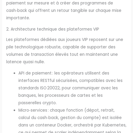
paiement sur mesure et à créer des programmes de
cash‑back qui offrent un retour tangible sur chaque mise
importante.
2. Architecture technique des plateformes VIP
Les plateformes dédiées aux joueurs VIP reposent sur une
pile technologique robuste, capable de supporter des
volumes de transaction élevés tout en maintenant une
latence quasi nulle.
API de paiement : les opérateurs utilisent des
interfaces RESTful sécurisées, compatibles avec les
standards ISO 20022, pour communiquer avec les
banques, les processeurs de cartes et les
passerelles crypto.
Micro‑services : chaque fonction (dépot, retrait,
calcul du cash‑back, gestion du compte) est isolée
dans un conteneur Docker, orchestré par Kubernetes,
ce qui permet de scaler indépendamment selon la