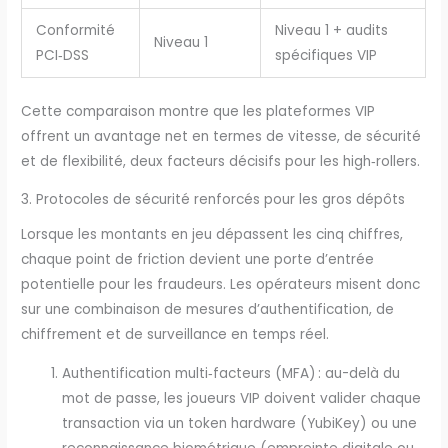
Conformité
Niveau 1 + audits
Niveau 1
PCI‑DSS
spécifiques VIP
Cette comparaison montre que les plateformes VIP
offrent un avantage net en termes de vitesse, de sécurité
et de flexibilité, deux facteurs décisifs pour les high‑rollers.
3. Protocoles de sécurité renforcés pour les gros dépôts
Lorsque les montants en jeu dépassent les cinq chiffres,
chaque point de friction devient une porte d’entrée
potentielle pour les fraudeurs. Les opérateurs misent donc
sur une combinaison de mesures d’authentification, de
chiffrement et de surveillance en temps réel.
Authentification multi‑facteurs (MFA) : au-delà du
mot de passe, les joueurs VIP doivent valider chaque
transaction via un token hardware (YubiKey) ou une