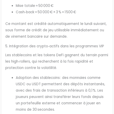
Mise totale = 50 000 €
Cash‑back = 50 000 € × 3 % = 1 500 €
Ce montant est crédité automatiquement le lundi suivant,
sous forme de crédit de jeu utilisable immédiatement ou
de virement bancaire sur demande.
5. Intégration des crypto‑actifs dans les programmes VIP
Les stablecoins et les tokens DeFi gagnent du terrain parmi
les high‑rollers, qui recherchent à la fois rapidité et
protection contre la volatilité.
Adoption des stablecoins : des monnaies comme
USDC ou USDT permettent des dépôts instantanés,
avec des frais de transaction inférieurs à 0,1 %. Les
joueurs peuvent ainsi transférer leurs fonds depuis
un portefeuille externe et commencer à jouer en
moins de 30 secondes.