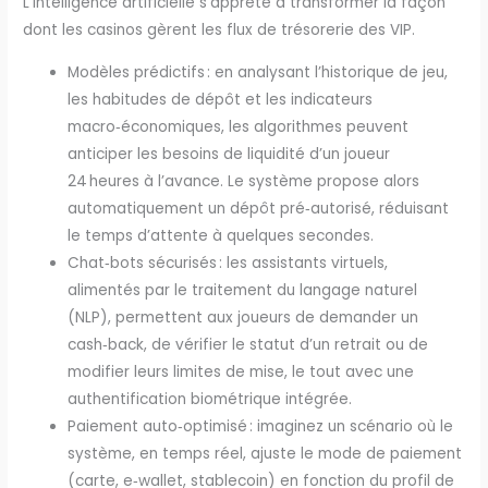
L’intelligence artificielle s’apprête à transformer la façon
dont les casinos gèrent les flux de trésorerie des VIP.
Modèles prédictifs : en analysant l’historique de jeu,
les habitudes de dépôt et les indicateurs
macro‑économiques, les algorithmes peuvent
anticiper les besoins de liquidité d’un joueur
24 heures à l’avance. Le système propose alors
automatiquement un dépôt pré‑autorisé, réduisant
le temps d’attente à quelques secondes.
Chat‑bots sécurisés : les assistants virtuels,
alimentés par le traitement du langage naturel
(NLP), permettent aux joueurs de demander un
cash‑back, de vérifier le statut d’un retrait ou de
modifier leurs limites de mise, le tout avec une
authentification biométrique intégrée.
Paiement auto‑optimisé : imaginez un scénario où le
système, en temps réel, ajuste le mode de paiement
(carte, e‑wallet, stablecoin) en fonction du profil de