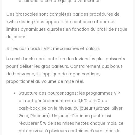
et bloque le compte jusqu’à vérification.
Ces protocoles sont complétés par des procédures de
« white‑listing » des appareils de confiance et par des
limites dynamiques ajustées en fonction du profil de risque
du joueur.
4. Les cash‑backs VIP : mécanismes et calculs
Le cash‑back représente l’un des leviers les plus puissants
pour fidéliser les gros parieurs. Contrairement aux bonus
de bienvenue, il s’applique de façon continue,
proportionnel au volume de mise réel.
Structure des pourcentages : les programmes VIP
offrent généralement entre 0,5 % et 5 % de
cash‑back, selon le niveau du joueur (Bronze, Silver,
Gold, Platinum). Un joueur Platinum peut ainsi
récupérer 5 % de ses mises nettes chaque mois, ce
qui équivaut à plusieurs centaines d’euros dans le