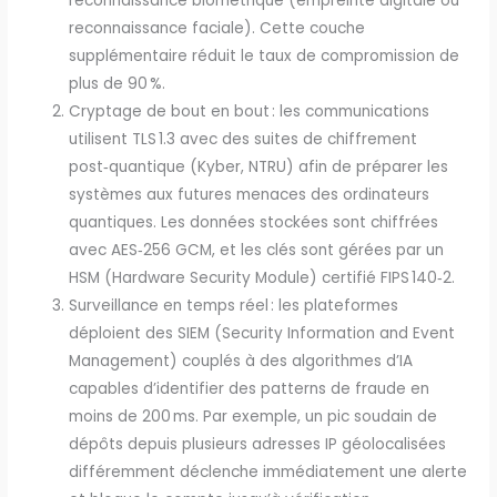
reconnaissance biométrique (empreinte digitale ou
reconnaissance faciale). Cette couche
supplémentaire réduit le taux de compromission de
plus de 90 %.
Cryptage de bout en bout : les communications
utilisent TLS 1.3 avec des suites de chiffrement
post‑quantique (Kyber, NTRU) afin de préparer les
systèmes aux futures menaces des ordinateurs
quantiques. Les données stockées sont chiffrées
avec AES‑256 GCM, et les clés sont gérées par un
HSM (Hardware Security Module) certifié FIPS 140‑2.
Surveillance en temps réel : les plateformes
déploient des SIEM (Security Information and Event
Management) couplés à des algorithmes d’IA
capables d’identifier des patterns de fraude en
moins de 200 ms. Par exemple, un pic soudain de
dépôts depuis plusieurs adresses IP géolocalisées
différemment déclenche immédiatement une alerte